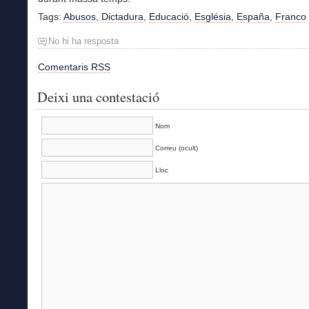
Tags:
Abusos
,
Dictadura
,
Educació
,
Església
,
España
,
Franco
No hi ha resposta
Comentaris RSS
Deixi una contestació
Nom
Correu (ocult)
Lloc