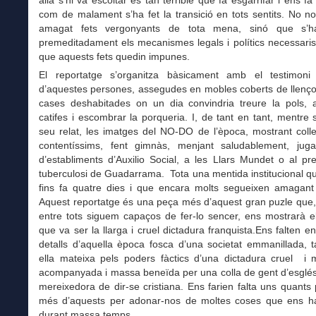
allà s’hi va escoltar és tan terrible que fa esgarrifar i ens f
com de malament s’ha fet la transició en tots sentits. No 
amagat fets vergonyants de tota mena, sinó que s’h
premeditadament els mecanismes legals i polítics necessaris
que aquests fets quedin impunes.
El reportatge s’organitza bàsicament amb el testimoni 
d’aquestes persones, assegudes en mobles coberts de llenço
cases deshabitades on un dia convindria treure la pols, a
catifes i escombrar la porqueria. I, de tant en tant, mentre s
seu relat, les imatges del NO-DO de l’època, mostrant coll
contentíssims, fent gimnàs, menjant saludablement, juga
d’establiments d’Auxilio Social, a les Llars Mundet o al pr
tuberculosi de Guadarrama. Tota una mentida institucional q
fins fa quatre dies i que encara molts segueixen amagant
Aquest reportatge és una peça més d’aquest gran puzle que,
entre tots siguem capaços de fer-lo sencer, ens mostrarà el
que va ser la llarga i cruel dictadura franquista.Ens falten e
detalls d’aquella època fosca d’una societat emmanillada, 
ella mateixa pels poders fàctics d’una dictadura cruel i
acompanyada i massa beneïda per una colla de gent d’esglés
mereixedora de dir-se cristiana. Ens farien falta uns quant
més d’aquests per adonar-nos de moltes coses que ens 
durant massa temps.