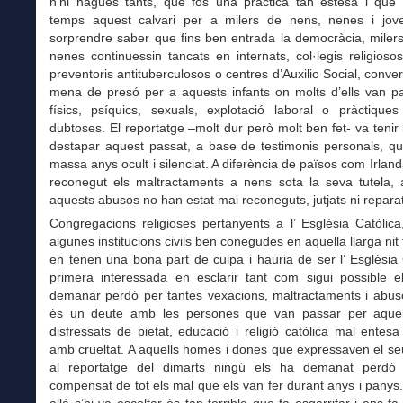
n’hi hagués tants, que fos una pràctica tan estesa i que 
temps aquest calvari per a milers de nens, nenes i jo
sorprendre saber que fins ben entrada la democràcia, miler
nenes continuessin tancats en internats, col·legis religiosos
preventoris antituberculosos o centres d’Auxilio Social, conver
mena de presó per a aquests infants on molts d’ells van pa
físics, psíquics, sexuals, explotació laboral o pràctique
dubtoses. El reportatge –molt dur però molt ben fet- va tenir l
destapar aquest passat, a base de testimonis personals, qu
massa anys ocult i silenciat. A diferència de països com Irlan
reconegut els maltractaments a nens sota la seva tutela,
aquests abusos no han estat mai reconeguts, jutjats ni repara
Congregacions religioses pertanyents a l’ Església Catòlic
algunes institucions civils ben conegudes en aquella llarga nit 
en tenen una bona part de culpa i hauria de ser l’ Església 
primera interessada en esclarir tant com sigui possible el
demanar perdó per tantes vexacions, maltractaments i abus
és un deute amb les persones que van passar per aquel
disfressats de pietat, educació i religió catòlica mal entesa
amb crueltat. A aquells homes i dones que expressaven el se
al reportatge del dimarts ningú els ha demanat perdó
compensat de tot els mal que els van fer durant anys i panys.