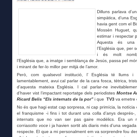
Dilluns parlava d’u
simpàtica, d’una Esg
havia gent com el B
Mossèn Huguet, qu
estimar i respectar 
Aquesta és una
l’Església que, per s
i és molt nomb
l’Església que, a imatge i semblança de Jesús, passa pel món
i mirant de fer-lo millor per mitjà de l’amor.
Però, com qualsevol institució, l’ Església té llums i
lamentablement, avui cal parlar de la cara fosca, tètrica, trist
d’aquesta mateixa Església. I cal parlar-ne inevitableme
d’haver vist l’impactant reportatge dels periodistes
Montse A
Ricard Belis
“Els internats de la por”
i que
TV3
va emetre 
No és que hagi estat cap sorpresa, ni cap primícia, la notícia
el franquisme -i fins i tot durant una colla d’anys després-
internats que no van ser pas gaire modèlics. Era un 
corria
sotto voce
i ja havien sortit als diaris més d’una vegada 
respecte. El que a mi personalment em va sorprendre fou de