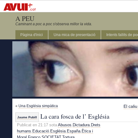
A PEU
Caminant a poc a poc s'observa millor la vida.
Pàgina d'inici
Una mica de presentació
Intents fallits de p
«
Una Església simpàtica
El caliu
La cara fosca de l’ Església
Jaume Pubill
Publicat en 21:17 sota
Abusos
,
Dictadura
,
Drets
humans
,
Educació
,
Església
,
España
,
Ètica i
Moral
,
Franco
,
SOCIETAT
,
Tortura