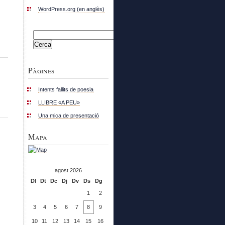
WordPress.org (en anglès)
Cerca:
Pàgines
Intents fallits de poesia
LLIBRE «A PEU»
Una mica de presentació
Mapa
agost 2026
Dl
Dt
Dc
Dj
Dv
Ds
Dg
1
2
3
4
5
6
7
8
9
10
11
12
13
14
15
16