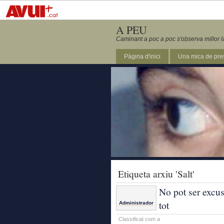
A PEU
Caminant a poc a poc s'observa millor l
Pàgina d'inici
Una mica de pre
Etiqueta arxiu 'Salt'
No pot ser excus
tot
Administrador
Classificat com a