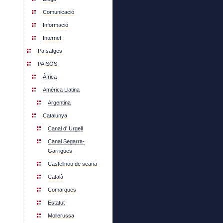
Comunicació
Informació
Internet
Païsatges
PAÏSOS
Àfrica
Amèrica Llatina
Argentina
Catalunya
Canal d' Urgell
Canal Segarra-
Garrigues
Castellnou de seana
Català
Comarques
Estatut
Mollerussa