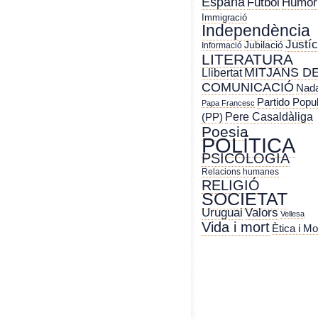
España
Futbol
Humor
Immigració
Independència
Justíc
Jubilació
Informació
LITERATURA
MITJANS D
Llibertat
COMUNICACIÓ
Nada
Partido Popu
Papa Francesc
Pere Casaldàliga
(PP)
Poesia
POLÍTICA
PSICOLOGIA
Relacions humanes
RELIGIÓ
SOCIETAT
Uruguai
Valors
Vellesa
Vida i mort
Ètica i Mo