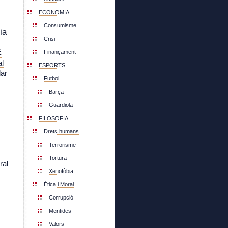
ECONOMIA
Consumisme
ia
Crisi
E
Finançament
l
ESPORTS
lar
Futbol
Barça
Guardiola
FILOSOFIA
Drets humans
Terrorisme
Tortura
ral
Xenofòbia
Ètica i Moral
Corrupció
Mentides
Valors