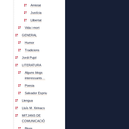
Amistat
Justícia
Llibertat
Vida i mort
GENERAL
Humor
Tradicions
Jordi Pujol
LITERATURA
Alguns blogs
interessants…
Poesia
Salvador Espriu
Llengua
Lluís M. Xirinacs
MITJANS DE
COMUNICACIÓ
Blogs