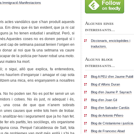
a
,
Immigració
,
Manifestacions
 els actes vandàlics que s’han produït aquests
Algunes eines
a. Em direu que és tan evident, que ja ni cal
interessants...
lguns ja ho tenen estudiat i analitzat. Però, si
ar més.Aquestes coses no es donen perquè sí i
Diccionaris, enciclopèdies i
quest cap de setmana passat tenien l’origen en
traductors.
en donar al noi que fa una setmana va caure
escapar de la policia per haver robat una moto.
Alguns blogs
vui mateix ha mort.
interessants...
ò; o sigui, allò que explica, fa entenedora,
o ens hauríem d’enganyar i amagar el cap sota
Blog A PEU d'en Jaume Pubill
nalitzem una mica, ens enganyarem a nosaltres
Blog d' Alfons Duran
Blog d'en Jaume P. Sayrach
. No ho poden ser. No es pot fer servir un un
idors i cotxes. No és just, ni adequat i és,
Blog d'en Joan Gil
me, una cosa de que que n’anem sobrats
Blog d'en Salvador Cardús
an unes causes que entre tots hem de trobar.
Blog de Antonio Piñero
n analitzar-les i segurament que ja ho han fet.
e fer els partits, les sociòlegs, els organisme
Blog de Cristianisme i justícia
lguna cosa. Perquè l’alcaldessa de Salt, tota
Blog de Francesc Abad
pus de problemes van molt més enllà i s’hi ha