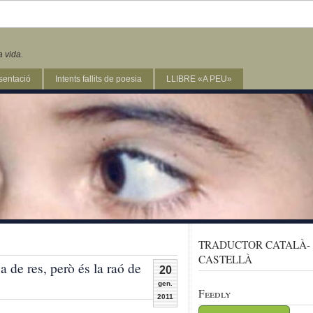
a vida.
sentació
Intents fallits de poesia
LLIBRE «A PEU»
TRADUCTOR CATALÀ-
CASTELLÀ
a de res, però és la raó de
20
gen.
Feedly
2011