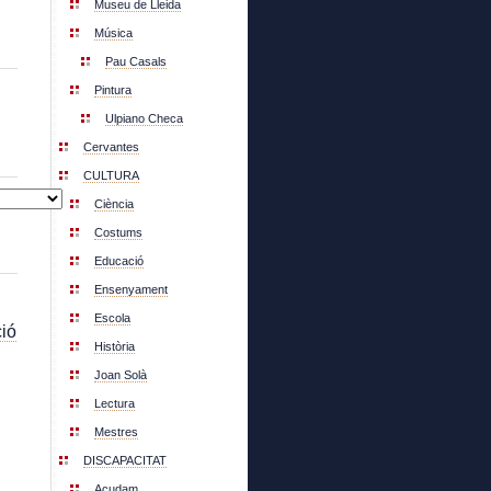
Museu de Lleida
Música
Pau Casals
Pintura
Ulpiano Checa
Cervantes
CULTURA
Ciència
Costums
Educació
Ensenyament
Escola
ió
Història
Joan Solà
Lectura
Mestres
DISCAPACITAT
Acudam