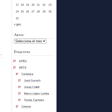
17
18
19
20
21
22
23
24
25
26
27
28
29
30
31
« gen.
Arxiu
Arxiu
Etiquetes
..
A PEU
ARTS
Ceràmica
José Gurvich
Josep Collell
Marco López Lomba
Tomás Cacheiro
Cinema