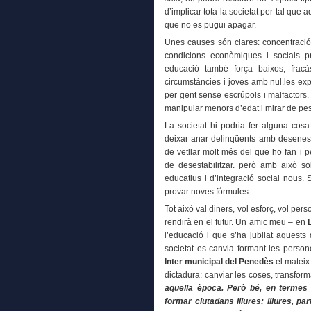
d’implicar tota la societat per tal que 
que no es pugui apagar.
Unes causes són clares: concentració e
condicions econòmiques i socials pre
educació també força baixos, fracà
circumstàncies i joves amb nul.les exp
per gent sense escrúpols i malfactors.
manipular menors d’edat i mirar de pes
La societat hi podria fer alguna cos
deixar anar delinqüents amb desenes
de vetllar molt més del que ho fan i
de desestabilitzar. però amb això s
educatius i d’integració social nous.
provar noves fórmules.
Tot això val diners, vol esforç, vol p
rendirà en el futur. Un amic meu – en
l’educació i que s’ha jubilat aquests 
societat es canvia formant les person
Inter municipal del Penedès
el mateix 
dictadura: canviar les coses, transform
aquella època. Però bé, en termes 
formar ciutadans lliures; lliures, par