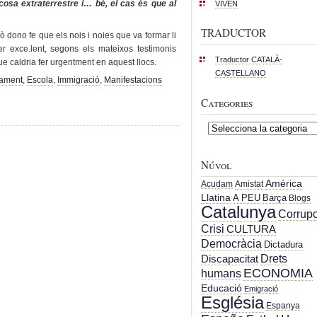
cosa extraterrestre i… bé, el cas és que al
VIVEN
TRADUCTOR
 dono fe que els nois i noies que va formar li
er exce.lent, segons els mateixos testimonis
Traductor CATALÀ-
e caldria fer urgentment en aquest llocs.
CASTELLANO
ament
,
Escola
,
Immigració
,
Manifestacions
Categories
Categories
Núvol
América
Acudam
Amistat
Llatina
A PEU
Barça
Blogs
Catalunya
Corrupc
Crisi
CULTURA
Democràcia
Dictadura
Drets
Discapacitat
ECONOMIA
humans
Educació
Emigració
Església
Espanya