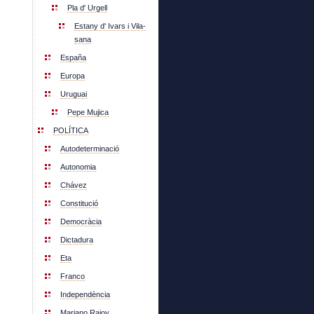
Pla d' Urgell
Estany d' Ivars i Vila-
sana
España
Europa
Uruguai
Pepe Mujica
POLÍTICA
Autodeterminació
Autonomia
Chávez
Constitució
Democràcia
Dictadura
Eta
Franco
Independència
Mariano Rajoy