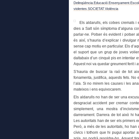
Delinqüència
,
Educació
,
Ensenyament
,
Escol
violentes
,
SOCIETAT
,
Violència
Els aldarulls, els cotxes cremats i
dies a Salt són símptoma d’alguna cos
parlar-ne. Potser és evident i potser a
és així, s’hauria d’explicar i divulg
sense cap motiu en particular. Els d’a
el suport que un grup de joves voli
daltabaix d’un cinquè pis en intentar 
Aquest noi va quedar greument ferit i a
S’hauria de buscar la raó de tot aix
fonamenta, justifica, aquests fets. N
l’ala. Si no mirem les causes i les a
mateixos i ens equivocarem.
Els aldarulls no han de ser una excusa
desgraciat accident per cremar conten
simplement, una mostra d’incivis
darrerament. Darrera de tot això hi h
Les autoritats han de ser els primers e
Però, a més de les autoritats, ho han d
cívics i tothom que hi pugui aportar a
sola, no podrà resoldre-ho. Aquest ti