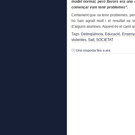
model normal, però llavors era una 
començar vam tenir problemes”.
Certament que va tenir problemes, però
ho han agraït molt i el resultat va s
d’alguns alumnes. Aquest és el camí qu
Tags:
Delinqüència
,
Educació
,
Enseny
violentes
,
Salt
,
SOCIETAT
Una resposta fins a ara