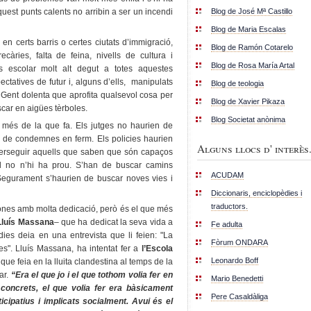
Blog de José Mª Castillo
aquest punts calents no arribin a ser un incendi
Blog de Maria Escalas
n certs barris o certes ciutats d’immigració,
Blog de Ramón Cotarelo
càries, falta de feina, nivells de cultura i
Blog de Rosa María Artal
s escolar molt alt degut a totes aquestes
ectatives de futur i, alguns d’ells, manipulats
Blog de teologia
 Gent dolenta que aprofita qualsevol cosa per
Blog de Xavier Pikaza
car en aigües tèrboles.
Blog Societat anònima
a més de la que fa. Els jutges no haurien de
 de condemnes en ferm. Els policies haurien
Alguns llocs d' interès.
 perseguir aquells que saben que són capaços
ol no n’hi ha prou. S’han de buscar camins
ACUDAM
 Segurament s’haurien de buscar noves vies i
Diccionaris, enciclopèdies i
traductors.
ersones amb molta dedicació, però és el que més
Lluís Massana
– que ha dedicat la seva vida a
Fe adulta
dies deia en una entrevista que li feien: "La
Fòrum ONDARA
es". Lluís Massana, ha intentat fer a
l’Escola
Leonardo Boff
que feia en la lluita clandestina al temps de la
ar.
“Era el que jo i el que tothom volia fer en
Mario Benedetti
concrets, el que volia fer era bàsicament
Pere Casaldàliga
ticipatius i implicats socialment. Avui és el