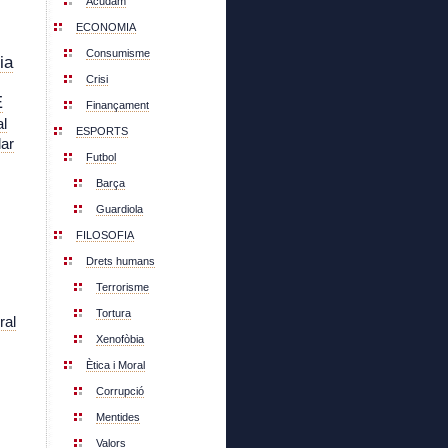
Acudam
ECONOMIA
Consumisme
ia
Crisi
E
Finançament
l
ESPORTS
lar
Futbol
Barça
Guardiola
FILOSOFIA
Drets humans
Terrorisme
Tortura
ral
Xenofòbia
Ètica i Moral
Corrupció
Mentides
Valors