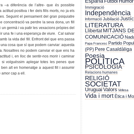
España
Futbol
Humor
a –a diferència de l’altre- que és possible
Immigració
ctitud positiva i fer dels fills morts, no ja els
Independència
res. Seguint el pensament del gran psiquiatre
Justíc
Jubilació
Informació
e concentració va perdre la seva dona, un fill
LITERATURA
i un germà i va patir les vexacions pròpies del
MITJANS D
Llibertat
uir una fe i una esperança de viure. Cal salvar
COMUNICACIÓ
Nada
amb la vida del fill. Enfront del que ens passa
Partido Popu
Papa Francesc
a una cosa que sí que podem canviar: aquesta
Pere Casaldàliga
(PP)
ida. Nosaltres no podem canviar el que ens ha
Poesia
ctitud i, en lloc de sentir-nos morir i caminar
POLÍTICA
si volguéssim aplegar totes les penes que
PSICOLOGIA
 ben alt en homenatge a aquest fill i assumir
Relacions humanes
e amor cap a ell.
RELIGIÓ
SOCIETAT
Uruguai
Valors
Vellesa
Vida i mort
Ètica i Mo