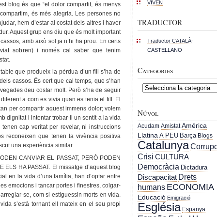
VIVEN
est blog és que “el dolor compartit, és menys
la compartim, és més alegria. Les persones no
TRADUCTOR
udar, hem d’estar al costat dels altres i haver
 dur. Aquest grup ens diu que és molt important
Traductor CATALÀ-
s cassos, amb això sol ja n’hi ha prou. En certs
CASTELLANO
iat sobren) i només cal saber que tenim
tat.
Categories
itable que produeix la pèrdua d’un fill s’ha de
 dels cassos. És cert que cal temps, que s’han
Categories
 vegades deu costar molt. Però s’ha de seguir
diferent a com es vivia quan es tenia el fill. El
tan per compartir aquest immens dolor; volem
Núvol
dignitat i intentar trobar-li un sentit a la vida
América
Acudam
Amistat
enen cap veritat per revelar, ni instruccions
Llatina
A PEU
Barça
Blogs
xos reconeixen que tenen la vivència positiva
Catalunya
Corrupc
scut una experiència similar.
Crisi
CULTURA
 NO PODEN CANVIAR EL PASSAT, PERÒ PODEN
Democràcia
LS HA PASSAT. El missatge d’aquest blog
Dictadura
Drets
ial en la vida d’una família, han d’optar entre
Discapacitat
 les emocions i tancar portes i finestres, colgar-
ECONOMIA
humans
 a arreglar-se, com si estiguessin morts en vida.
Educació
Emigració
da s’està tornant ell mateix en el seu propi
Església
Espanya