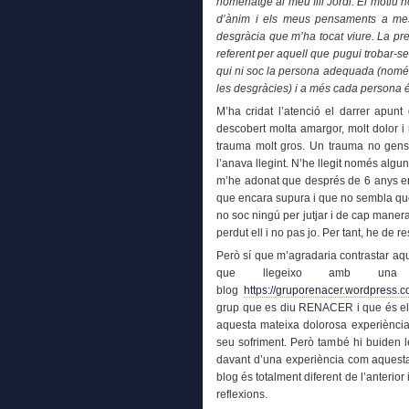
homenatge al meu fill Jordi. El motiu 
d’ànim i els meus pensaments a mes
desgràcia que m’ha tocat viure. La pr
referent per aquell que pugui trobar-se,
qui ni soc la persona adequada (només s
les desgràcies) i a més cada persona é
M’ha cridat l’atenció el darrer apun
descobert molta amargor, molt dolor i 
trauma molt gros. Un trauma no gens
l’anava llegint. N’he llegit només algun
m’he adonat que després de 6 anys enc
que encara supura i que no sembla qu
no soc ningú per jutjar i de cap manera 
perdut ell i no pas jo. Per tant, he de 
Però sí que m’agradaria contrastar aque
que llegeixo amb una ce
blog
https://gruporenacer.wordpress.c
grup que es diu RENACER i que és el 
aquesta mateixa dolorosa experiència 
seu sofriment. Però també hi buiden l
davant d’una experiència com aquesta 
blog és totalment diferent de l’anterio
reflexions.