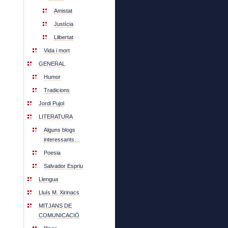
Amistat
Justícia
Llibertat
Vida i mort
GENERAL
Humor
Tradicions
Jordi Pujol
LITERATURA
Alguns blogs
interessants…
Poesia
Salvador Espriu
Llengua
Lluís M. Xirinacs
MITJANS DE
COMUNICACIÓ