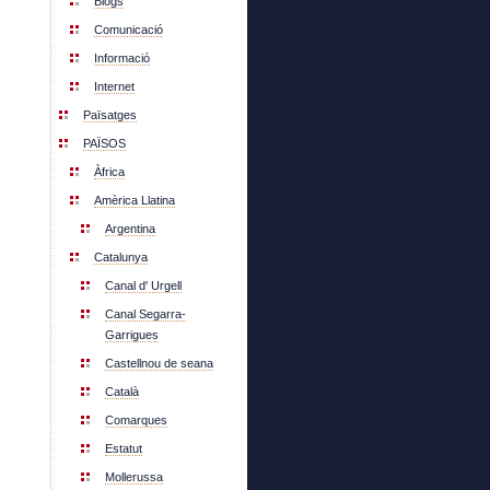
Blogs
Comunicació
Informació
Internet
Païsatges
PAÏSOS
Àfrica
Amèrica Llatina
Argentina
Catalunya
Canal d' Urgell
Canal Segarra-
Garrigues
Castellnou de seana
Català
Comarques
Estatut
Mollerussa