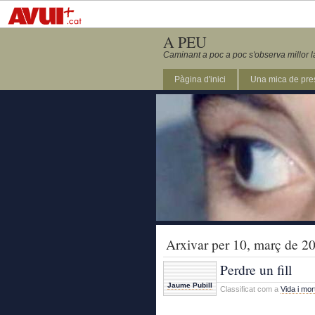
A PEU
Caminant a poc a poc s'observa millor l
Pàgina d'inici
Una mica de pre
Arxivar per 10, març de 2
Perdre un fill
Jaume Pubill
Classificat com a
Vida i mor