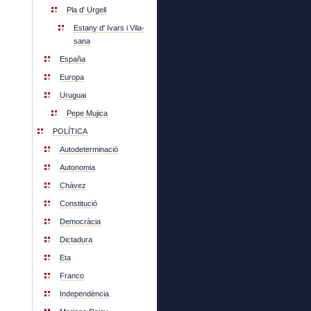
Pla d' Urgell
Estany d' Ivars i Vila-
sana
España
Europa
Uruguai
Pepe Mujica
POLÍTICA
Autodeterminació
Autonomia
Chávez
Constitució
Democràcia
Dictadura
Eta
Franco
Independència