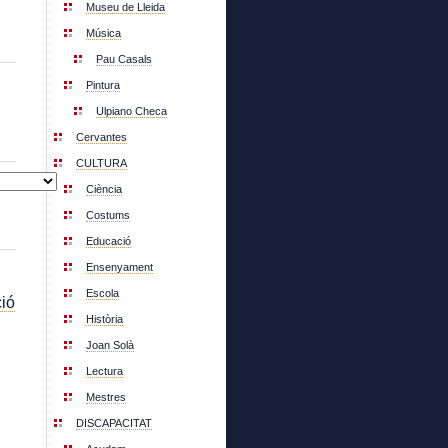
Museu de Lleida
Música
Pau Casals
Pintura
Ulpiano Checa
Cervantes
CULTURA
Ciència
Costums
Educació
Ensenyament
Escola
ió
Història
Joan Solà
Lectura
Mestres
DISCAPACITAT