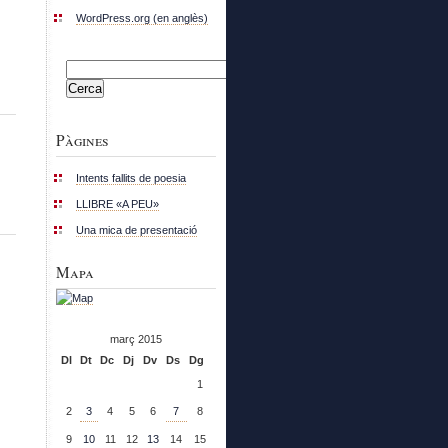
WordPress.org (en anglès)
Cerca:
Pàgines
Intents fallits de poesia
LLIBRE «A PEU»
Una mica de presentació
Mapa
març 2015
Dl
Dt
Dc
Dj
Dv
Ds
Dg
1
2
3
4
5
6
7
8
9
10
11
12
13
14
15