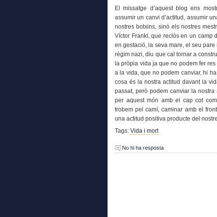
El missatge d’aquest blog ens mostr
assumir un canvi d’actitud, assumir una a
nostres botxins, sinó els nostres mest
Víctor Frankl, que reclòs en un camp d
en gestació, la seva mare, el seu pare 
règim nazi, diu que cal tornar a constr
la pròpia vida ja que no podem fer res 
a la vida, que no podem canviar, hi h
cosa és la nostra actitud davant la v
passat, però podem canviar la nostra a
per aquest món amb el cap cot com 
trobem pel camí, caminar amb el front
una actitud positiva producte del nostr
Tags:
Vida i mort
No hi ha resposta