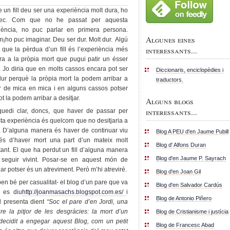
 un fill deu ser una experiència molt dura, ho
nec. Com que no he passat per aquesta
iència, no puc parlar en primera persona.
Algunes eines
m¡ho puc imaginar. Deu ser dur. Molt dur. Algú
interessants...
t que la pèrdua d’un fill és l’experiència més
ra a la pròpia mort que pugui patir un ésser
 Jo diria que en molts cassos encara pot ser
Diccionaris, enciclopèdies i
ur perquè la pròpia mort la podem arribar a
traductors.
ir de mica en mica i en alguns cassos potser
 tot la podem arribar a desitjar.
Alguns blogs
interessants...
uedi clar, doncs, que haver de passar per
ta experiència és quelcom que no desitjaria a
. D’alguna manera és haver de continuar viu
Blog A PEU d'en Jaume Pubill
és d’haver mort una part d’un mateix molt
Blog d' Alfons Duran
tant. El que ha perdut un fill d’alguna manera
Blog d'en Jaume P. Sayrach
 seguir vivint. Posar-se en aquest món de
ar potser és un atreviment. Però m’hi atreviré.
Blog d'en Joan Gil
–ben bé per casualitat- el blog d’un pare que va
Blog d'en Salvador Cardús
g es diu
http://joanmasachs.blogspot.com.es/
i
Blog de Antonio Piñero
el presenta dient
“Soc el pare d’en Jordi, una
re la pitjor de les desgràcies: la mort d’un
Blog de Cristianisme i justícia
ecidit a engegar aquest Blog, com un petit
Blog de Francesc Abad