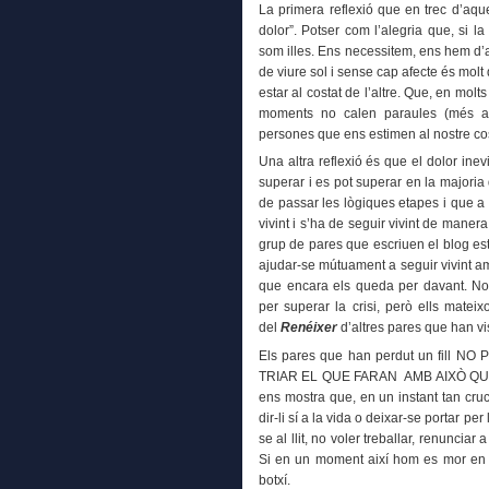
La primera reflexió que en trec d’aqu
dolor”. Potser com l’alegria que, si 
som illes. Ens necessitem, ens hem d’aj
de viure sol i sense cap afecte és molt
estar al costat de l’altre. Que, en molt
moments no calen paraules (més av
persones que ens estimen al nostre cos
Una altra reflexió és que el dolor inev
superar i es pot superar en la majoria
de passar les lògiques etapes i que a
vivint i s’ha de seguir vivint de manera 
grup de pares que escriuen el blog es
ajudar-se mútuament a seguir vivint amb 
que encara els queda per davant. No t
per superar la crisi, però ells matei
del
Renéixer
d’altres pares que han vi
Els pares que han perdut un fill
TRIAR EL QUE FARAN AMB AIXÒ QUE E
ens mostra que, en un instant tan cruc
dir-li sí a la vida o deixar-se portar per
se al llit, no voler treballar, renunciar
Si en un moment així hom es mor en vi
botxí.