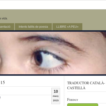
a vida.
sentació
Intents fallits de poesia
LLIBRE «A PEU»
015
TRADUCTOR CATALÀ-
CASTELLÀ
10
març
t
Feedly
2015