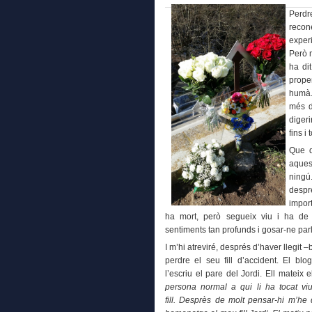
Perdre
reco
exper
Però 
ha di
prope
humà.
més d
diger
fins i
Que q
aques
ningú
despr
impor
ha mort, però segueix viu i ha de
sentiments tan profunds i gosar-ne parl
I m’hi atreviré, després d’haver llegit 
perdre el seu fill d’accident. El blo
l’escriu el pare del Jordi. Ell mateix 
persona normal a qui li ha tocat viu
fill.
Desprès de molt pensar-hi m’he d