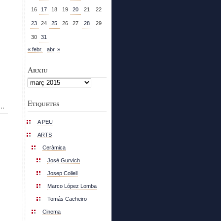
16
17
18
19
20
21
22
23
24
25
26
27
28
29
30
31
« febr.
abr. »
Arxiu
Arxiu
Etiquetes
..
A PEU
ARTS
Ceràmica
José Gurvich
Josep Collell
Marco López Lomba
Tomás Cacheiro
Cinema