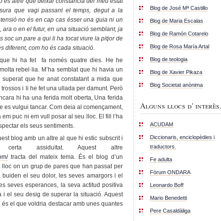
no és altre que deixar constància del meu estat
Blog de José Mª Castillo
ura que vagi passant el temps, degut a la
etensió no és en cap cas ésser una guia ni un
Blog de Maria Escalas
 ara o en el futur, en una situació semblant, ja
Blog de Ramón Cotarelo
oc un pare a qui li ha tocat viure la pitjor de
Blog de Rosa María Artal
s diferent, com ho és cada situació.
Blog de teologia
t que hi ha fet fa només quatre dies. He he
molta rebel·lia. M’ha semblat que hi havia un
Blog de Xavier Pikaza
 superat que he anat constatant a mida que
Blog Societat anònima
 trossos i li he fet una ullada per damunt. Però
ara hi ha una ferida molt oberta, Una ferida
Alguns llocs d' interès.
e es vulgui tancar. Com deia al començament,
em puc ni em vull posar al seu lloc. El fill l’ha
ACUDAM
respectar els seus sentiments.
Diccionaris, enciclopèdies i
st blog amb un altre al que hi estic subscrit i
traductors.
rta assiduïtat. Aquest altre
om/
tracta del mateix tema. És el blog d’un
Fe adulta
lloc on un grup de pares que han passat per
Fòrum ONDARA
buiden el seu dolor, les seves amargors i el
es seves esperances, la seva actitud positiva
Leonardo Boff
i el seu desig de superar la situació. Aquest
Mario Benedetti
r i és el que voldria destacar amb unes quantes
Pere Casaldàliga