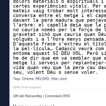
dolors materials o espirituals i
certes experiències vitals. Per 
mateix vaig trobar molt interess
conversa entre el metge i el cap
davant la pera madura que penjav
l’arbre: el capellà deia que la 
no cauria només per la força de 
gravetat sinó que cauria quan Dé
volgués i a l’hora menys pensada
D’aquesta frase s’extreu el títo
la pel·lícula… Cadascú veurà com
entoma aquest SI DÉU VOL. Però s
he de dir que em va semblar que 
metge li serveix per replantejar
vida quan veu que la pera cau da
seu, volent Déu o sense voler.
Tags:
Cinema
,
RELIGIÓ
,
Vida i mort
No hi ha resposta
URI del Retroenllaç
|
Comentaris RSS