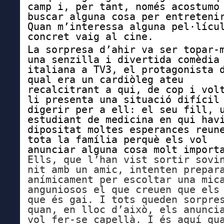
camp i, per tant, només acostumo
buscar alguna cosa per entreteni
Quan m’interessa alguna pel·lícu
concret vaig al cine.
La sorpresa d’ahir va ser topar-
una senzilla i divertida comèdia
italiana a TV3, el protagonista 
qual era un cardiòleg ateu
recalcitrant a qui, de cop i vol
li presenta una situació difícil
digerir per a ell: el seu fill, 
estudiant de medicina en qui hav
dipositat moltes esperances reun
tota la família perquè els vol
anunciar alguna cosa molt import
Ells, que l’han vist sortir sovi
nit amb un amic, intenten prepar
anímicament per escoltar una mic
anguniosos el que creuen que els
que és gai. I
tots queden sorpre
quan, en lloc d’això, els anunci
vol fer-se
capellà. I és aquí qu