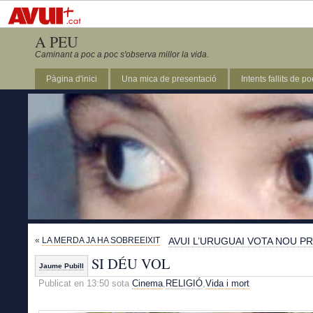
A PEU
Caminant a poc a poc s'observa millor la vida.
Pàgina d'inici
Una mica de presentació
Intents fallits de p
«
LA MERDA JA HA SOBREEIXIT
AVUI L’URUGUAI VOTA NOU P
SI DÉU VOL
Jaume Pubill
Publicat en 13:50 sota
Cinema
,
RELIGIÓ
,
Vida i mort