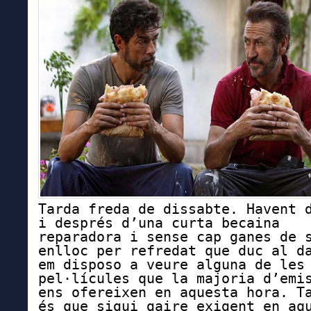
Tarda freda de dissabte. Havent 
i després d’una curta becaina
reparadora i sense cap ganes de 
enlloc per refredat que duc al d
em disposo a veure alguna de les
pel·lícules que la majoria d’emi
ens ofereixen en aquesta hora. T
és que sigui gaire exigent en aq