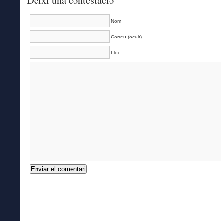
Deixi una contestació
Nom
Correu (ocult)
Lloc