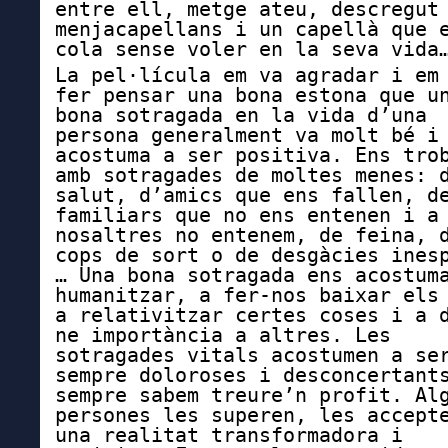
entre ell, metge ateu, descregut
menjacapellans i un capellà que 
cola sense voler en la seva vida
La pel·lícula em va agradar i em
fer pensar una bona estona que u
bona sotragada en la vida d’una
persona generalment va molt bé i
acostuma a ser positiva. Ens tro
amb sotragades de moltes menes: 
salut, d’amics que ens fallen, d
familiars que no ens entenen i a
nosaltres no entenem, de feina, 
cops de sort o de desgàcies ines
… Una bona sotragada ens acostum
humanitzar, a fer-nos baixar els
a relativitzar certes coses i a 
ne importància a altres. Les
sotragades vitals acostumen a se
sempre doloroses i desconcertant
sempre sabem treure’n profit. Al
persones les superen, les accept
una realitat transformadora i