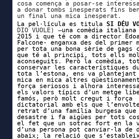
cosa comença a posar-se interess
a donar tombs inesperats fins be
un final una mica inesperat.
La
pel·lícula es titula
SI DÉU 
DIO VUOLE) –
una comèdia italiana
2015 i que té com a director Edo
Falcone- enganxa des del primer 
per tota una bona sèrie de gags 
que té al principi, tots ells mo
aconseguits. Però la comèdia, to
conservar les característiques d
tota l’estona, ens va plantejant
mica en mica altres qüestionamen
força seriosos i alhora interess
els valors típics d’un metge lib
famós, però molt cregut i força
dictatorial amb els que l’envolt
retrat d’una família burgesa que
desastre i fa aigües per tots co
el fet que un sotrac fort en la 
d’una persona pot canviar-la de 
abaix; la relació que s’establei