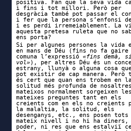
positiva. Fan que la seva vida c
i fins i tot millori. Però per
desgràcia també pot passar el co
i fer que la persona s’enfonsi d
i es perdi irremeiablement. La v
aquesta pretesa ruleta que no sa
ens porta?
Si p
er algunes persones la vida 
en mans de Déu (fins no fa gaire
comuna l’expressió
«fins demà, s
vol»
),
p
er altres Déu és un conc
estrany, llunyà o alguna cosa qu
pot existir de cap manera. Però 
és cert que quan ens trobem en l
solitud més profunda de nosaltre
mateixos n
ormalment sorgeixen le
mateixes preguntes tant
en els
creients com
en els
no creients p
la malaltia, la solitud, els
desenganys, etc., ens posen tots
mateix nivell i no hi ha diners,
poder, ni res que ens estalviï c