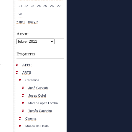
21
22
23
24
25
26
27
28
« gen.
març »
Arxiu
Arxiu
Etiquetes
..
A PEU
ARTS
Ceràmica
José Gurvich
Josep Collell
Marco López Lomba
Tomás Cacheiro
Cinema
Museu de Lleida