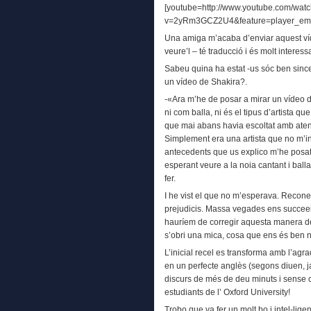
[youtube=http://www.youtube.com/wat
v=2yRm3GCZ2U4&feature=player_em
Una amiga m’acaba d’enviar aquest ví
veure’l – té traducció i és molt interes
Sabeu quina ha estat -us sóc ben sinc
un vídeo de Shakira?.
-«Ara m’he de posar a mirar un vídeo 
ni com balla, ni és el tipus d’artista 
que mai abans havia escoltat amb atenci
Simplement era una artista que no m’i
antecedents que us explico m’he posat 
esperant veure a la noia cantant i bal
fer.
I he vist el que no m’esperava. Reco
prejudicis. Massa vegades ens succee
hauríem de corregir aquesta manera de 
s’obri una mica, cosa que ens és ben n
L’inicial recel es transforma amb l’ag
en un perfecte anglès (segons diuen, ja
discurs de més de deu minuts i sense ca
estudiants de l’ Oxford University!
Trobo que va fer un molt bo i intel-lige