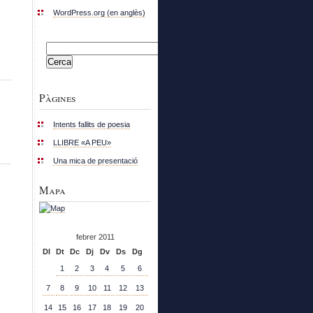
WordPress.org (en anglès)
Cerca:
Pàgines
Intents fallits de poesia
LLIBRE «A PEU»
Una mica de presentació
Mapa
febrer 2011
Dl
Dt
Dc
Dj
Dv
Ds
Dg
1
2
3
4
5
6
7
8
9
10
11
12
13
14
15
16
17
18
19
20