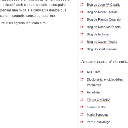
Blog de José Mª Castillo
 implicació amb causes socials al seu país i
n pensar una mica. He canviat la imatge que
Blog de Maria Escalas
sticament segueixi sense agradar-me.
Blog de Ramón Cotarelo
eure si us agrada tant com a mi.
Blog de Rosa María Artal
Blog de teologia
Blog de Xavier Pikaza
Blog Societat anònima
Alguns llocs d' interès.
ACUDAM
Diccionaris, enciclopèdies i
traductors.
Fe adulta
Fòrum ONDARA
Leonardo Boff
Mario Benedetti
Pere Casaldàliga