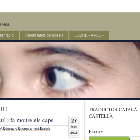
a vida.
sentació
Intents fallits de poesia
LLIBRE «A PEU»
2011
TRADUCTOR CATALÀ-
CASTELLÀ
ul i fa moure els caps
27
febr.
A
,
Educació
,
Ensenyament
,
Escola
Feedly
2011