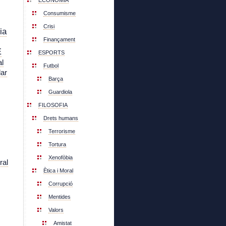
ECONOMIA
Consumisme
Crisi
ia
Finançament
E
ESPORTS
l
Futbol
lar
Barça
Guardiola
FILOSOFIA
Drets humans
Terrorisme
Tortura
Xenofòbia
ral
Ètica i Moral
Corrupció
Mentides
Valors
Amistat