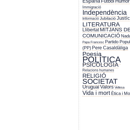
España
Futbol
Humor
Immigració
Independència
Justíc
Jubilació
Informació
LITERATURA
MITJANS D
Llibertat
COMUNICACIÓ
Nada
Partido Popu
Papa Francesc
Pere Casaldàliga
(PP)
Poesia
POLÍTICA
PSICOLOGIA
Relacions humanes
RELIGIÓ
SOCIETAT
Uruguai
Valors
Vellesa
Vida i mort
Ètica i Mo