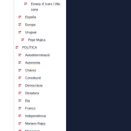
Estany d' Ivars i Vila-
sana
España
Europa
Uruguai
Pepe Mujica
POLÍTICA
Autodeterminació
Autonomia
Chávez
Constitució
Democràcia
Dictadura
Eta
Franco
Independència
Mariano Rajoy