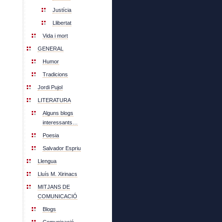
Justícia
Llibertat
Vida i mort
GENERAL
Humor
Tradicions
Jordi Pujol
LITERATURA
Alguns blogs
interessants…
Poesia
Salvador Espriu
Llengua
Lluís M. Xirinacs
MITJANS DE
COMUNICACIÓ
Blogs