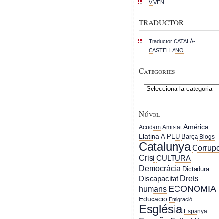
VIVEN
TRADUCTOR
Traductor CATALÀ-
CASTELLANO
Categories
Categories
Núvol
América
Acudam
Amistat
Llatina
A PEU
Barça
Blogs
Catalunya
Corrupc
Crisi
CULTURA
Democràcia
Dictadura
Drets
Discapacitat
ECONOMIA
humans
Educació
Emigració
Església
Espanya