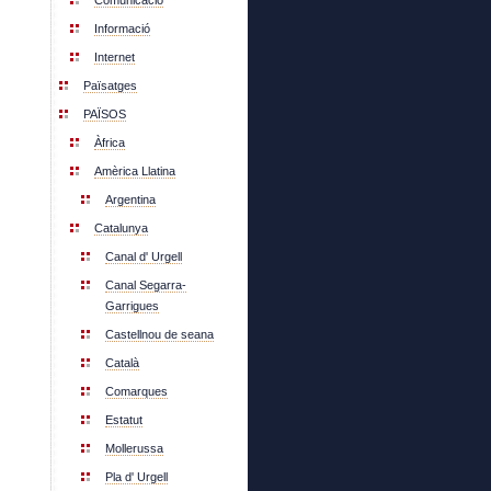
Comunicació
Informació
Internet
Païsatges
PAÏSOS
Àfrica
Amèrica Llatina
Argentina
Catalunya
Canal d' Urgell
Canal Segarra-
Garrigues
Castellnou de seana
Català
Comarques
Estatut
Mollerussa
Pla d' Urgell