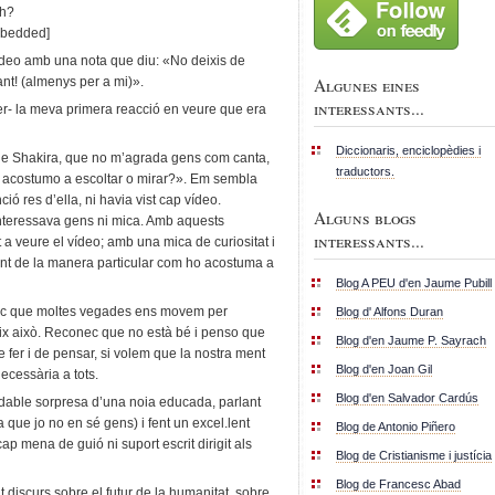
ch?
bedded]
deo amb una nota que diu: «No deixis de
Algunes eines
sant! (almenys per a mi)».
interessants...
er- la meva primera reacció en veure que era
Diccionaris, enciclopèdies i
de Shakira, que no m’agrada gens com canta,
traductors.
que acostumo a escoltar o mirar?». Em sembla
ó res d’ella, ni havia vist cap vídeo.
Alguns blogs
nteressava gens ni mica. Amb aquests
interessants...
a veure el vídeo; amb una mica de curiositat i
lant de la manera particular com ho acostuma a
Blog A PEU d'en Jaume Pubill
nec que moltes vegades ens movem per
Blog d' Alfons Duran
ix això. Reconec que no està bé i penso que
Blog d'en Jaume P. Sayrach
fer i de pensar, si volem que la nostra ment
Blog d'en Joan Gil
ecessària a tots.
Blog d'en Salvador Cardús
radable sorpresa d’una noia educada, parlant
 que jo no en sé gens) i fent un excel.lent
Blog de Antonio Piñero
p mena de guió ni suport escrit dirigit als
Blog de Cristianisme i justícia
Blog de Francesc Abad
nt discurs sobre el futur de la humanitat, sobre