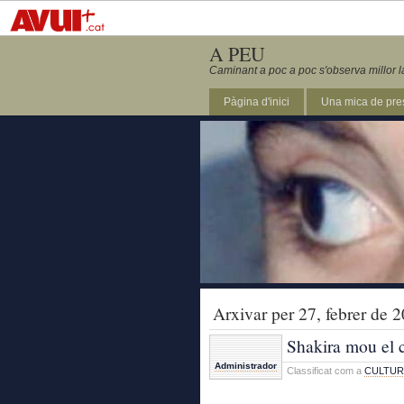
A PEU
Caminant a poc a poc s'observa millor l
Pàgina d'inici
Una mica de pre
Arxivar per 27, febrer de 
Shakira mou el c
Administrador
Classificat com a
CULTUR