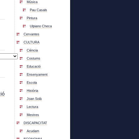
Música
Pau Casals
Pintura
Ulpiano Checa
Cervantes
CULTURA
Ciència
Costums
Educació
Ensenyament
Escola
Història
ió
Joan Solà
Lectura
Mestres
DISCAPACITAT
Acudam