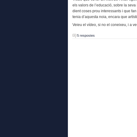
els valors de l’educació, sobre la seva
dient coses prou interessants i que fa
tenia d’aquesta noia, encara que artí
Veieu el vídeo, si no el coneixeu, i a v
5 respostes