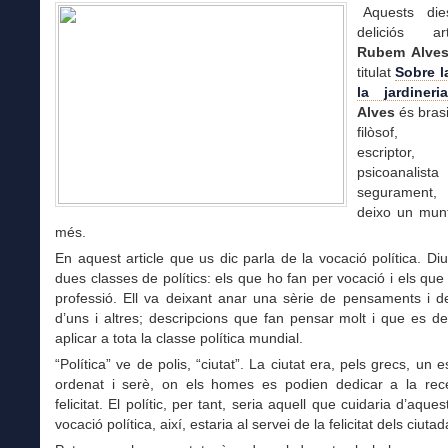
Aquests dies
deliciós a
Rubem Alve
titulat
Sobre la
la jardineria
Alves
és brasi
filòsof, p
escriptor, 
psicoanal
segurament
deixo un mun
més.
En aquest article que us dic parla de la vocació política. Di
dues classes de polítics: els que ho fan per vocació i els que
professió. Ell va deixant anar una sèrie de pensaments i d
d’uns i altres; descripcions que fan pensar molt i que es 
aplicar a tota la classe política mundial.
“Política” ve de polis, “ciutat”. La ciutat era, pels grecs, un 
ordenat i serè, on els homes es podien dedicar a la rec
felicitat. El polític, per tant, seria aquell que cuidaria d’aque
vocació política, així, estaria al servei de la felicitat dels ciuta