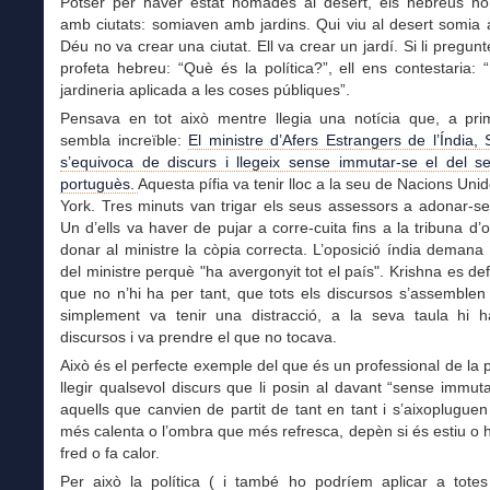
Potser per haver estat nòmades al desert, els hebreus n
amb ciutats: somiaven amb jardins. Qui viu al desert somia
Déu no va crear una ciutat. Ell va crear un jardí. Si li pregun
profeta hebreu: “Què és la política?”, ell ens contestaria: “
jardineria aplicada a les coses públiques”.
Pensava en tot això mentre llegia una notícia que, a prim
sembla increïble:
El ministre d’Afers Estrangers de l’Índia,
s’equivoca de discurs i llegeix sense immutar-se el del se
portuguès.
Aquesta pífia va tenir lloc a la seu de Nacions Uni
York. Tres minuts van trigar els seus assessors a adonar-se 
Un d’ells va haver de pujar a corre-cuita fins a la tribuna d’
donar al ministre la còpia correcta. L’oposició índia demana 
del ministre perquè "ha avergonyit tot el país". Krishna es de
que no n’hi ha per tant, que tots els discursos s’assemblen
simplement va tenir una distracció, a la seva taula hi h
discursos i va prendre el que no tocava.
Això és el perfecte exemple del que és un professional de la po
llegir qualsevol discurs que li posin al davant “sense immut
aquells que canvien de partit de tant en tant i s’aixopluguen
més calenta o l’ombra que més refresca, depèn si és estiu o hi
fred o fa calor.
Per això la política ( i també ho podríem aplicar a totes 