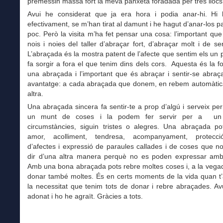
premessin massa fort la meva panxeta foradada per tres lloc
Avui he considerat que ja era hora i podia anar-hi. Hi 
efectivament, se m’han tirat al damunt i he hagut d’anar-los p
poc. Però la visita m’ha fet pensar una cosa: l’important que
nois i noies del taller d’abraçar fort, d’abraçar molt i de se
L’abraçada és la mostra patent de l’afecte que sentim els un pe
fa sorgir a fora el que tenim dins dels cors. Aquesta és la f
una abraçada i l’important que és abraçar i sentir-se abra
avantatge: a cada abraçada que donem, en rebem automàti
altra.
Una abraçada sincera fa sentir-te a prop d’algú i serveix pe
un munt de coses i la podem fer servir per a u
circumstàncies, siguin tristes o alegres. Una abraçada pot
amor, acolliment, tendresa, acompanyament, protecci
d’afectes i expressió de paraules callades i de coses que 
dir d’una altra manera perquè no es poden expressar amb
Amb una bona abraçada pots rebre moltes coses i, a la vega
donar també moltes. És en certs moments de la vida quan t
la necessitat que tenim tots de donar i rebre abraçades. A
adonat i ho he agraït. Gràcies a tots.