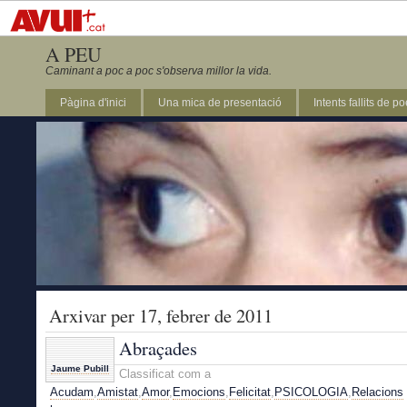
A PEU
Caminant a poc a poc s'observa millor la vida.
Pàgina d'inici
Una mica de presentació
Intents fallits de p
Arxivar per 17, febrer de 2011
Abraçades
Jaume Pubill
Classificat com a
Acudam
,
Amistat
,
Amor
,
Emocions
,
Felicitat
,
PSICOLOGIA
,
Relacions