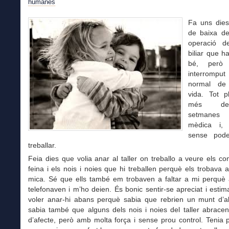
humanes
Fa uns dies
de baixa d
operació d
biliar que h
bé, però
interrompu
normal de
vida. Tot p
més d
setmanes 
mèdica i, 
sense pod
treballar.
Feia dies que volia anar al taller on treballo a veure els 
feina i els nois i noies que hi treballen perquè els trobava a
mica. Sé que ells també em trobaven a faltar a mi perquè
telefonaven i m’ho deien. És bonic sentir-se apreciat i estim
voler anar-hi abans perquè sabia que rebrien un munt d’a
sabia també que alguns dels nois i noies del taller abrace
d’afecte, però amb molta força i sense prou control. Tenia