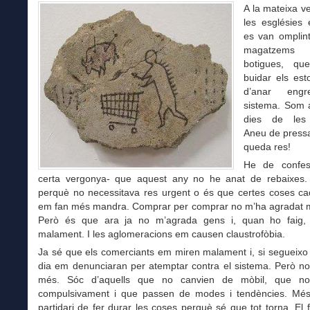
A la mateixa ve
les esglésies 
es van omplint
magatzem
botigues, q
buidar els est
d’anar engr
sistema. Som a
dies de les 
Aneu de pressa
queda res!
He de confe
certa vergonya- que aquest any no he anat de rebaixes.
perquè no necessitava res urgent o és que certes coses c
em fan més mandra. Comprar per comprar no m’ha agradat 
Però és que ara ja no m’agrada gens i, quan ho faig,
malament. I les aglomeracions em causen claustrofòbia.
Ja sé que els comerciants em miren malament i, si segueixo 
dia em denunciaran per atemptar contra el sistema. Però no
més. Sóc d’aquells que no canvien de mòbil, que n
compulsivament i que passen de modes i tendències. Més
partidari de fer durar les coses perquè sé que tot torna. El