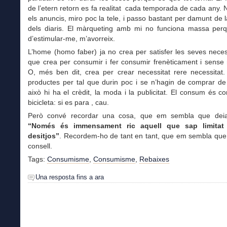
de l’etern retorn es fa realitat cada temporada de cada any.
els anuncis, miro poc la tele, i passo bastant per damunt de la
dels diaris. El màrqueting amb mi no funciona massa perq
d’estimular-me, m’avorreix.
L’home (homo faber) ja no crea per satisfer les seves neces
que crea per consumir i fer consumir frenèticament i sense 
O, més ben dit, crea per crear necessitat rere necessitat.
productes per tal que durin poc i se n’hagin de comprar de
això hi ha el crèdit, la moda i la publicitat. El consum és 
bicicleta: si es para , cau.
Però convé recordar una cosa, que em sembla que de
“Només és immensament ric aquell que sap limitat
desitjos”
. Recordem-ho de tant en tant, que em sembla que
consell.
Tags:
Consumisme
,
Consumisme
,
Rebaixes
Una resposta fins a ara