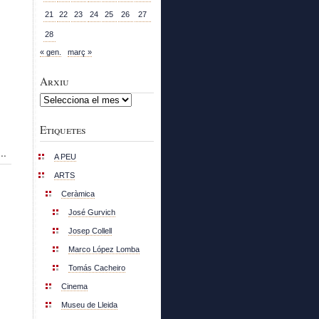
21
22
23
24
25
26
27
28
« gen.
març »
Arxiu
Arxiu
Etiquetes
..
A PEU
ARTS
Ceràmica
José Gurvich
Josep Collell
Marco López Lomba
Tomás Cacheiro
Cinema
Museu de Lleida