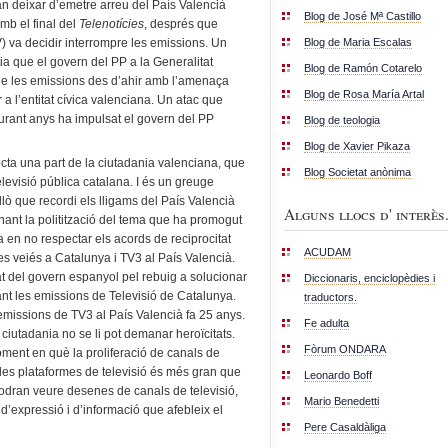
an deixar d’emetre arreu del País Valencià
Blog de José Mª Castillo
amb el final del
Telenotícies
, després que
Blog de Maria Escalas
) va decidir interrompre les emissions. Un
tia que el govern del PP a la Generalitat
Blog de Ramón Cotarelo
de les emissions des d’ahir amb l’amenaça
Blog de Rosa María Artal
a l’entitat cívica valenciana. Un atac que
durant anys ha impulsat el govern del PP
Blog de teologia
Blog de Xavier Pikaza
cta una part de la ciutadania valenciana, que
Blog Societat anònima
televisió pública catalana. I és un greuge
lò que recordi els lligams del País Valencià
Alguns llocs d' interès.
ant la politització del tema que ha promogut
a en no respectar els acords de reciprocitat
ACUDAM
s veiés a Catalunya i TV3 al País Valencià.
at del govern espanyol pel rebuig a solucionar
Diccionaris, enciclopèdies i
dant les emissions de Televisió de Catalunya.
traductors.
 emissions de TV3 al País Valencià fa 25 anys.
Fe adulta
iutadania no se li pot demanar heroïcitats.
Fòrum ONDARA
oment en què la proliferació de canals de
i les plataformes de televisió és més gran que
Leonardo Boff
podran veure desenes de canals de televisió,
Mario Benedetti
 d’expressió i d’informació que afebleix el
Pere Casaldàliga