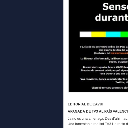
EDITORIAL DE L’AVUI
APAGADA DE TV3 AL PAÍS VALENC
Ja no és una amenaça. Des d’ahir l’apa
Una lamentable realitat.TV3 i la resta 