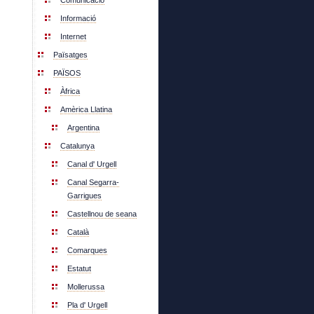
Comunicació
Informació
Internet
Païsatges
PAÏSOS
Àfrica
Amèrica Llatina
Argentina
Catalunya
Canal d' Urgell
Canal Segarra-
Garrigues
Castellnou de seana
Català
Comarques
Estatut
Mollerussa
Pla d' Urgell