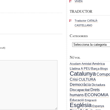
VIVEN
TRADUCTOR
Traductor CATALÀ-
CASTELLANO
Categories
Categories
cult)
Núvol
América
Acudam
Amistat
Llatina
A PEU
Barça
Blogs
Catalunya
Corrupc
Crisi
CULTURA
Democràcia
Dictadura
Drets
Discapacitat
ECONOMIA
humans
Educació
Emigració
Església
Espanya