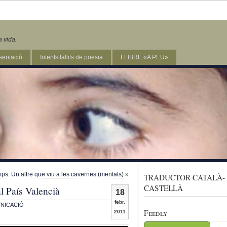
a vida.
sentació
Intents fallits de poesia
LLIBRE «A PEU»
s: Un altre que viu a les cavernes (mentals)
»
TRADUCTOR CATALÀ-
CASTELLÀ
l País Valencià
18
febr.
NICACIÓ
Feedly
2011