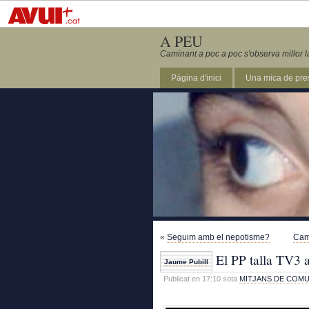
A PEU
Caminant a poc a poc s'observa millor l
Pàgina d'inici
Una mica de pre
«
Seguim amb el nepotisme?
Camp
El PP talla TV3 a
Jaume Pubill
Publicat en 17:10 sota
MITJANS DE COMU