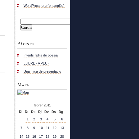
WordPress.org (en anglès)
Cerca:
Pàgines
Intents fallits de poesia
LLIBRE «A PEU»
Una mica de presentació
Mapa
febrer 2011
Dl
Dt
Dc
Dj
Dv
Ds
Dg
1
2
3
4
5
6
7
8
9
10
11
12
13
14
15
16
17
18
19
20