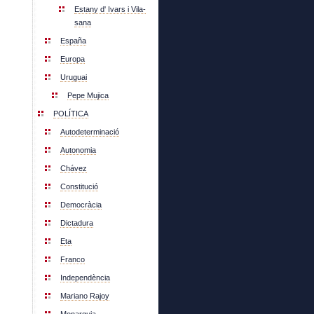
Estany d' Ivars i Vila-
sana
España
Europa
Uruguai
Pepe Mujica
POLÍTICA
Autodeterminació
Autonomia
Chávez
Constitució
Democràcia
Dictadura
Eta
Franco
Independència
Mariano Rajoy