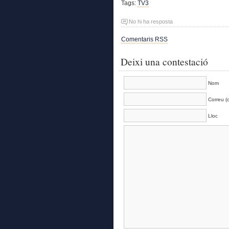
Tags:
TV3
No hi ha resposta
Comentaris RSS
Deixi una contestació
Nom
Correu (o
Lloc