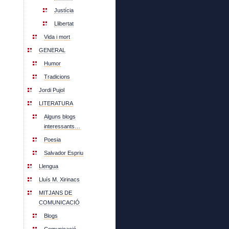
Justícia
Llibertat
Vida i mort
GENERAL
Humor
Tradicions
Jordi Pujol
LITERATURA
Alguns blogs
interessants…
Poesia
Salvador Espriu
Llengua
Lluís M. Xirinacs
MITJANS DE
COMUNICACIÓ
Blogs