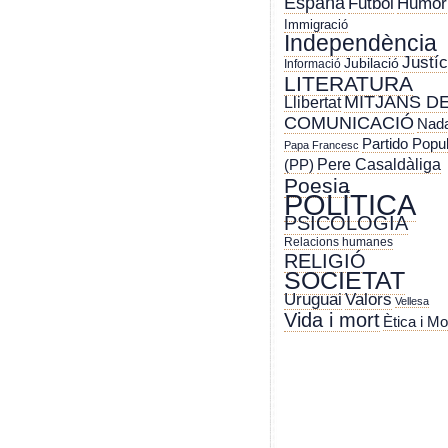
España
Futbol
Humor
Immigració
Independència
Justíc
Jubilació
Informació
LITERATURA
MITJANS D
Llibertat
COMUNICACIÓ
Nada
Partido Popu
Papa Francesc
Pere Casaldàliga
(PP)
Poesia
POLÍTICA
PSICOLOGIA
Relacions humanes
RELIGIÓ
SOCIETAT
Uruguai
Valors
Vellesa
Vida i mort
Ètica i Mo