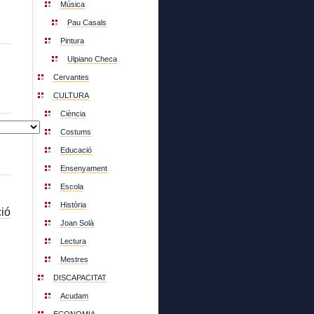
Música
Pau Casals
Pintura
Ulpiano Checa
Cervantes
CULTURA
Ciència
Costums
Educació
Ensenyament
Escola
Història
ió
Joan Solà
Lectura
Mestres
DISCAPACITAT
Acudam