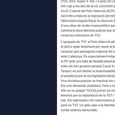
(TV3, 3/24, Super 3- 3XL i Canal 33) v
ahir cap a les deu de la nit, coincidint 
Acció Cultural del País Valencià (ACPV
canvi fet a mida de la legislació perme
Valenciana pogués forçar la clausura 
d’una allau de multes inassumibles per 
culmina la dura ofensiva judicial que 
contra les emissions de TV3.
L’apagada de TVC al País Valencià afe
té dret a optar lliurement per veure la 
nacional que persegueix esborrar tot al
amb Catalunya. És especialment indign
el PP amb una falta de lleialtat absolut
entre els dos governs perquè Canal 9 e
Tampoc es pot oblidar la responsabilit
el problema per la via legislativa blin
Una iniciativa popular va impulsar les
Era una demanda ciutadana. Però a la c
Ahir es va apagar TV3 tot just en un m
televisió per la implantació de la TDT 
mai. Els valencians i les valencianes 
però no TV3. Un greu atac a la llibertat
nostre sistema democràtic.