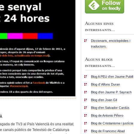
Algunes eines
interessants...
Diccionaris, enciclopèdies i
traductors.
Alguns blogs
interessants...
Blog A PEU d'en Jaume Pubill
Blog d' Alfons Duran
Blog d'en Jaume P. Sayrach
Blog d'en Joan Gil
Blog d'en Salvador Cardús
Blog de Antonio Piñero
IÀ
Blog de Cristianisme i justícia
gada de TV3 al País Valencià és una realitat.
de canals públics de Televisió de Catalunya
Blog de Francesc Abad