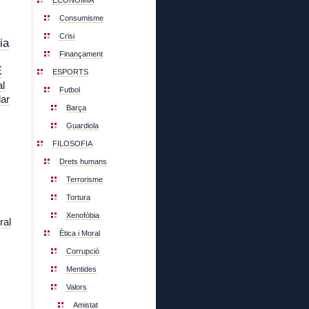
ECONOMIA
Consumisme
Crisi
ia
Finançament
E
ESPORTS
l
Futbol
lar
Barça
Guardiola
FILOSOFIA
Drets humans
Terrorisme
Tortura
Xenofòbia
ral
Ètica i Moral
Corrupció
Mentides
Valors
Amistat