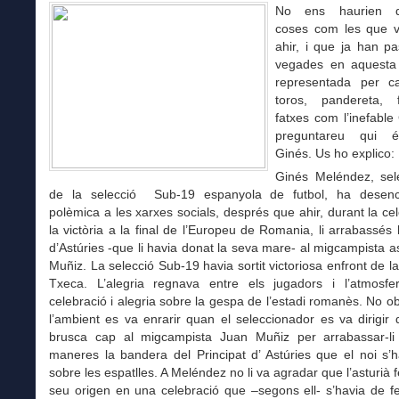
No ens haurien d’
coses com les que 
ahir, i que ja han pa
vegades en aquesta
representada per ca
toros, pandereta, 
fatxes com l’inefabl
preguntareu qui 
Ginés. Us ho explico:
Ginés Meléndez, sel
de la selecció Sub-19 espanyola de futbol, ha desenc
polèmica a les xarxes socials, després que ahir, durant la ce
la victòria a la final de l’Europeu de Romania, li arrabassés
d’Astúries -que li havia donat la seva mare- al migcampista a
Muñiz. La selecció Sub-19 havia sortit victoriosa enfront de l
Txeca. L’alegria regnava entre els jugadors i l’atmosf
celebració i alegria sobre la gespa de l’estadi romanès. No ob
l’ambient es va enrarir quan el seleccionador es va dirigi
brusca cap al migcampista Juan Muñiz per arrabassar-l
maneres la bandera del Principat d’ Astúries que el noi s’
sobre les espatlles. A Meléndez no li va agradar que l’asturià f
seu origen en una celebració que –segons ell- s’havia de f