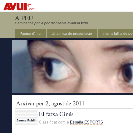
A PEU
Caminant a poc a poc s'observa millor la vida.
Pàgina d'inici
Una mica de presentació
Intents fallits de p
Arxivar per 2, agost de 2011
El fatxa Ginés
Jaume Pubill
Classificat com a
España
,
ESPORTS