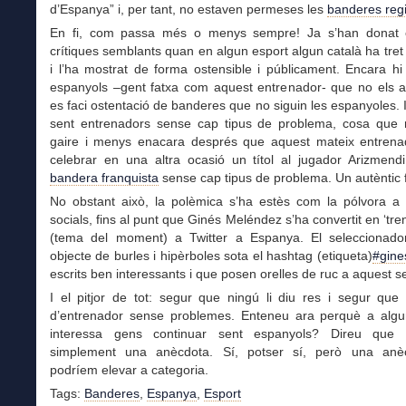
d’Espanya” i, per tant, no estaven permeses les
banderes reg
En fi, com passa més o menys sempre! Ja s’han donat 
crítiques semblants quan en algun esport algun català ha tret
i l’ha mostrat de forma ostensible i públicament. Encara h
espanyols –gent fatxa com aquest entrenador- que no els 
es faci ostentació de banderes que no siguin les espanyoles. 
sent entrenadors sense cap tipus de problema, cosa que 
gaire i menys enacara després que aquest mateix entrena
celebrar en una altra ocasió un títol al jugador Arizmen
bandera franquista
sense cap tipus de problema. Un autèntic f
No obstant això, la polèmica s’ha estès com la pólvora a 
socials, fins al punt que Ginés Meléndez s’ha convertit en ‘tren
(tema del moment) a Twitter a Espanya. El seleccionado
objecte de burles i hipèrboles sota el hashtag (etiqueta)
#gine
escrits ben interessants i que posen orelles de ruc a aquest s
I el pitjor de tot: segur que ningú li diu res i segur que
d’entrenador sense problemes. Enteneu ara perquè a alg
interessa gens continuar sent espanyols? Direu que 
simplement una anècdota. Sí, potser sí, però una anè
podríem elevar a categoria.
Tags:
Banderes
,
Espanya
,
Esport