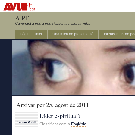
A PEU
Caminant a poc a poc s'observa millor la vida.
Pàgina d'inici
Una mica de presentació
Intents fallits de p
Arxivar per 25, agost de 2011
Líder espiritual?
Jaume Pubill
Classificat com a
Església