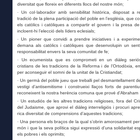
diversitat que floreix en diferents llocs del nostre món;
· Un col·laborador amb sensibilitat històrica, disposat a r
tradició de la plena participació del poble en l’església, que co
els catòlics i catòliques a compartir el govern i la presa de
incloent-hi l’elecció dels líders eclesials;
· Un pioner que convidi a prendre iniciatives i a experime
demana als catòlics i catòliques que desenvolupin un senti
responsabilitat envers la seva comunitat de fe;
· Un ecumenista que es comprometi en un diàleg serió
cristians de les tradicions de la Reforma i de l’Ortodòxia, e
per aconseguir el somni de la unitat de la Cristiandat;
· Un germà del poble jueu que treballi pel desmantellament d
vestigi d’antisemitisme i construeixi llaços forts de parentiu 
reconeixent la nostra herència comuna que prové d’Abraham 
· Un estudiós de les altres tradicions religioses, fora del Cri
del Judaisme, que aprovi el diàleg interreligiós i procuri apr
rica diversitat de comprensions d’aquestes tradicions;
· Una persona els braços de la qual s’obrin amorosament per
món i que la seva política sigui expressió d’una solidaritat e
els pobres i els oprimits;