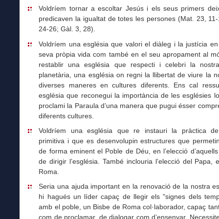
Voldríem tornar a escoltar Jesús i els seus primers dei
predicaven la igualtat de totes les persones (Mat. 23, 11-
24-26; Gàl. 3, 28).
Voldríem una església que valori el diàleg i la justícia en 
seva pròpia vida com també en el seu apropament al mó
restablir una església que respecti i celebri la nostra
planetària, una església on regni la llibertat de viure la n
diverses maneres en cultures diferents. Ens cal ressu
església que reconegui la importància de les esglésies l
proclami la Paraula d’una manera que pugui ésser compre
diferents cultures.
Voldríem una església que re instauri la pràctica de 
primitiva i que es desenvolupin estructures que permetin
de forma eminent el Poble de Déu, en l’elecció d’aquell
de dirigir l’església. També inclouria l’elecció del Papa, 
Roma.
Seria una ajuda important en la renovació de la nostra e
hi hagués un líder capaç de llegir els "signes dels tem
amb el poble, un Bisbe de Roma col·laborador, capaç tant
com de proclamar, de dialogar com d’ensenyar. Necessite