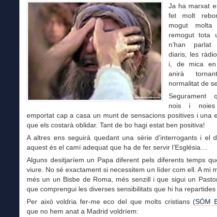
Ja ha marxat e
fet molt rebo
mogut molta
remogut tota u
n’han parlat
diaris, les ràdi
i, de mica en
anirà torn
normalitat de s
Segurament 
nois i noies
emportat cap a casa un munt de sensacions positives i una 
que els costarà oblidar. Tant de bo hagi estat ben positiva!
A altres ens seguirà quedant una sèrie d’interrogants i el 
aquest és el camí adequat que ha de fer servir l’Església…
Alguns desitjaríem un Papa diferent pels diferents temps q
viure. No sé exactament si necessitem un líder com ell. A mi 
més un un Bisbe de Roma, més senzill i que sigui un Pastor
que comprengui les diverses sensibilitats que hi ha repartides
Per això voldria fer-me eco del que molts cristians (
SÓM E
que no hem anat a Madrid voldríem: