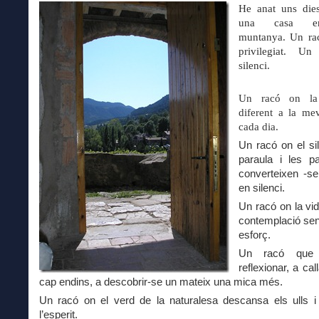
He anat uns die
una casa e
muntanya. Un ra
privilegiat. U
silenci.
Un racó on la
diferent a la me
cada dia.
Un racó on el si
paraula i les p
converteixen -se
en silenci.
Un racó on la vi
contemplació se
esforç.
Un racó que
reflexionar, a cal
cap endins, a descobrir-se un mateix una mica més.
Un racó on el verd de la naturalesa descansa els ulls 
l’esperit.