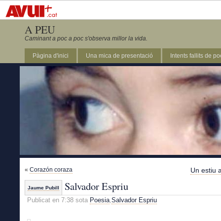
A PEU
Caminant a poc a poc s'observa millor la vida.
Pàgina d'inici
Una mica de presentació
Intents fallits de p
«
Corazón coraza
Un estiu 
Salvador Espriu
Jaume Pubill
Publicat en 7:38 sota
Poesia
,
Salvador Espriu