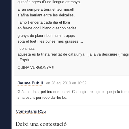
guisofis agres d´una llengua estranya.
arran sempre a terra el teu musell
s´afina barriant entre les deixalles.
l´amo t´encerta cada dia el llom
en fer-ne docil blanc d´escopinades.
grunys de plaer i ben humil t´ajups
sota el fuet i les burles mes grasses….
i continua.
aquesta es la trista realitat de catalunya, i ja la va descriure ( mag
l Espriu.
QUINA VERGONYA !!
Jaume Pubill
en 28 ag. 2010 en 10:52
Gràcies, laia, pel teu comentari. Cal llegir i rellegir el que ja fa te
s’ha escrit per recordar-ho bé.
Comentaris RSS
Deixi una contestació