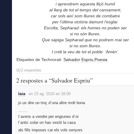
i aprendrem aquesta lliçó humil
al llarg de tot el temps del cansament,
car sols així som lliures de combatre
per l’última victòria damunt l’esglai.
Escolta, Sepharad: els homes no poden ser
si no són lliures.
Que sàpiga Sepharad que no podrem mai ser
si no som lliures.
I cridi la veu de tot el poble: ‘Amén’.
Etiquetes de Technorati:
Salvador Espriu
,
Poesia
2 respostes
2 respostes a “Salvador Espriu”
laia
en 23 ag. 2010 en 18:00
jo us dire un troç d´una altre molt bona
…….
t´avens a vendre per engrunes d´or
l´antic solar on has vestit la casa
als fills imposes car els vols senyors