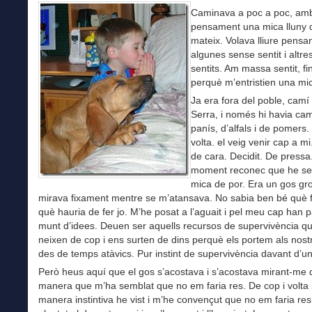
Caminava a poc a poc, amb
pensament una mica lluny 
mateix. Volava lliure pensa
algunes sense sentit i altr
sentits. Am massa sentit, fins
perquè m’entristien una mi
Ja era fora del poble, camí
Serra, i només hi havia ca
panís, d’alfals i de pomers. 
volta. el veig venir cap a m
de cara. Decidit. De pressa
moment reconec que he sen
mica de por. Era un gos gr
mirava fixament mentre se m’atansava. No sabia ben bé què far
què hauria de fer jo. M’he posat a l’aguait i pel meu cap han 
munt d’idees. Deuen ser aquells recursos de supervivència q
neixen de cop i ens surten de dins perquè els portem als nos
des de temps atàvics. Pur instint de supervivència davant d’un 
Però heus aquí que el gos s’acostava i s’acostava mirant-me 
manera que m’ha semblat que no em faria res. De cop i volta
manera instintiva he vist i m’he convençut que no em faria re