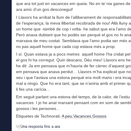
que ara tot just en vacances em queia. No en te´nia ganes de
ara amic d’un gos desconegut!
I Llavors ha arribat la llum de l’alliberament de responsabilitats
de l’esperança; la meva llibertat recobrada de nou! Allà lluny 
un home que -també de cop i volta- he sabut que era l’amo de
Però anava dubtant que ho podés ser perquè el gos no hi an
marxava de meu costat. Semblava que l’amo podia ser més av
no pas aquell home que cada cop estava més a prop.
I sí. Quan estava ja a pocs metres aquell home l’ha cridat pe
el gos hi ha corregut. Quin descans, Déu meu! Llavors ens hem
he dit: Ja em pensava que m’hauria de fer càrrec d’aquest g
em pensava que anava perdut… Llavors m’ha explicat que no
seu i que l’aviava una estona perquè era molt mans i era inca
mal a ningú. Que ho era tant, que se n’aniria amb el primer q
li fes una carícia…
Em seguit parlant una estona del temps, de la calor, de l’estiu 
vacances. I jo he anat marxant pensant com en som de sembl
gossos i les persones…
Etiquetes de Technorati:
A peu
,
Vacances
,
Gossos
Una resposta fins a ara