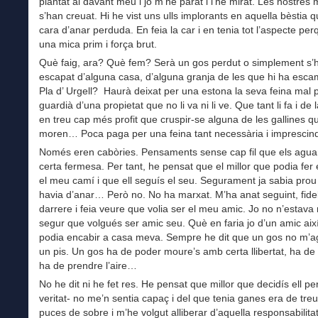
plantat al davant meu i jo m’he parat i l’he mirat. Les nostres
s’han creuat. Hi he vist uns ulls implorants en aquella bèstia q
cara d’anar perduda. En feia la car i en tenia tot l’aspecte pe
una mica prim i força brut.
Què faig, ara? Què fem? Serà un gos perdut o simplement s’
escapat d’alguna casa, d’alguna granja de les que hi ha esc
Pla d’ Urgell? Haurà deixat per una estona la seva feina mal
guardià d’una propietat que no li va ni li ve. Que tant li fa i de
en treu cap més profit que cruspir-se alguna de les gallines q
moren… Poca paga per una feina tant necessària i imprescin
Només eren cabòries. Pensaments sense cap fil que els agu
certa fermesa. Per tant, he pensat que el millor que podia fer 
el meu camí i que ell seguís el seu. Segurament ja sabia prou
havia d’anar… Però no. No ha marxat. M’ha anat seguint, fide
darrere i feia veure que volia ser el meu amic. Jo no n’estav
segur que volgués ser amic seu. Què en faria jo d’un amic així
podia encabir a casa meva. Sempre he dit que un gos no m’
un pis. Un gos ha de poder moure’s amb certa llibertat, ha de
ha de prendre l’aire…
No he dit ni he fet res. He pensat que millor que decidís ell pe
veritat- no me’n sentia capaç i del que tenia ganes era de tre
puces de sobre i m’he volgut alliberar d’aquella responsabilit