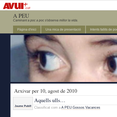
A PEU
Caminant a poc a poc s'observa millor la vida.
Pàgina d'inici
Una mica de presentació
Intents fallits de p
Arxivar per 10, agost de 2010
Aquells ulls…
Jaume Pubill
Classificat com a
A PEU
,
Gossos
,
Vacances