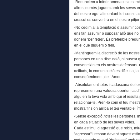
-Renunciem a inferir amenaces o sembr
altres, només juguem amb les seves em
del nostre ego, alimentant-lo i sense 
crescut es convertirà en el nostre pitjo
-No cedim a la temptació d’assumir cos
ens fan assumir o suposar allò que no
donem "per fetes". És preferible pregunta
en el que diguem o fem.
-Mantinguem la discreció de les nostre
persones en una discussió, ni buscar q
converteixin en els nostres defensors.
actituds, la comunicació es dificulta, l
conseqüentment, de l’Amor.
-Absolutament totes i cadascuna de le
representen una valuosa oportunitat 
algú en la teva vida amb qui et resulta p
relacionar-te. Pren-lo com el teu mestr
mostra fins on arriba el teu veritable lí
-Sense excepció, totes les persones, 
en cada situació de les seves vides.
Cada estímul d’agressió que rebis, mir
"agressor" i respon davant aquest es