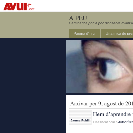
A PEU
Caminant a poc a poc s'observa millor l
Pàgina d'inici
Una mica de pre
Arxivar per 9, agost de 20
Hem d’aprendre u
Jaume Pubill
Classificat com a
Autocrític