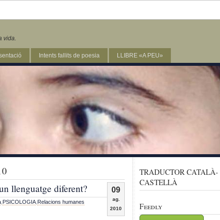
a vida.
sentació
Intents fallits de poesia
LLIBRE «A PEU»
10
TRADUCTOR CATALÀ-
CASTELLÀ
n llenguatge diferent?
09
ag.
a
,
PSICOLOGIA
,
Relacions humanes
Feedly
2010