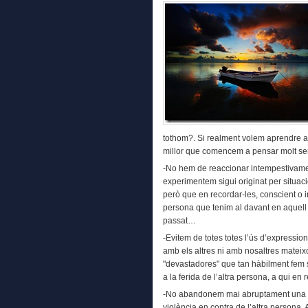
tothom?. Si realment volem aprendre a
millor que comencem a pensar molt se
-No hem de reaccionar intempestivament
experimentem sigui originat per situac
però que en recordar-les, conscient o i
persona que tenim al davant en aquell
passat…
-Evitem de totes totes l’ús d’expression
amb els altres ni amb nosaltres matei
"devastadores" que tan hàbilment fem s
a la ferida de l’altra persona, a qui en
-No abandonem mai abruptament una c
violència en contra de l’altra persona.