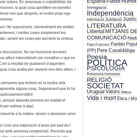
España
Futbol
Humor
ar culpes. En amenaçar o culpabilitzar als
Immigració
ocions, la qual cosa aprofitem en benefici
Independència
adonar-nos que després, el nostre propi ego
Justíc
Jubilació
r enemic.
Informació
LITERATURA
es i fer suposicions. Generalment els dubtes
MITJANS D
Llibertat
 entenem, i moltes coses simplement les
COMUNICACIÓ
Nada
r i aclarir les coses per així tenir la certesa
Partido Popu
Papa Francesc
Pere Casaldàliga
(PP)
s discussions. No cal involucrar terceres
Poesia
ue altres intercedeixin per nosaltres o que es
POLÍTICA
 Com a resultat de qualsevol d’aquestes
PSICOLOGIA
a qual cosa acaba per separar-nos dels altres, i
Relacions humanes
RELIGIÓ
s persones que trobem en la nostra vida
SOCIETAT
d’aprendre alguna cosa. Segurament que hi ha
Uruguai
Valors
Vellesa
articularment difícil
Vida i mort
Ètica i Mo
e, perquè aquesta persona en realitat et
mit per estimar a algú.
incloent-te a tu mateix- donen o demanen amor
a’l com una imploració d’amor per part de l’
tímul amb amorosa comprensió. Recorda que