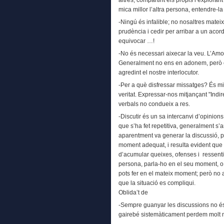
mica millor l’altra persona, entendre-la i
-Ningú és infalible; no nosaltres matei
prudència i cedir per arribar a un acor
equivocar …!
-No és necessari aixecar la veu. L’Amo
Generalment no ens en adonem, però 
agredint el nostre interlocutor.
-Per a què disfressar missatges? És mil
veritat. Expressar-nos mitjançant "Indir
verbals no condueix a res.
-Discutir és un sa intercanvi d’opinions
que s’ha fet repetitiva, generalment s’
aparentment va generar la discussió, p
moment adequat, i resulta evident que
d’acumular queixes, ofenses i ressentim
persona, parla-ho en el seu moment, o f
pots fer en el mateix moment; però no 
que la situació es compliqui.
Oblida’t de
-Sempre guanyar les discussions no és
gairebé sistemàticament perdem molt 