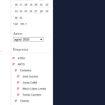
16
17
18
19
20
21
22
23
24
25
26
27
28
29
30
31
« jul.
set. »
Arxiu
Arxiu
Etiquetes
..
A PEU
ARTS
Ceràmica
José Gurvich
Josep Collell
Marco López Lomba
Tomás Cacheiro
Cinema