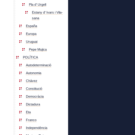
Pla d' Urgell
Estany d' Ivars i Vila-
sana
España
Europa
Uruguai
Pepe Mujica
POLÍTICA
Autodeterminació
Autonomia
Chávez
Constitució
Democràcia
Dictadura
Eta
Franco
Independència