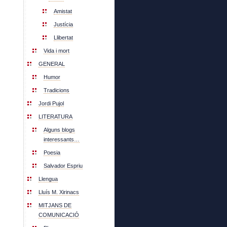
Amistat
Justícia
Llibertat
Vida i mort
GENERAL
Humor
Tradicions
Jordi Pujol
LITERATURA
Alguns blogs
interessants…
Poesia
Salvador Espriu
Llengua
Lluís M. Xirinacs
MITJANS DE
COMUNICACIÓ