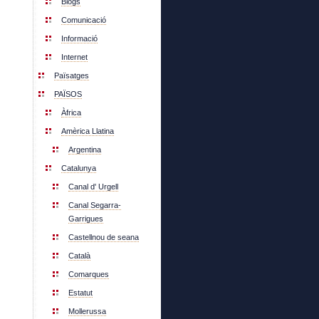
Blogs
Comunicació
Informació
Internet
Païsatges
PAÏSOS
Àfrica
Amèrica Llatina
Argentina
Catalunya
Canal d' Urgell
Canal Segarra-
Garrigues
Castellnou de seana
Català
Comarques
Estatut
Mollerussa