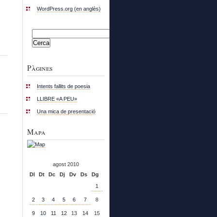
WordPress.org (en anglès)
Cerca:
Pàgines
Intents fallits de poesia
LLIBRE «A PEU»
Una mica de presentació
Mapa
agost 2010
Dl
Dt
Dc
Dj
Dv
Ds
Dg
1
2
3
4
5
6
7
8
9
10
11
12
13
14
15