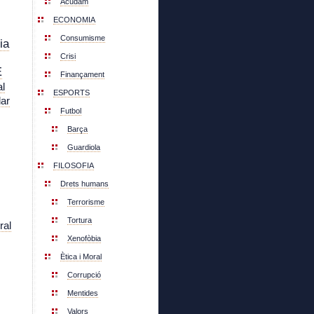
Acudam
ECONOMIA
Consumisme
ia
Crisi
E
Finançament
l
ESPORTS
lar
Futbol
Barça
Guardiola
FILOSOFIA
Drets humans
Terrorisme
Tortura
ral
Xenofòbia
Ètica i Moral
Corrupció
Mentides
Valors