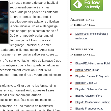
La nostra manera de parlar habitual
segurament que no és la més
adequada per a poder-nos entendre.
Emprem termes tècnics, freds i
Algunes eines
asèptics que més aviat ens dificulten
interessants...
la comunicació. No és el llenguatge
més adequat per a comunicar-se bé.
Diccionaris, enciclopèdies i
Què ens impedeix parlar amb el
traductors.
llenguatge de l’Amor, que és el
llenguatge universal que entén
Alguns blogs
 parlar amb el llenguatge de l’Amor serà
interessants...
riosament en renunciar a diverses coses …
. Potser el veritable motiu de la reacció que
Blog A PEU d'en Jaume Pubill
ions antigues que ja han quedat en el passat,
Blog d' Alfons Duran
nconscientment, estem anul.lant l’altra
 moment i que no té res a veure amb el nostre
Blog d'en Jaume P. Sayrach
Blog d'en Joan Gil
s ofensives. Millor que no les fem servir, ni
Blog d'en Salvador Cardús
xos, en cap moment. Amb aquestes frases
ervir, i que sabem que arriben
Blog de Antonio Piñero
 realitat fem mal, és a nosaltres mateixos…
Blog de Cristianisme i justícia
onversa; és una manera de manifestar
Blog de Francesc Abad
 Amb els monòlegs passa el mateix. En el fons,