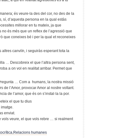
tac, a qui en realitat agredeixes és a tu
manera; és veure-la des del cor, no des de la
s, sí, d’aquesta persona en la qual estàs
essites millorar en tu mateix, ja que
ons no és més que un reflex de l’agressió que
rò que coneixes bé i per la qual et reconeixes
 altres canviïn, i seguiràs esperant tota la
lla … Descobreix el que l’altra persona sent,
roba a on vol en realitat arribar. Permet que
s. Pregunta … Com a humans, la nostra missió
rs de l’Amor, provocar Amor al nostre voltant.
ia de l’amor, que és on s’instal·la la por.
teix el que tu dius
a imatge.
as enviat.
ue vols veure, el que vols rebre … si realment
ocrítica
,
Relacions humanes