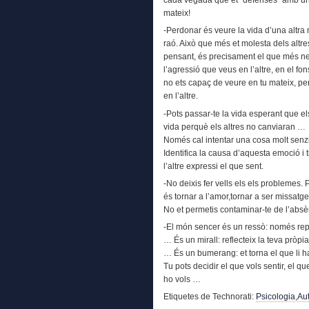
cada vegada que et "defenses" amb un a
mateix!
-Perdonar és veure la vida d’una altra 
raó. Això que més et molesta dels altre
pensant, és precisament el que més nec
l’agressió que veus en l’altre, en el f
no ets capaç de veure en tu mateix, pe
en l’altre.
-Pots passar-te la vida esperant que els
vida perquè els altres no canviaran …
Només cal intentar una cosa molt senzi
Identifica la causa d’aquesta emoció i t
l’altre expressi el que sent.
-No deixis fer vells els els probleme
és tornar a l’amor,tornar a ser missatge
No et permetis contaminar-te de l’absènc
-El món sencer és un ressò: només repe
… És un mirall: reflecteix la teva pròpi
… És un bumerang: et torna el que li h
Tu pots decidir el que vols sentir, el q
ho vols …
Etiquetes de Technorati:
Psicologia
,
Aut