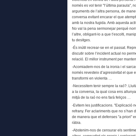
només es vol tenir "l’última paraula", n
arguments de l’altra persona, de maner
conversa evitant encarar el que atempta
amb la nostra fugida. Amb aquesta ac
No val la pena sermonejar perquè nom
l’altre, obligant-lo a que t’escolti, ma
tu desitges.
-És inútil recrear-se en el passat. Rep
discutir sobre l’incident actual no per
relació. El millor instrument per mante
-Acomiadem-nos de la ironia i el sarca
només revesteix d’agressivitat el que e
transformi en violenta …
-Necessitem tenir sempre la raó?. Lluitar
a la conversa, la qual cosa ens allunya 
mitjà de la raó no ens farà feliços …
-Evitem les justificacions. "Explicació
refrany. Fer aclariments que no s’han d
de manera que et defenses "a priori" en
ràbia.
-Abstenim-nos de censurar els sentimen
altres, compartint els propis i explora