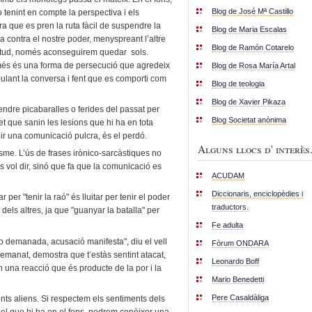
Blog de José Mª Castillo
o tenint en compte la perspectiva i els
a que es pren la ruta fàcil de suspendre la
Blog de Maria Escalas
 contra el nostre poder, menyspreant l’altre
Blog de Ramón Cotarelo
titud, només aconseguirem quedar sols.
és és una forma de persecució que agredeix
Blog de Rosa María Artal
nipulant la conversa i fent que es comporti com
Blog de teologia
Blog de Xavier Pikaza
rendre picabaralles o ferides del passat per
Blog Societat anònima
met que sanin les lesions que hi ha en tota
nir una comunicació pulcra, és el perdó.
Alguns llocs d' interès.
sme. L’ús de frases irònico-sarcàstiques no
s vol dir, sinó que fa que la comunicació es
ACUDAM
Diccionaris, enciclopèdies i
 per "tenir la raó" és lluitar per tenir el poder
traductors.
dels altres, ja que "guanyar la batalla" per
Fe adulta
 no demanada, acusació manifesta", diu el vell
Fòrum ONDARA
emanat, demostra que t’estàs sentint atacat,
Leonardo Boff
 una reacció que és producte de la por i la
Mario Benedetti
Pere Casaldàliga
ts aliens. Si respectem els sentiments dels
nt el que hi ha en el fons, podrem conèixer una