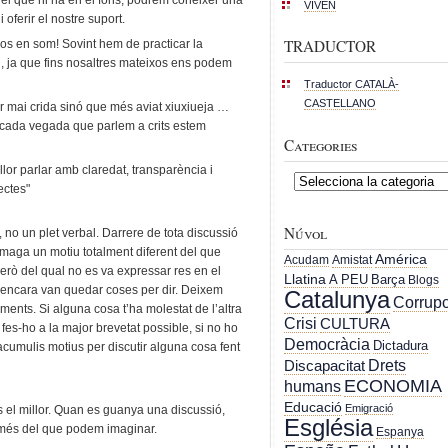
VIVEN
 oferir el nostre suport.
TRADUCTOR
xos en som! Sovint hem de practicar la
d, ja que fins nosaltres mateixos ens podem
Traductor CATALÀ-
CASTELLANO
r mai crida sinó que més aviat xiuxiueja …
cada vegada que parlem a crits estem
Categories
lor parlar amb claredat, transparència i
Categories
ectes"
Núvol
, no un plet verbal. Darrere de tota discussió
amaga un motiu totalment diferent del que
América
Acudam
Amistat
erò del qual no es va expressar res en el
Llatina
A PEU
Barça
Blogs
 encara van quedar coses per dir. Deixem
Catalunya
Corrupc
ents. Si alguna cosa t’ha molestat de l’altra
Crisi
CULTURA
es-ho a la major brevetat possible, si no ho
Democràcia
Dictadura
acumulis motius per discutir alguna cosa fent
Drets
Discapacitat
ECONOMIA
humans
Educació
Emigració
 el millor. Quan es guanya una discussió,
Església
més del que podem imaginar.
Espanya