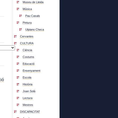
Museu de Lleida
Música
Pau Casals
Pintura
Ulpiano Checa
Cervantes
CULTURA
Ciència
Costums
Educació
Ensenyament
Escola
ió
Història
Joan Solà
Lectura
Mestres
DISCAPACITAT