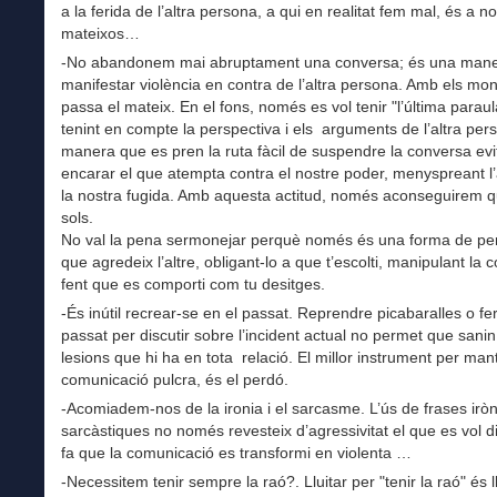
a la ferida de l’altra persona, a qui en realitat fem mal, és a n
mateixos…
-No abandonem mai abruptament una conversa; és una man
manifestar violència en contra de l’altra persona. Amb els mo
passa el mateix. En el fons, només es vol tenir "l’última paraul
tenint en compte la perspectiva i els arguments de l’altra per
manera que es pren la ruta fàcil de suspendre la conversa evi
encarar el que atempta contra el nostre poder, menyspreant l
la nostra fugida. Amb aquesta actitud, només aconseguirem 
sols.
No val la pena sermonejar perquè només és una forma de pe
que agredeix l’altre, obligant-lo a que t’escolti, manipulant la 
fent que es comporti com tu desitges.
-És inútil recrear-se en el passat. Reprendre picabaralles o fe
passat per discutir sobre l’incident actual no permet que sanin
lesions que hi ha en tota relació. El millor instrument per man
comunicació pulcra, és el perdó.
-Acomiadem-nos de la ironia i el sarcasme. L’ús de frases iròn
sarcàstiques no només revesteix d’agressivitat el que es vol di
fa que la comunicació es transformi en violenta …
-Necessitem tenir sempre la raó?. Lluitar per "tenir la raó" és l