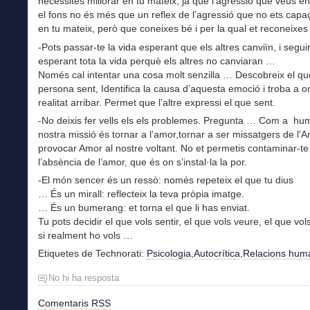
necessites millorar en tu mateix, ja que l’agressió que veus en 
el fons no és més que un reflex de l’agressió que no ets capa
en tu mateix, però que coneixes bé i per la qual et reconeixes e
-Pots passar-te la vida esperant que els altres canviïn, i segui
esperant tota la vida perquè els altres no canviaran …
Només cal intentar una cosa molt senzilla … Descobreix el que 
persona sent, Identifica la causa d’aquesta emoció i troba a o
realitat arribar. Permet que l’altre expressi el que sent.
-No deixis fer vells els els problemes. Pregunta … Com a hu
nostra missió és tornar a l’amor,tornar a ser missatgers de l’A
provocar Amor al nostre voltant. No et permetis contaminar-te
l’absència de l’amor, que és on s’instal·la la por.
-El món sencer és un ressò: només repeteix el que tu dius
… És un mirall: reflecteix la teva pròpia imatge.
… És un bumerang: et torna el que li has enviat.
Tu pots decidir el que vols sentir, el que vols veure, el que vo
si realment ho vols …
Etiquetes de Technorati:
Psicologia
,
Autocrítica
,
Relacions hum
No hi ha resposta
Comentaris RSS