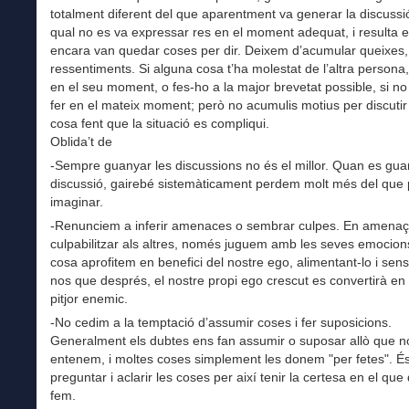
totalment diferent del que aparentment va generar la discussi
qual no es va expressar res en el moment adequat, i resulta 
encara van quedar coses per dir. Deixem d’acumular queixes,
ressentiments. Si alguna cosa t’ha molestat de l’altra persona
en el seu moment, o fes-ho a la major brevetat possible, si no
fer en el mateix moment; però no acumulis motius per discutir
cosa fent que la situació es compliqui.
Oblida’t de
-Sempre guanyar les discussions no és el millor. Quan es gu
discussió, gairebé sistemàticament perdem molt més del qu
imaginar.
-Renunciem a inferir amenaces o sembrar culpes. En amenaç
culpabilitzar als altres, només juguem amb les seves emocions
cosa aprofitem en benefici del nostre ego, alimentant-lo i sen
nos que després, el nostre propi ego crescut es convertirà en 
pitjor enemic.
-No cedim a la temptació d’assumir coses i fer suposicions.
Generalment els dubtes ens fan assumir o suposar allò que n
entenem, i moltes coses simplement les donem "per fetes". És
preguntar i aclarir les coses per així tenir la certesa en el qu
fem.