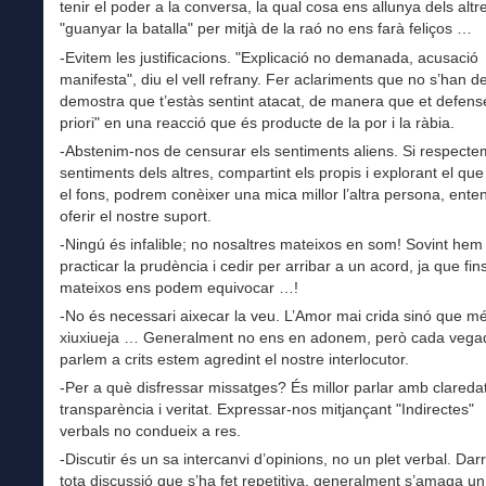
tenir el poder a la conversa, la qual cosa ens allunya dels altr
"guanyar la batalla" per mitjà de la raó no ens farà feliços …
-Evitem les justificacions. "Explicació no demanada, acusació
manifesta", diu el vell refrany. Fer aclariments que no s’han 
demostra que t’estàs sentint atacat, de manera que et defens
priori" en una reacció que és producte de la por i la ràbia.
-Abstenim-nos de censurar els sentiments aliens. Si respecte
sentiments dels altres, compartint els propis i explorant el que
el fons, podrem conèixer una mica millor l’altra persona, enten
oferir el nostre suport.
-Ningú és infalible; no nosaltres mateixos en som! Sovint hem
practicar la prudència i cedir per arribar a un acord, ja que fin
mateixos ens podem equivocar …!
-No és necessari aixecar la veu. L’Amor mai crida sinó que mé
xiuxiueja … Generalment no ens en adonem, però cada vega
parlem a crits estem agredint el nostre interlocutor.
-Per a què disfressar missatges? És millor parlar amb claredat
transparència i veritat. Expressar-nos mitjançant "Indirectes"
verbals no condueix a res.
-Discutir és un sa intercanvi d’opinions, no un plet verbal. Dar
tota discussió que s’ha fet repetitiva, generalment s’amaga un