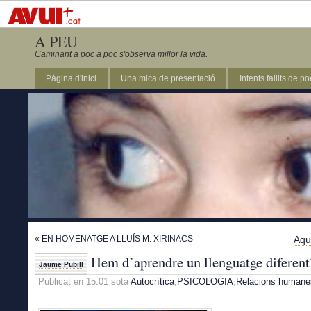
A PEU
Caminant a poc a poc s'observa millor la vida.
Pàgina d'inici
Una mica de presentació
Intents fallits de p
«
EN HOMENATGE A LLUÍS M. XIRINACS
Aqu
Hem d’aprendre un llenguatge diferent
Jaume Pubill
Publicat en 15:01 sota
Autocrítica
,
PSICOLOGIA
,
Relacions humane