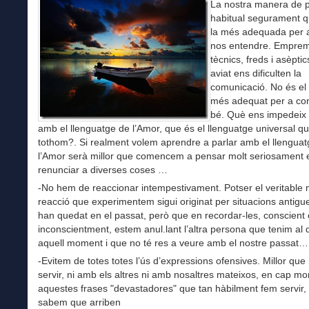
La nostra manera de p
habitual segurament q
la més adequada per 
nos entendre. Empre
tècnics, freds i asèpt
aviat ens dificulten la
comunicació. No és el
més adequat per a co
bé. Què ens impedeix 
amb el llenguatge de l’Amor, que és el llenguatge universal q
tothom?. Si realment volem aprendre a parlar amb el llengua
l’Amor serà millor que comencem a pensar molt seriosament 
renunciar a diverses coses …
-No hem de reaccionar intempestivament. Potser el veritable 
reacció que experimentem sigui originat per situacions antigu
han quedat en el passat, però que en recordar-les, conscient 
inconscientment, estem anul.lant l’altra persona que tenim al
aquell moment i que no té res a veure amb el nostre passat…
-Evitem de totes totes l’ús d’expressions ofensives. Millor que
servir, ni amb els altres ni amb nosaltres mateixos, en cap 
aquestes frases "devastadores" que tan hàbilment fem servir, 
sabem que arriben