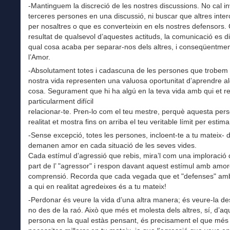
-Mantinguem la discreció de les nostres discussions. No cal in
terceres persones en una discussió, ni buscar que altres inter
per nosaltres o que es converteixin en els nostres defensors
resultat de qualsevol d’aquestes actituds, la comunicació es dif
qual cosa acaba per separar-nos dels altres, i conseqüentmen
l’Amor.
-Absolutament totes i cadascuna de les persones que trobem 
nostra vida representen una valuosa oportunitat d’aprendre a
cosa. Segurament que hi ha algú en la teva vida amb qui et re
particularment difícil
relacionar-te. Pren-lo com el teu mestre, perquè aquesta per
realitat et mostra fins on arriba el teu veritable límit per estima
-Sense excepció, totes les persones, incloent-te a tu mateix-
demanen amor en cada situació de les seves vides.
Cada estímul d’agressió que rebis, mira’l com una imploració
part de l’ "agressor" i respon davant aquest estímul amb amo
comprensió. Recorda que cada vegada que et "defenses" amb
a qui en realitat agredeixes és a tu mateix!
-Perdonar és veure la vida d’una altra manera; és veure-la des
no des de la raó. Això que més et molesta dels altres, sí, d’aq
persona en la qual estàs pensant, és precisament el que més