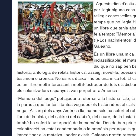
Aquests dies d’estiu 
per llegir alguna cosa
rellegir coses velles q
temps que no llegia.H
un llibre que tenia a
feia temps: "Memoria 
(I)-Los nacimientos" 
Galeano.
És un llibre una mica
inclassificable: el mat
diu que no sap ben bé
història, antologia de relats històrics, assaig, novel-la, poesia 
testimoni o crònica. No és res d’això i ho és una mica tot. El c
és un llibre molt interessant i molt il·lustrador de tots els disb
els colonitzadors espanyols van perpetrar a Amèrica .
"Memoria del fuego" pot ajudar a retornar a la història l’alè, la l
la paraula que tantes i tantes vegades els historiadors oficials 
negat. Al llarg dels anys Amèrica llatina no sols ha sofert el ro
l’or i de la plata, del salitre i del cautxú, del coure, de la fusta i 
també ha sofert la usurpació de la memòria. Des de bon princi
colonització ha estat condemnada a la amnèsia per aquells qu
impedit ser ella mateixa i poder existir. Galeano pretén retorna