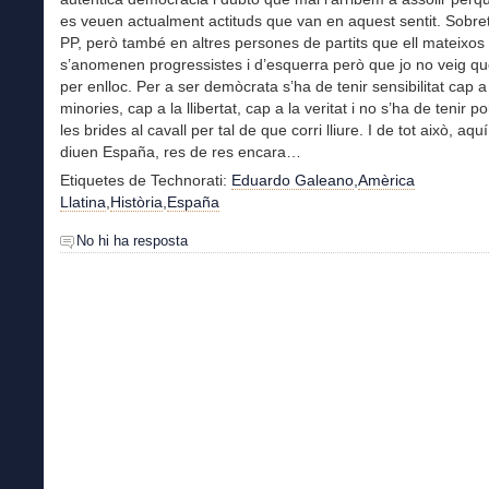
es veuen actualment actituds que van en aquest sentit. Sobret
PP, però també en altres persones de partits que ell mateixos
s’anomenen progressistes i d’esquerra però que jo no veig qu
per enlloc. Per a ser demòcrata s’ha de tenir sensibilitat cap a
minories, cap a la llibertat, cap a la veritat i no s’ha de tenir p
les brides al cavall per tal de que corri lliure. I de tot això, aqu
diuen España, res de res encara…
Etiquetes de Technorati:
Eduardo Galeano
,
Amèrica
Llatina
,
Història
,
España
No hi ha resposta