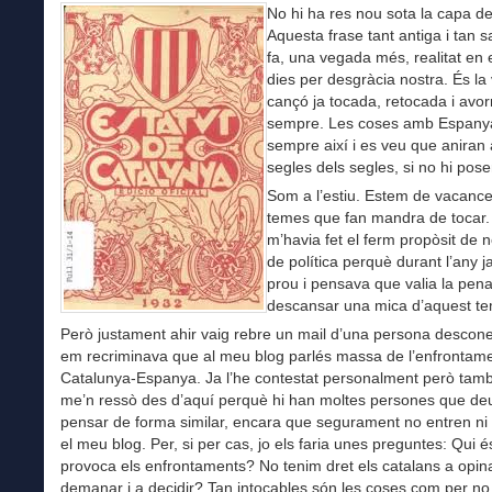
No hi ha res nou sota la capa del
Aquesta frase tant antiga i tan 
fa, una vegada més, realitat en 
dies per desgràcia nostra. És la 
cançó ja tocada, retocada i avor
sempre. Les coses amb Espany
sempre així i es veu que aniran 
segles dels segles, si no hi pos
Som a l’estiu. Estem de vacance
temes que fan mandra de tocar. 
m’havia fet el ferm propòsit de n
de política perquè durant l’any j
prou i pensava que valia la pen
descansar una mica d’aquest t
Però justament ahir vaig rebre un mail d’una persona desco
em recriminava que al meu blog parlés massa de l’enfrontam
Catalunya-Espanya. Ja l’he contestat personalment però també
me’n ressò des d’aquí perquè hi han moltes persones que de
pensar de forma similar, encara que segurament no entren ni 
el meu blog. Per, si per cas, jo els faria unes preguntes: Qui é
provoca els enfrontaments? No tenim dret els catalans a opina
demanar i a decidir? Tan intocables són les coses com per no