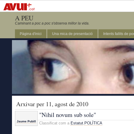
A PEU
Caminant a poc a poc s'observa millor la vida.
Pàgina d'inici
Una mica de presentació
Intents fallits de p
Arxivar per 11, agost de 2010
"Nihil novum sub sole"
Jaume Pubill
Classificat com a
Estatut
,
POLÍTICA