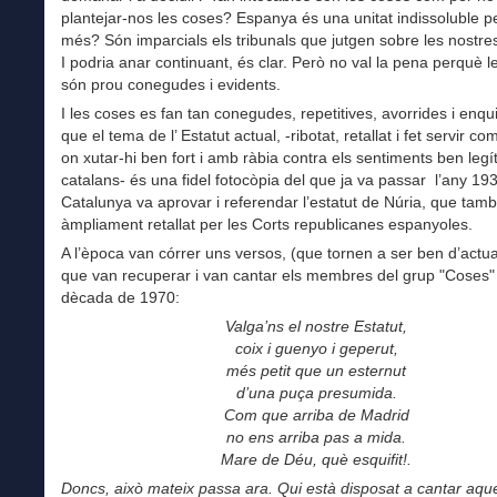
plantejar-nos les coses? Espanya és una unitat indissoluble 
més? Són imparcials els tribunals que jutgen sobre les nostr
I podria anar continuant, és clar. Però no val la pena perquè 
són prou conegudes i evidents.
I les coses es fan tan conegudes, repetitives, avorrides i enqu
que el tema de l’ Estatut actual, -ribotat, retallat i fet servir com
on xutar-hi ben fort i amb ràbia contra els sentiments ben legí
catalans- és una fidel fotocòpia del que ja va passar l’any 19
Catalunya va aprovar i referendar l’estatut de Núria, que tam
àmpliament retallat per les Corts republicanes espanyoles.
A l’època van córrer uns versos, (que tornen a ser ben d’actual
que van recuperar i van cantar els membres del grup "Coses" 
dècada de 1970:
Valga’ns el nostre Estatut,
coix i guenyo i geperut,
més petit que un esternut
d’una puça presumida.
Com que arriba de Madrid
no ens arriba pas a mida.
Mare de Déu, què esquifit!.
Doncs, això mateix passa ara. Qui està disposat a cantar aqu