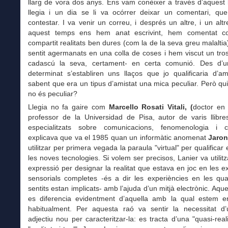
llarg de vora dos anys. Ens vam conèixer a través d’aquest b
llegia i un dia se li va ocórrer deixar un comentari, que 
contestar. I va venir un correu, i després un altre, i un al
aquest temps ens hem anat escrivint, hem comentat c
compartit realitats ben dures (com la de la seva greu malalti
sentit agermanats en una colla de coses i hem viscut un tro
cadascú la seva, certament- en certa comunió. Des d’
determinat s’establiren uns llaços que jo qualificaria d’ami
sabent que era un tipus d’amistat una mica peculiar. Però qu
no és peculiar?
Llegia no fa gaire com
Marcello Rosati Vitali, (
doctor en 
professor de la Universidad de Pisa, autor de varis llibres
especialitzats sobre comunicacions, fenomenologia i co
explicava que va el 1985 quan un informàtic anomenat
Jaron
utilitzar per primera vegada la paraula "virtual" per qualificar
les noves tecnologies. Si volem ser precisos, Lanier va utilit
expressió per designar la realitat que estava en joc en les e
sensorials completes -és a dir les experiències en les qua
sentits estan implicats- amb l’ajuda d’un mitjà electrònic. Aque
es diferencia evidentment d’aquella amb la qual estem e
habitualment. Per aquesta raó va sentir la necessitat d’ut
adjectiu nou per caracteritzar-la: es tracta d’una "quasi-reali