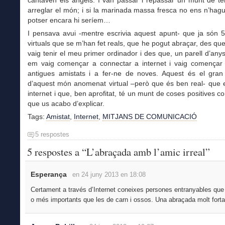
cantaven els àngels. I van passar i repassar un munt de te
arreglar el món; i si la marinada massa fresca no ens n’hagu
potser encara hi seríem…
I pensava avui -mentre escrivia aquest apunt- que ja són 5
virtuals que se m’han fet reals, que he pogut abraçar, des que
vaig tenir el meu primer ordinador i des que, un parell d’any
em vaig començar a connectar a internet i vaig començar 
antigues amistats i a fer-ne de noves. Aquest és el gran
d’aquest món anomenat virtual –però que és ben real- que e
internet i que, ben aprofitat, té un munt de coses positives 
que us acabo d’explicar.
Tags:
Amistat
,
Internet
,
MITJANS DE COMUNICACIÓ
5 respostes
5 respostes a “L’abraçada amb l’amic irreal”
Esperança
en 24 juny 2013 en 18:08
Certament a través d’Internet coneixes persones entranyables que
o més importants que les de carn i ossos. Una abraçada molt forta