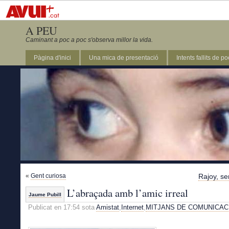
A PEU
Caminant a poc a poc s'observa millor la vida.
Pàgina d'inici
Una mica de presentació
Intents fallits de p
«
Gent curiosa
Rajoy, se
L’abraçada amb l’amic irreal
Jaume Pubill
Publicat en 17:54 sota
Amistat
,
Internet
,
MITJANS DE COMUNICAC