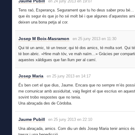
Jaume Pubill
en 24 juny 2013 en 19:07
Tens raó, Esperança. Segurament que tu ho deus saber prou bé… 
que és segur és que jo ho sé molt bé i que algunes d’aquestes am
deixen una bona petja al cor.
Josep M Boix-Masramon
en 25 juny 2013 en 11:30
Qui té un amic, té un tresor; qui té dos amics, té molta sort. Qui t
té bon abric. «Hine mah tóv, ve mah naïm…» Gràcies per comparti
aquestes xàldigues que fan llum per al camí.
Josep Maria
en 25 juny 2013 en 14:17
És ben cert el que dius, Jaume. Encara que no sempre m’és possi
me comunicar amb assiduïtat, vaig llegint el que escrius en aquest 
sovint trobo respostes que no tenia.
Una abraçada des de Córdoba.
Jaume Pubill
en 25 juny 2013 en 22:10
Una abraçada, amics. Com diu un dels Josep Maria tenir amics és
tresor i una benedicció.