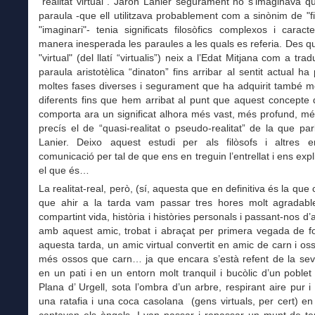
"realitat virtual". Jaron Lanier segurament no s’imaginava 
paraula -que ell utilitzava probablement com a sinònim de "fic
"imaginari"- tenia significats filosòfics complexos i caract
manera inesperada les paraules a les quals es referia. Des q
"virtual" (del llatí “virtualis”) neix a l’Edat Mitjana com a tra
paraula aristotèlica “dinaton” fins arribar al sentit actual ha
moltes fases diverses i segurament que ha adquirit també mo
diferents fins que hem arribat al punt que aquest concepte d
comporta ara un significat alhora més vast, més profund, mé
precís el de “quasi-realitat o pseudo-realitat” de la que pa
Lanier. Deixo aquest estudi per als filòsofs i altres 
comunicació per tal de que ens en treguin l’entrellat i ens expl
el que és…
La realitat-real, però, (sí, aquesta que en definitiva és la que
que ahir a la tarda vam passar tres hores molt agradable
compartint vida, història i històries personals i passant-nos d’
amb aquest amic, trobat i abraçat per primera vegada de fo
aquesta tarda, un amic virtual convertit en amic de carn i oss
més ossos que carn… ja que encara s’està refent de la seva
en un pati i en un entorn molt tranquil i bucòlic d’un poblet 
Plana d’ Urgell, sota l’ombra d’un arbre, respirant aire pur i
una ratafia i una coca casolana (gens virtuals, per cert) en