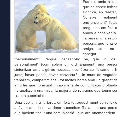
Puc dir amic a un
que no conec físic
significa, en realita
Coneixem realmen
ens envolten? Tote
preguntes em feia a
anava a conèixer, a
i a passar una esto
persona que jo ja c
amiga, tot i no 
conegut e
“personalment”. Perquè, pensant-ho bé, què vol dir 
personalment” (com solem dir ordinàriament) una pers
sintonitzar amb algú és necessari conèixer-se físicament, 
junts, haver parlat, haver conviscut?. Un munt de vegades
treballem, compartim fins i tot moltes hores amb un grapat 
amb les que no establim cap mena de comunicació profunda. 
ho analitzem una mica, la majoria de relacions que tenim só
tirant a superficials.
Deia que ahir a la tarda em feia tot aquest munt de reflex
anàvem amb la meva dona a conèixer físicament una pers
que havíem tingut una comunicació –que ara anomenaríem “vi