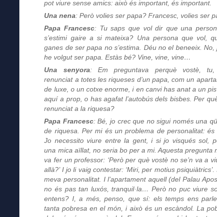
pot viure sense amics: això és important, és important.
Una nena
: Però volies ser papa? Francesc, volies ser 
Papa Francesc
: Tu saps que vol dir que una perso
s’estimi gaire a si mateixa? Una persona que vol, q
ganes de ser papa no s’estima. Déu no el beneeix. No, 
he volgut ser papa. Estàs bé? Vine, vine, vine…
Una senyora
: Em preguntava perquè vostè, tu,
renunciat a totes les riqueses d’un papa, com un apart
de luxe, o un cotxe enorme, i en canvi has anat a un pis 
aquí a prop, o has agafat l’autobús dels bisbes. Per qu
renunciat a la riquesa?
Papa Francesc
: Bé, jo crec que no sigui només una qü
de riquesa. Per mi és un problema de personalitat: és 
Jo necessito viure entre la gent, i si jo visqués sol, p
una mica aïllat, no seria bo per a mi. Aquesta pregunta 
va fer un professor: ‘Però per què vostè no se’n va a vi
allà?’ I jo li vaig contestar: ‘Miri, per motius psiquiàtrics’.
meva personalitat. I l’apartament aquell (del Palau Apost
no és pas tan luxós, tranquil·la… Però no puc viure so
entens? I, a més, penso, que sí: els temps ens parl
tanta pobresa en el món, i això és un escàndol. La po