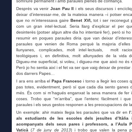
somriure permanent i amb paraules plenes de confiança.
Després va venir
Joan Pau II
i els seus discursos i encícli
deixar d’interessar-me, de la mateixa manera –i potser enc
que no m’interessava gaire
Benet XVI,
tot i ser reconegut 
com un gran intel·lectual. Seria llarg d’explicar el per q
desinterès (potser algun altre dia ho intentaré fer), però si h
resumir en poques paraules diria que van deixar d’interes
paraules que venien de Roma perquè la majoria d’elles 
llunyanes, complicades, molt intel·lectuals, molt racio
teològiques i, en definitiva, molt allunyades de la vida d
Digueu-me superficial, si voleu, i digueu-me que això no és 
Però jo ho sentia així i el fet va ser que vaig deixar de prestar
dos darrers Papes…
I ara ens arriba el
Papa Francesc
i torno a llegir les coses 
pas totes, evidentment, però sí que cada dia sento ganes d
més. És com si m’hagués enganxat la seva manera de fer i 
coses. Trobo que “m’arriba”, que l’entenc fàcilment i que
paraules i els seus gestos responen a les preocupacions de la
Un exemple: ahir mateix llegia les paraules que va dir en
l
als estudiants de les escoles dels jesuïtes d’Itàlia 
acompanyats dels seus pares i professors, a l’Aula P
Vaticà
(
7 de juny de 2013
) i trobo que valen la pena 