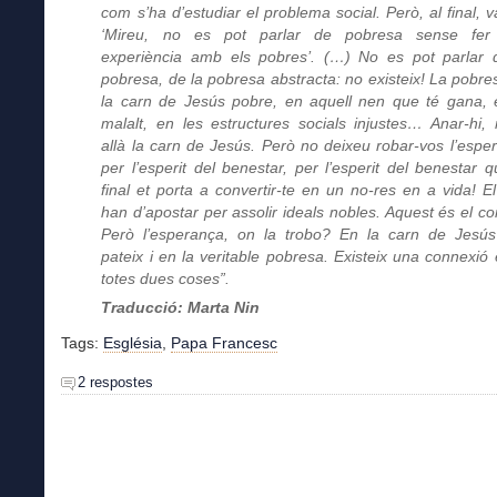
com s’ha d’estudiar el problema social. Però, al final, va
‘Mireu, no es pot parlar de pobresa sense fer
experiència amb els pobres’. (…) No es pot parlar 
pobresa, de la pobresa abstracta: no existeix! La pobre
la carn de Jesús pobre, en aquell nen que té gana, 
malalt, en les estructures socials injustes… Anar-hi, 
allà la carn de Jesús. Però no deixeu robar-vos l’espe
per l’esperit del benestar, per l’esperit del benestar q
final et porta a convertir-te en un no-res en a vida! El
han d’apostar per assolir ideals nobles. Aquest és el con
Però l’esperança, on la trobo? En la carn de Jesú
pateix i en la veritable pobresa. Existeix una connexió 
totes dues coses”.
Traducció: Marta Nin
Tags:
Església
,
Papa Francesc
2 respostes