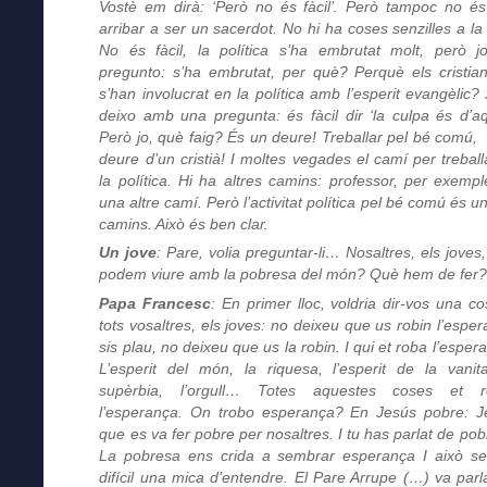
Vostè em dirà: ‘Però no és fàcil’. Però tampoc no és 
arribar a ser un sacerdot. No hi ha coses senzilles a la 
No és fàcil, la política s’ha embrutat molt, però 
pregunto: s’ha embrutat, per què? Perquè els cristia
s’han involucrat en la política amb l’esperit evangèlic? 
deixo amb una pregunta: és fàcil dir ‘la culpa és d’aqu
Però jo, què faig? És un deure! Treballar pel bé comú, 
deure d’un cristià! I moltes vegades el camí per treball
la política. Hi ha altres camins: professor, per exempl
una altre camí. Però l’activitat política pel bé comú és u
camins. Això és ben clar.
Un jove
: Pare, volia preguntar-li… Nosaltres, els joves
podem viure amb la pobresa del món? Què hem de fer
Papa Francesc
: En primer lloc, voldria dir-vos una co
tots vosaltres, els joves: no deixeu que us robin l’esper
sis plau, no deixeu que us la robin. I qui et roba l’esper
L’esperit del món, la riquesa, l’esperit de la vanita
supèrbia, l’orgull… Totes aquestes coses et r
l’esperança. On trobo esperança? En Jesús pobre: J
que es va fer pobre per nosaltres. I tu has parlat de pob
La pobresa ens crida a sembrar esperança I això s
difícil una mica d’entendre. El Pare Arrupe (…) va parl