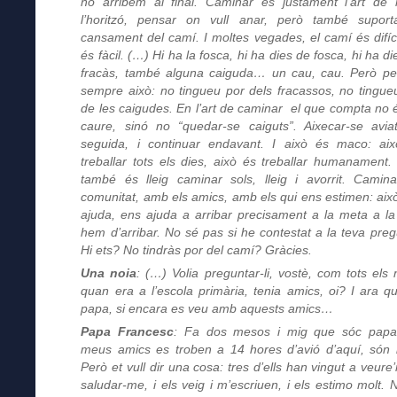
no arribem al final. Caminar és justament l’art de 
l’horitzó, pensar on vull anar, però també suport
cansament del camí. I moltes vegades, el camí és difíci
és fàcil. (…) Hi ha la fosca, hi ha dies de fosca, hi ha d
fracàs, també alguna caiguda… un cau, cau. Però p
sempre això: no tingueu por dels fracassos, no tingue
de les caigudes. En l’art de caminar el que compta no 
caure, sinó no “quedar-se caiguts”. Aixecar-se avia
seguida, i continuar endavant. I això és maco: ai
treballar tots els dies, això és treballar humanament.
també és lleig caminar sols, lleig i avorrit. Camin
comunitat, amb els amics, amb els qui ens estimen: aix
ajuda, ens ajuda a arribar precisament a la meta a la
hem d’arribar. No sé pas si he contestat a la teva preg
Hi ets? No tindràs por del camí? Gràcies.
Una noia
: (…) Volia preguntar-li, vostè, com tots els 
quan era a l’escola primària, tenia amics, oi? I ara q
papa, si encara es veu amb aquests amics…
Papa Francesc
: Fa dos mesos i mig que sóc papa
meus amics es troben a 14 hores d’avió d’aquí, són l
Però et vull dir una cosa: tres d’ells han vingut a veure’
saludar-me, i els veig i m’escriuen, i els estimo molt. 