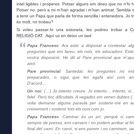
intel·ligibles i properes. Potser alguns em direu que no n’hi h
Potser no, però a mi m’han agradat i m’han animat. Sembla 
a tenir un Papa que parla de forma senzilla i entenedora. Jo t
és molt, no trobeu?
Si voleu passar-hi una estoneta, les podreu trobar a
C
RELIGIÓ.CAT
. Aquí us en deixo un tast:
Papa Francesc
: Ara estic a disposat a contestar al
preguntes que em fareu: els nois, els educadors. Estic
vostra disposició. He dit al Pare provincial que m’aju
això.
Pare provincial
: Santedat, les preguntes no est
preparades, o sigui que les agafa així com arr
D’acord…
Un noi
: (…) Jo intento creure. Jo intento… intento, sí
fidel. Però tinc dificultats. A vegades em venen dubtes (
volia demanar alguna paraula per sostenir-me en a
creixement i sostenir tots els nois com jo.
Papa Francesc
: Caminar és un art, perquè si ca
sempre de pressa, ens cansem i no podem arribar al fina
final del camí. En canvi, si ens parem i no caminem, t