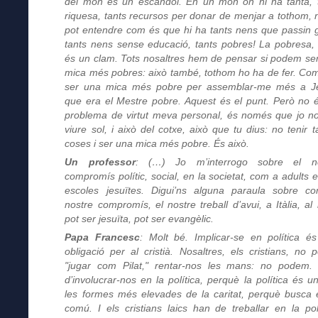
del món és un escàndol. En un món on hi ha tanta, 
riquesa, tants recursos per donar de menjar a tothom, 
pot entendre com és que hi ha tants nens que passin 
tants nens sense educació, tants pobres! La pobresa, 
és un clam. Tots nosaltres hem de pensar si podem se
mica més pobres: això també, tothom ho ha de fer. Co
ser una mica més pobre per assemblar-me més a J
que era el Mestre pobre. Aquest és el punt. Però no 
problema de virtut meva personal, és només que jo n
viure sol, i això del cotxe, això que tu dius: no tenir t
coses i ser una mica més pobre. És això.
Un professor
: (…) Jo m’interrogo sobre el no
compromís polític, social, en la societat, com a adults e
escoles jesuïtes. Digui’ns alguna paraula sobre c
nostre compromís, el nostre treball d’avui, a Itàlia, al
pot ser jesuïta, pot ser evangèlic.
Papa Francesc
: Molt bé. Implicar-se en política é
obligació per al cristià. Nosaltres, els cristians, no 
"jugar com Pilat," rentar-nos les mans: no podem
d’involucrar-nos en la política, perquè la política és u
les formes més elevades de la caritat, perquè busca 
comú. I els cristians laics han de treballar en la polí