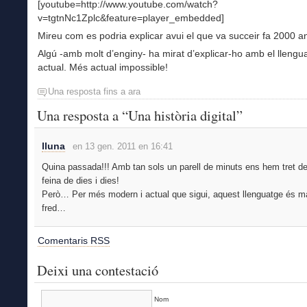
[youtube=http://www.youtube.com/watch?
v=tgtnNc1Zplc&feature=player_embedded]
Mireu com es podria explicar avui el que va succeir fa 2000 a
Algú -amb molt d’enginy- ha mirat d’explicar-ho amb el llengu
actual. Més actual impossible!
Una resposta fins a ara
Una resposta a “Una història digital”
lluna
en 13 gen. 2011 en 16:41
Quina passada!!! Amb tan sols un parell de minuts ens hem tret de
feina de dies i dies!
Però… Per més modern i actual que sigui, aquest llenguatge és 
fred…
Comentaris RSS
Deixi una contestació
Nom