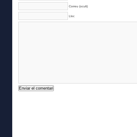
Correu (ocult)
Lloc