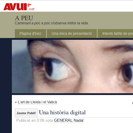
A PEU
Caminant a poc a poc s'observa millor la vida.
Pàgina d'inici
Una mica de presentació
Intents fallits de p
«
L’art de Lleida i el Vaticà
Una història digital
Jaume Pubill
Publicat en 0:09 sota
GENERAL
,
Nadal