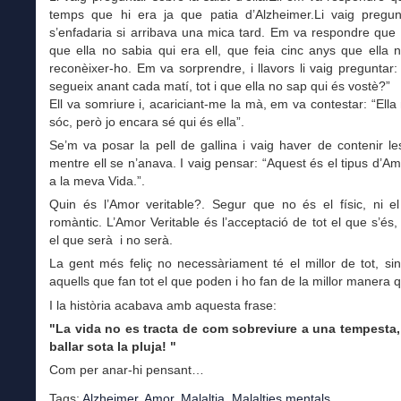
temps que hi era ja que patia d’Alzheimer.Li vaig pregunt
s’enfadaria si arribava una mica tard. Em va respondre que
que ella no sabia qui era ell, que feia cinc anys que ella 
reconèixer-ho. Em va sorprendre, i llavors li vaig preguntar: 
segueix anant cada matí, tot i que ella no sap qui és vostè?”
Ell va somriure i, acariciant-me la mà, em va contestar: “Ella
sóc, però jo encara sé qui és ella”.
Se’m va posar la pell de gallina i vaig haver de contenir le
mentre ell se n’anava. I vaig pensar: “Aquest és el tipus d’Am
a la meva Vida.”.
Quin és l’Amor veritable?. Segur que no és el físic, ni e
romàntic. L’Amor Veritable és l’acceptació de tot el que s’és, 
el que serà i no serà.
La gent més feliç no necessàriament té el millor de tot, s
aquells que fan tot el que poden i ho fan de la millor manera
I la història acabava amb aquesta frase:
"La vida no es tracta de com sobreviure a una tempesta
ballar sota la pluja! "
Com per anar-hi pensant…
Tags:
Alzheimer
,
Amor
,
Malaltia
,
Malalties mentals