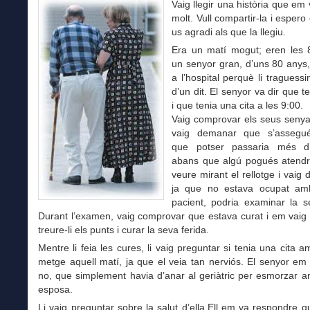
Vaig llegir una història que em
molt. Vull compartir-la i esper
us agradi als que la llegiu.
Era un matí mogut; eren les 
un senyor gran, d’uns 80 anys,
a l’hospital perquè li traguessi
d’un dit. El senyor va dir que t
i que tenia una cita a les 9:00.
Vaig comprovar els seus senyals 
vaig demanar que s’assegué
que potser passaria més d
abans que algú pogués atendre
veure mirant el rellotge i vaig 
ja que no estava ocupat am
pacient, podria examinar la s
Durant l’examen, vaig comprovar que estava curat i em vaig
treure-li els punts i curar la seva ferida.
Mentre li feia les cures, li vaig preguntar si tenia una cita a
metge aquell matí, ja que el veia tan nerviós. El senyor em
no, que simplement havia d’anar al geriàtric per esmorzar 
esposa.
Li vaig preguntar sobre la salut d’ella.Ell em va respondre qu