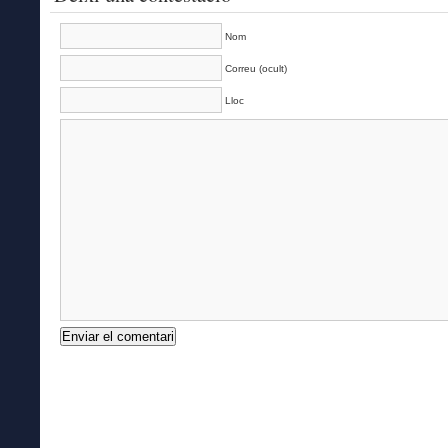
Nom
Correu (ocult)
Lloc