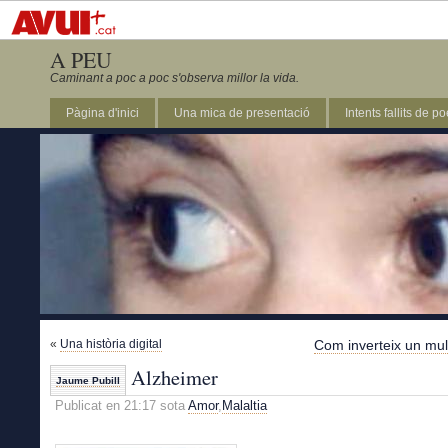
A PEU
Caminant a poc a poc s'observa millor la vida.
Pàgina d'inici
Una mica de presentació
Intents fallits de p
«
Una història digital
Com inverteix un mult
Alzheimer
Jaume Pubill
Publicat en 21:17 sota
Amor
,
Malaltia