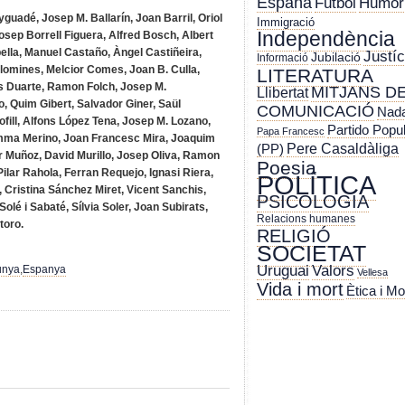
España
Futbol
Humor
guadé, Josep M. Ballarín, Joan Barril, Oriol
Immigració
Independència
osep Borrell Figuera, Alfred Bosch, Albert
ella, Manuel Castaño, Àngel Castiñeira,
Justíc
Jubilació
Informació
lomines, Melcior Comes, Joan B. Culla,
LITERATURA
s Duarte, Ramon Folch, Josep M.
MITJANS D
Llibertat
o, Quim Gibert, Salvador Giner, Saül
COMUNICACIÓ
Nada
ofill, Alfons López Tena, Josep M. Lozano,
Partido Popu
Papa Francesc
Imma Merino, Joan Francesc Mira, Joaquim
Pere Casaldàliga
(PP)
 Muñoz, David Murillo, Josep Oliva, Ramon
Poesia
ilar Rahola, Ferran Requejo, Ignasi Riera,
POLÍTICA
 Cristina Sánchez Miret, Vicent Sanchis,
PSICOLOGIA
Solé i Sabaté, Sílvia Soler, Joan Subirats,
Relacions humanes
atoro.
RELIGIÓ
SOCIETAT
Uruguai
Valors
unya
,
Espanya
Vellesa
Vida i mort
Ètica i Mo