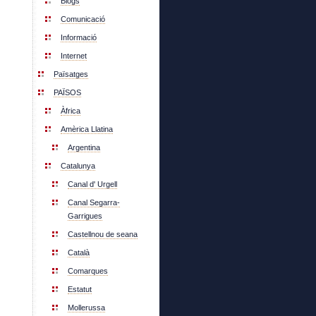
Blogs
Comunicació
Informació
Internet
Païsatges
PAÏSOS
Àfrica
Amèrica Llatina
Argentina
Catalunya
Canal d' Urgell
Canal Segarra-
Garrigues
Castellnou de seana
Català
Comarques
Estatut
Mollerussa