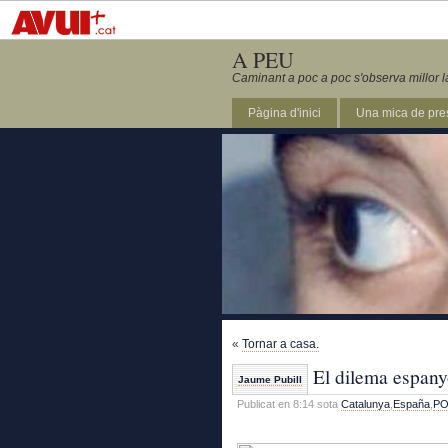
A PEU
Caminant a poc a poc s'observa millor l
Pàgina d'inici
Una mica de pre
«
Tornar a casa.
El dilema espany
Jaume Pubill
Publicat en 8:14 sota
Catalunya
,
España
,
PO