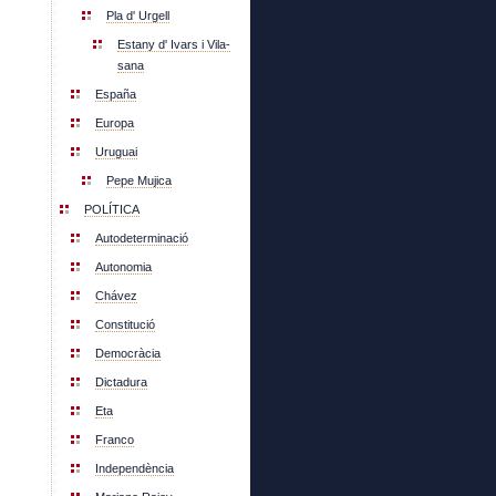
Pla d' Urgell
Estany d' Ivars i Vila-
sana
España
Europa
Uruguai
Pepe Mujica
POLÍTICA
Autodeterminació
Autonomia
Chávez
Constitució
Democràcia
Dictadura
Eta
Franco
Independència