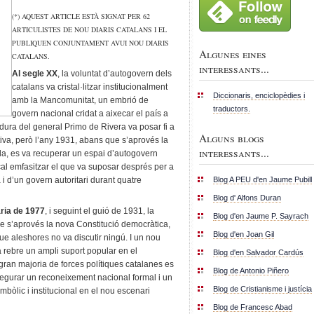
(*) AQUEST ARTICLE ESTÀ SIGNAT PER 62
ARTICULISTES DE NOU DIARIS CATALANS I EL
PUBLIQUEN CONJUNTAMENT AVUI NOU DIARIS
Algunes eines
CATALANS.
interessants...
Al segle XX
, la voluntat d’autogovern dels
catalans va cristal·litzar institucionalment
Diccionaris, enciclopèdies i
amb la Mancomunitat, un embrió de
traductors.
govern nacional cridat a aixecar el país a
tadura del general Primo de Rivera va posar fi a
Alguns blogs
ctiva, però l’any 1931, abans que s’aprovés la
interessants...
la, es va recuperar un espai d’autogovern
 cal emfasitzar el que va suposar després per a
Blog A PEU d'en Jaume Pubill
i d’un govern autoritari durant quatre
Blog d' Alfons Duran
ària de 1977
, i seguint el guió de 1931, la
Blog d'en Jaume P. Sayrach
ue s’aprovés la nova Constitució democràtica,
Blog d'en Joan Gil
ue aleshores no va discutir ningú. I un nou
a rebre un ampli suport popular en el
Blog d'en Salvador Cardús
ran majoria de forces polítiques catalanes es
Blog de Antonio Piñero
segurar un reconeixement nacional formal i un
Blog de Cristianisme i justícia
mbòlic i institucional en el nou escenari
Blog de Francesc Abad