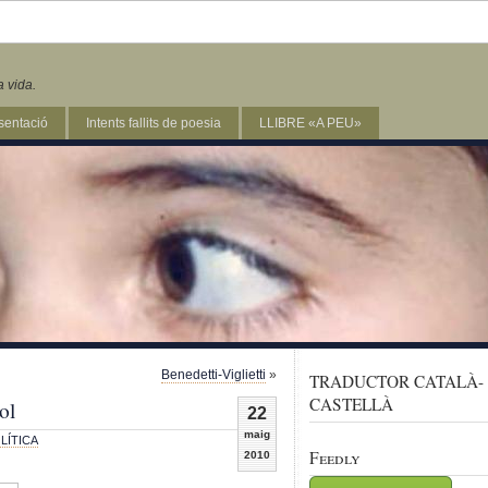
a vida.
sentació
Intents fallits de poesia
LLIBRE «A PEU»
Benedetti-Viglietti
»
TRADUCTOR CATALÀ-
CASTELLÀ
ol
22
maig
LÍTICA
Feedly
2010