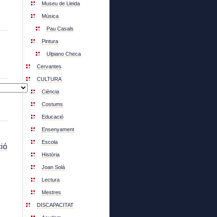
Museu de Lleida
Música
Pau Casals
Pintura
Ulpiano Checa
Cervantes
CULTURA
Ciència
Costums
Educació
Ensenyament
Escola
ió
Història
Joan Solà
Lectura
Mestres
DISCAPACITAT