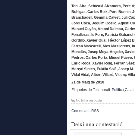
Toni Aira, Sebastià Alzamora, Pere Ay
Bohigas, Carles Boix, Pere Bonnin, J
Branchadell, Gemma Calvet, Juli Cap
Jordi Coca, Joquim Coello, Agustí Co
Manuel Cuyàs, Antoni Dalmau, Carle
Fonalleras, Iu Forn, Patrícia Gabanch
Gordillo, Xavier Gual, Hèctor López B
Ferran Mascarell, Àlex Masllorens, 
Monclús, Josep Moya-Angeler, Xavier
Pedrós, Carles Porta, Miquel Pueyo, P
Enric Roca, Xavier Roig, Ferran Sáez,
Marçal Sintes, Eulàlia Solé, Josep M. 
Vidal Vidal, Albert Villaró, Vicenç Vill
21 de Maig de 2010
Etiquetes de Technorati:
Política
,
Catal
No hi ha resposta
Comentaris RSS
Deixi una contestació