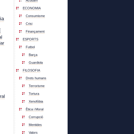
Acudam
ECONOMIA
Consumisme
ia
Crisi
E
Finançament
l
ESPORTS
lar
Futbol
Barça
Guardiola
FILOSOFIA
Drets humans
Terrorisme
Tortura
ral
Xenofòbia
Ètica i Moral
Corrupció
Mentides
Valors