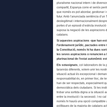
pluralisme nacional intern i de divers
compartit, Espanya corre el seriós peri
que només es pot abordar, gestionar i 
futur. Amb l’anunciada sentència d’un T
deslegitimat i internacionalment despre
portes d’un episodi d’estricta involució
suposa la negació de les aspiracions 
catalans.
Si aquestes aspiracions -que han est
l’ordenament jurídic, pactades entre 
la Constitució, només hi ha dues sort
les seves aspiracions o renuncien a la
plurinacional de l’estat autonòmic est
Els sotasignats
, col·laboradors de la 
tarannàs diferents, volem unir les nostr
situació actual és excepcional i deman
responsabilitat és, en primer lloc, de les
han de ser respectats, especialment qu
democràtica dels ciutadans. Si les insti
trobar una sortida digna a la situació act
entre la involució i la secessió. I no c
només hi haurà una opció compatible a
polítiques de la majoria de catalans ac