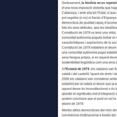
Sortosament,
la història no es repetei
d’una nova imposició violenta que hagi
Catalunya, i amb ella tot l’Estat, sí que
pot segellar (o no) el fracàs d’Espanya
democràcia de qualitat capaç d’acomoda
tots els seus defectes, que les idealitz
Constitució de 1978 va tenir una virtut
comunitat autònoma pogués trobar el n
característiques i aspiracions de la so
Constitució de 1978 estableix el deure
una comunitat autònoma pugui establir
seva llengua pròpia, si en aquest deur
sostenibilitat lingüística com una eina d
A
l’Estatut de 1979
, els catalans van fi
català i del castellà "quant als drets i
2006 els catalans van considerar arrib
establint per al català el deure que ja e
aquest deure és inconstitucional o és 
qüestió el significatiu èxit d’integraci
podem concloure que el punt on se’ns v
abans de 1979.
Mentre altres democràcies del món des
convivència multinacional a través del