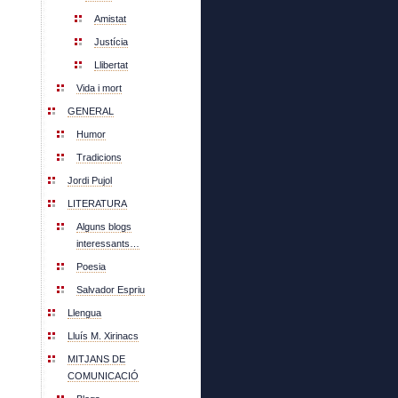
Amistat
Justícia
Llibertat
Vida i mort
GENERAL
Humor
Tradicions
Jordi Pujol
LITERATURA
Alguns blogs
interessants…
Poesia
Salvador Espriu
Llengua
Lluís M. Xirinacs
MITJANS DE
COMUNICACIÓ