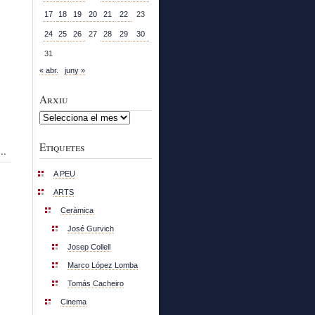
17
18
19
20
21
22
23
24
25
26
27
28
29
30
31
« abr.
juny »
Arxiu
Arxiu
Etiquetes
..
A PEU
ARTS
Ceràmica
José Gurvich
Josep Collell
Marco López Lomba
Tomás Cacheiro
Cinema