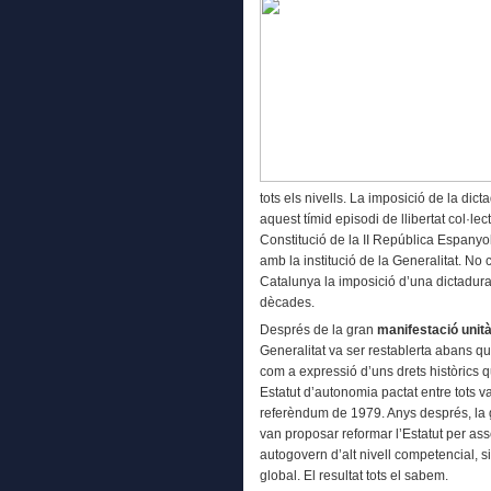
tots els nivells. La imposició de la dic
aquest tímid episodi de llibertat col·le
Constitució de la II República Espanyo
amb la institució de la Generalitat. No
Catalunya la imposició d’una dictadura 
dècades.
Després de la gran
manifestació unit
Generalitat va ser restablerta abans q
com a expressió d’uns drets històrics q
Estatut d’autonomia pactat entre tots v
referèndum de 1979. Anys després, la g
van proposar reformar l’Estatut per as
autogovern d’alt nivell competencial, si
global. El resultat tots el sabem.