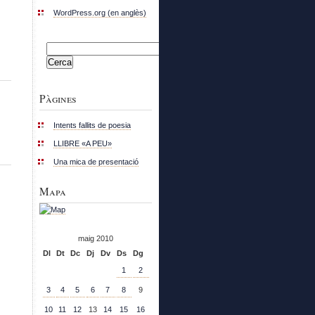
WordPress.org (en anglès)
Cerca:
Pàgines
Intents fallits de poesia
LLIBRE «A PEU»
Una mica de presentació
Mapa
maig 2010
Dl
Dt
Dc
Dj
Dv
Ds
Dg
1
2
3
4
5
6
7
8
9
10
11
12
13
14
15
16