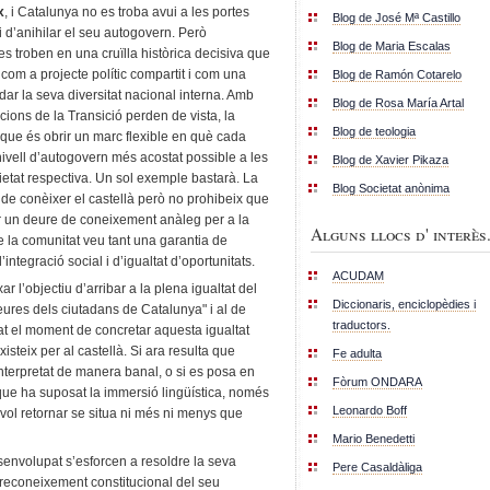
x
, i Catalunya no es troba avui a les portes
Blog de José Mª Castillo
 d’anihilar el seu autogovern. Però
Blog de Maria Escalas
 es troben en una cruïlla històrica decisiva que
 com a projecte polític compartit i com una
Blog de Ramón Cotarelo
r la seva diversitat nacional interna. Amb
Blog de Rosa María Artal
acions de la Transició perden de vista, la
Blog de teologia
, que és obrir un marc flexible en què cada
ivell d’autogovern més acostat possible a les
Blog de Xavier Pikaza
cietat respectiva. Un sol exemple bastarà. La
Blog Societat anònima
 de conèixer el castellà però no prohibeix que
 un deure de coneixement anàleg per a la
Alguns llocs d' interès.
e la comunitat veu tant una garantia de
’integració social i d’igualtat d’oportunitats.
ACUDAM
xar l’objectiu d’arribar a la plena igualtat del
Diccionaris, enciclopèdies i
 deures dels ciutadans de Catalunya" i al de
traductors.
at el moment de concretar aquesta igualtat
xisteix per al castellà. Si ara resulta que
Fe adulta
interpretat de manera banal, o si es posa en
Fòrum ONDARA
ó que ha suposat la immersió lingüística, només
Leonardo Boff
ol retornar se situa ni més ni menys que
Mario Benedetti
envolupat s’esforcen a resoldre la seva
Pere Casaldàliga
 reconeixement constitucional del seu