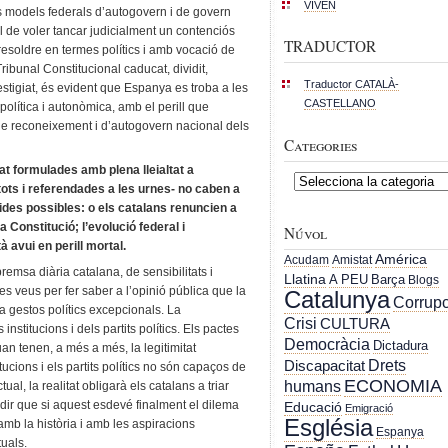
VIVEN
os models federals d’autogovern i de govern
ll de voler tancar judicialment un contenciós
TRADUCTOR
resoldre en termes polítics i amb vocació de
ribunal Constitucional caducat, dividit,
Traductor CATALÀ-
stigiat, és evident que Espanya es troba a les
CASTELLANO
 política i autonòmica, amb el perill que
de reconeixement i d’autogovern nacional dels
Categories
at formulades amb plena lleialtat a
Categories
tots i referendades a les urnes- no caben a
ides possibles: o els catalans renuncien a
 Constitució; l’evolució federal i
Núvol
à avui en perill mortal.
América
Acudam
Amistat
premsa diària catalana, de sensibilitats i
Llatina
A PEU
Barça
Blogs
es veus per fer saber a l’opinió pública que la
Catalunya
Corrupc
a gestos polítics excepcionals. La
Crisi
CULTURA
 institucions i dels partits polítics. Els pactes
Democràcia
Dictadura
an tenen, a més a més, la legitimitat
Drets
Discapacitat
tucions i els partits polítics no són capaços de
ECONOMIA
humans
ual, la realitat obligarà els catalans a triar
al dir que si aquest esdevé finalment el dilema
Educació
Emigració
Església
mb la història i amb les aspiracions
Espanya
tuals.