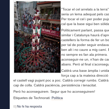
"Tocar el cel arrelats a la terra
seria un lema adequat pels cast
Per tocar el cel i per poder puj
cal que la base sigui ben sòlida
Políticament parlant, passa q
similar i Catalunya haurà d’ap
castellers la forma de fer un bo
per tal de poder seguir endava
ben alt i no caure a mig camí. E
no sempre es fan ala primera.
aconseguir-ne un, n’han de ca
abans. Però al final s’aconsegu
Caldrà una base àmplia i unida
força cap a la mateixa direcció 
el castell vagi pujant poc a poc. Caldrà corregir rumbs. Caldr
cap de colla. Caldrà paciència, persistència i tenacitat.
Però ho aconseguirem. Segur que ho aconseguirem!
Etiquetes de Technorati:
Política
No hi ha resposta