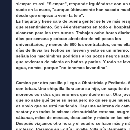
siempre es así. "Siempre", responde irguiéndose con un 
sucio en la mano, "aunque últimamente han sacado muc
desde que empezó a venir la tele".
Es flaquita y tiene cara de buena gente: se le ve más res
que resentimiento. Son 44 enfermeros en todo el hospita
alcanzan para los tres turnos. Trabajan ocho horas diaria
días por semana y cobran alrededor de mil pesos los
universitarios, y menos de 600 los contratados, como ell
días de lluvia los techos se llueven y esto es un infierno,
señala los machimbres podridos y los pozos negros sat
que revientan de mierda en baños y patios. Y todo se lav
agua, nomás, porque "no tenemos lavandina".
Camino por otro pasillo y llego a Obstetricia y Pediatría. A
son tobas. Una chiquilla llora ante su hijo, un saquito d
morenos con dos ojos enormes que duele mirar. Otra jov
que no sabe qué tiene su nena pero no quiere que muer
es obvio que se está muriendo. Hay una veintena de cam
sector y en todas lo mismo: desnutrición extrema, mugre 
sábanas, miles de moscas, desolación y miedo en las mi
Después viajamos otra hora y el cuadro se hace más y m
grotesco. Paramos en Fortín Lavalle, Villa Río Bermejito, l