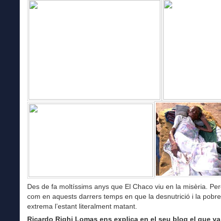
Des de fa moltíssims anys que El Chaco viu en la misèria. Per
com en aquests darrers temps en que la desnutrició i la pobr
extrema l’estant literalment matant.
Ricardo Righi Lomas ens explica en el seu blog el que va