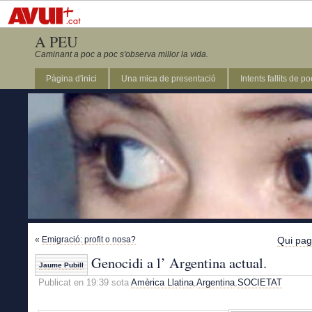
A PEU
Caminant a poc a poc s'observa millor la vida.
Pàgina d'inici
Una mica de presentació
Intents fallits de p
«
Emigració: profit o nosa?
Qui pa
Genocidi a l’ Argentina actual.
Jaume Pubill
Publicat en 19:39 sota
Amèrica Llatina
,
Argentina
,
SOCIETAT