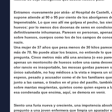
Entramos -nuevamente por atrás- al Hospital de Castelli,
supone atiende al 90 o 95 por ciento de los aborígenes d
Impenetrable. Lo que veo allí me golpea el pecho, las sie
huevos: por lo menos dos docenas de seres en condicio
definitivamente inhumanas. Parecen ex personas, apenas
sobre huesos, cuerpos como los de los campos de conc
nazis.
Una mujer de 37 años que pesa menos de 30 kilos parece
más de 70. No puede alzar los brazos, no entiende lo que 
pregunta. Cinco metros más allá una anciana (o eso pare
apenas un montoncito de huesos sobre una cama desven
olor rancio es insoportable, las moscas gordas parecen s
único saludable, no hay médicos a la vista e impera un si
espeso, pesado y acusador como el de los familiares qu
junto a las camas, o tirados en el piso del pasillo, tambié
sobre mantas mugrientas, quietos como quien espera a l
esa condenada que encima, aquí, se demora en venir.
Siento una furia nueva y creciente, una impotencia absol
pregunto a una joven enfermera que limpia un aparador v