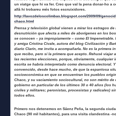
un viatge que hi va fer. Crec que val la pena donar-ho a c
allà hi trobareu més fotos escruixidores.
http://lavozdeloscolimbas.blogspot.com/2009/09/genocidi
chaco.html
Prensa y televisión global vienen a mirar los estragos de 
desnutrición que afecta a miles de aborígenes en los bo
se conocen – ya impropiamente – como El Impenetrable. 
y amiga Cristina Civale, autora del blog Civilización y Bar
diario Clarín, me invita a acompañarla. No es la primera i
que recibo, pero sí la primera que acepto. Rehusé viajar 
las recientes elecciones, porque, obviamente, cualquier 
escrita se habría interpretado como denuncia electoral. Y
convencido, desde hace mucho, de que la espantosa sit
socioeconómica en que se encuentran los pueblos origin
Chaco, y su vaciamiento sociocultural, no son mérito de
gobierno en particular de los últimos 30 o 40 años (los 
civiles y militares; peronistas, procesistas y radicales) s
todos ellos.
Primero nos detenemos en Sáenz Peña, la segunda ciuda
Chaco (90 mil habitantes), para una visita clandestina -n