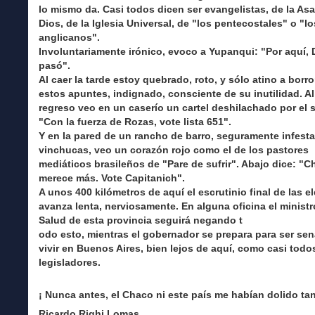
lo mismo da. Casi todos dicen ser evangelistas, de la As
Dios, de la Iglesia Universal, de "los pentecostales" o "lo
anglicanos".
Involuntariamente irónico, evoco a Yupanqui: "Por aquí, 
pasó".
Al caer la tarde estoy quebrado, roto, y sólo atino a borr
estos apuntes, indignado, consciente de su inutilidad. Al 
regreso veo en un caserío un cartel deshilachado por el s
"Con la fuerza de Rozas, vote lista 651".
Y en la pared de un rancho de barro, seguramente infest
vinchucas, veo un corazón rojo como el de los pastores
mediáticos brasileños de "Pare de sufrir". Abajo dice: "
merece más. Vote Capitanich".
A unos 400 kilómetros de aquí el escrutinio final de las e
avanza lenta, nerviosamente. En alguna oficina el ministr
Salud de esta provincia seguirá negando t
odo esto, mientras el gobernador se prepara para ser sen
vivir en Buenos Aires, bien lejos de aquí, como casi todo
legisladores.
¡ Nunca antes, el Chaco ni este país me habían dolido tan
Ricardo Righi Lomas