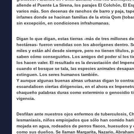
allende el Puente La Sirena, los parajes El Colchón, El Esp
varios más. Son decenas de ranchos de barro y paja, tap
infames donde se hacinan familias de la etnia Qom (tobas
sin excepción, en condiciones infrahumanas.
Digan lo que digan, estas tierras -más de tres millones de
hectáreas- fueron vendidas con los aborígenes dentro. S
miles y están ahí desde siempre, pero no tienen títulos, p
saben cómo conseguirlos. Los amigos del poder sí los ti
los hacen valer. El resultado es la devastación del Impene
cuando el bosque se tala, las especies animales desapar
extinguen. Los seres humanos también.
Y aunque algunas buenas almas urbanas digan lo contrar
escandalicen ciertas dirigencias, en el ahora ex Impenetr
chaqueño palabras duras como exterminio o genocidio t
vigencia.
Desfilan ante nuestros ojos enfermos de tuberculosis, C
lesmaniasis, niños empiojados que sólo han comido har
mojada en agua, rodeados de perros flacos, huesudos y 
como sus dueños. Se llaman Margarita, Nazario, Abraham,