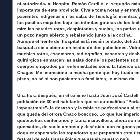
ni autorizada- al Hospital Ramón Carrillo, el segundo más
importante de esta provincia. Civale toma notas y entrevi
pacientes indígenas en las salas de Tisiología, mientras 
los pasillos mojados bajo las infinitas goteras de los tec
miro las paredes rotas, despintadas y sucias, los patios 
un pozo negro abierto y rebalsando junto a la cocina.
Aunque el frente del hospital está recién pintado, detrás
basural a cielo abierto en medio de dos pabellones. Vidri
muebles rotos, escombros, radiografías, cascotes y des
quirúrgicos enmarcan las salas donde los pacientes son
cuerpos chupados por enfermedades como la tuberculosi
Chagas. Me impresiona la mucha gente que hay tirada en
pisos, no sé si son pacientes o familiares, lo mismo da.
Una hora después, en el camino hasta Juan José Castelli
población de 30 mil habitantes que se autocalifica "Porta
Impenetrable"- la desazón y la rabia se perfeccionan al o
que queda del otrora Chaco boscoso. Lo que fue imperio
quebrachos centenarios y fauna maravillosa, ahora son
quemados, de suelo arenoso y desértico, con raigones p
doquier esperando las topadoras que prepararán esta tier
festival de soja transgénica que asuela nuestro país.