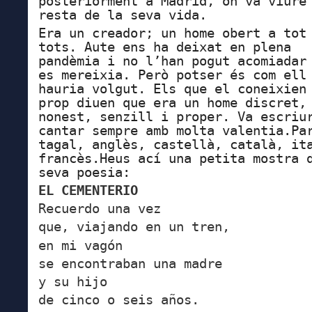
posteriorment a Madrid, on va viure
resta de la seva vida.
Era un creador; un home obert a tot
tots. Aute ens ha deixat en plena
pandèmia i no l’han pogut acomiadar
es mereixia. Però potser és com ell
hauria volgut. Els que el coneixien
prop diuen que era un home discret,
nonest, senzill i proper. Va escriu
cantar sempre amb molta valentia.
Pa
tagal, anglès,
castellà, català,
it
f
rancès.Heus ací una petita mostra 
seva poesia:
EL CEMENTERIO
Recuerdo una vez
que, viajando en un tren,
en mi vagón
se encontraban una madre
y su hijo
de cinco o seis años.