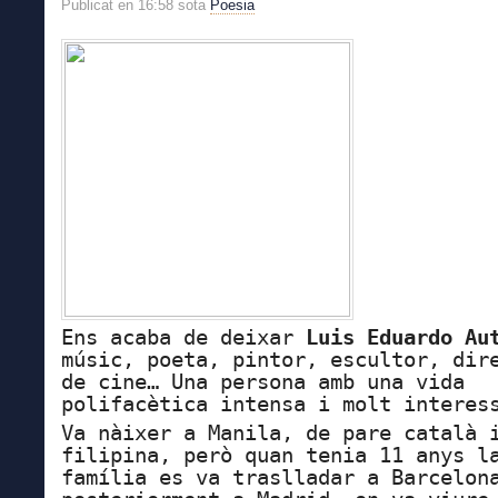
Publicat en 16:58 sota
Poesia
Ens acaba de deixar
Luis Eduardo Au
músic, poeta, pintor, escultor, dir
de cine… Una persona amb una vida
polifacètica intensa i molt interes
Va nàixer a Manila, de pare català 
filipina, però quan tenia 11 anys l
família es va traslladar a Barcelon