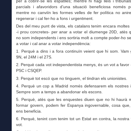
per a cobrir-se les espatlles; mentre hi hagi lleis i tribunal
parcials i afavoridors d’una situació beneficiosa només p
mentre no canviïn les formes velles de fer política no ani
regenerar i cal fer-ho a fons i urgentment.
Des del meu punt de vista, els catalans tenim encara molte
-i prou concretes- per anar a votar el diumenge 20D, atès 
no som independents i ens sortiria molt a compte poder-ho se
a votar i cal anar a votar independència:
1. Perquè a dins i a fora continuïn veient que hi som. Vam
9N, el 24M i el 27S.
2. Perquè cada vot independentista menys, és un vot a favor 
PSC i CSQEP.
3. Perquè tot escó que no tinguem, el tindran els unionistes.
4. Perquè un cop a Madrid només defensarem els nostres i
Sempre som a temps a abandonar els escons.
5. Perquè, atès que les enquestes diuen que no hi haurà m
formar govern, podem fer Espanya ingovernable, cosa que, 
ens beneficia.
6. Perquè, tenint com tenim tot un Estat en contra, la nostra 
vot.