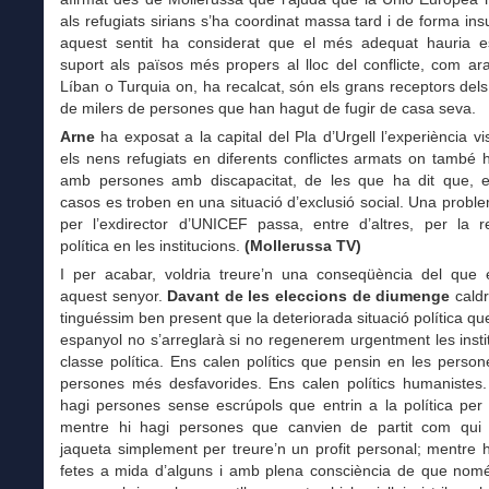
als refugiats sirians s’ha coordinat massa tard i de forma insu
aquest sentit ha considerat que el més adequat hauria e
suport als països més propers al lloc del conflicte, com ar
Líban o Turquia on, ha recalcat, són els grans receptors del
de milers de persones que han hagut de fugir de casa seva.
Arne
ha exposat a la capital del Pla d’Urgell l’experiència 
els nens refugiats en diferents conflictes armats on també h
amb persones amb discapacitat, de les que ha dit que, 
casos es troben en una situació d’exclusió social. Una probl
per l’exdirector d’UNICEF passa, entre d’altres, per la r
política en les institucions.
(Mollerussa TV)
I per acabar, voldria treure’n una conseqüència del que 
aquest senyor.
Davant de les eleccions de diumenge
caldr
tinguéssim ben present que la deteriorada situació política que 
espanyol no s’arreglarà si no regenerem urgentment les instit
classe política. Ens calen polítics que pensin en les person
persones més desfavorides. Ens calen polítics humanistes.
hagi persones sense escrúpols que entrin a la política per 
mentre hi hagi persones que canvien de partit com qui
jaqueta simplement per treure’n un profit personal; mentre hi
fetes a mida d’alguns i amb plena consciència de que nomé