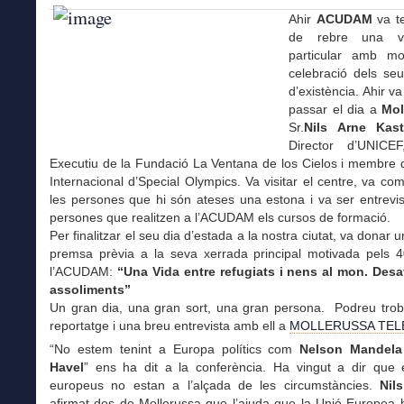
Ahir
ACUDAM
va te
de rebre una vi
particular amb mo
celebració dels se
d’existència. Ahir va 
passar el dia a
Mol
Sr.
Nils Arne Kast
Director d’UNICEF
Executiu de la Fundació La Ventana de los Cielos i membre 
Internacional d’Special Olympics. Va visitar el centre, va co
les persones que hi són ateses una estona i va ser entrevis
persones que realitzen a l’ACUDAM els cursos de formació.
Per finalitzar el seu dia d’estada a la nostra ciutat, va donar 
premsa prèvia a la seva xerrada principal motivada pels 
l’ACUDAM:
“Una Vida entre refugiats i nens al mon. Desa
assoliments”
Un gran dia, una gran sort, una gran persona. Podreu troba
reportatge i una breu entrevista amb ell a
MOLLERUSSA TEL
“No estem tenint a Europa polítics com
Nelson Mandela
Havel
” ens ha dit a la conferència. Ha vingut a dir que e
europeus no estan a l’alçada de les circumstàncies.
Nil
afirmat des de Mollerussa que l’ajuda que la Unió Europea 