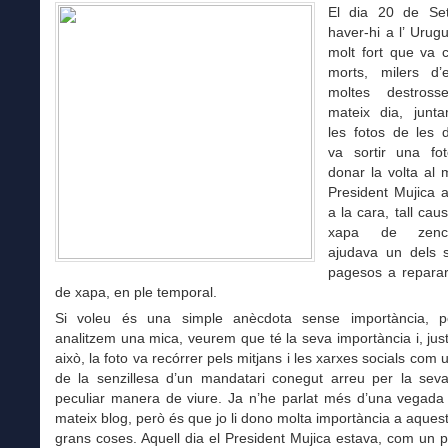
El dia 20 de Se
haver-hi a l’ Urugu
molt fort que va 
morts, milers d’
moltes destrosse
mateix dia, junt
les fotos de les 
va sortir una fo
donar la volta al 
President Mujica 
a la cara, tall cau
xapa de zenc
ajudava un dels 
pagesos a reparar
de xapa, en ple temporal.
Si voleu és una simple anècdota sense importància, p
analitzem una mica, veurem que té la seva importància i, ju
això, la foto va recórrer pels mitjans i les xarxes socials com
de la senzillesa d’un mandatari conegut arreu per la seva
peculiar manera de viure. Ja n’he parlat més d’una vegada
mateix blog, però és que jo li dono molta importància a aquest
grans coses. Aquell dia el President Mujica estava, com un