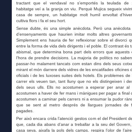
tractant que el vendaval no s’emportés la teulada de
habitatge veí a la granja on viu. Perquè Mujica segueix vivin
casa de sempre, un habitatge molt humil envoltat d’hive
cultiva flors i fa el seu hort.
Sense dubte, és una simple anècdota. Però una anècdota
d’ensenyaments que haurien imitar molts altres governant
Simplement ens hauria de fer reflexionar sobre el divorci q
entre la forma de vida dels dirigents i el poble. El contrast és t
abismal, que determina bona part dels errors que aquests
l’hora de prendre decisions. La majoria de polítics no sabe
passar-ho malament tancats com estan dins dels seus cotxes
mirant el món darrere dels vidres de les encatifades oficines de
oficials i de les luxoses suites dels hotels. Els problemes de 
carrer els veuen tan, tant lluny que no els distingeixen i d
dels seus ulls. Ells no acostumen a esperar per anar al
acostumen a haver de fer mans i mànigues per pagar a final
acostumen a caminar pels carrers ni a ensumar la pudor ràn
que se sent al metro després de llargues jornades de 
pagades.
Per això encara crida l’atenció gestos com el del President de
que, cada dia abans d’anar a treballar a la seu del Govern,
casa seva, aixafa la pols dels camps, respira l’olor de l’aire 