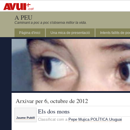
A PEU
Caminant a poc a poc s'observa millor la vida.
Pàgina d'inici
Una mica de presentació
Intents fallits de p
Arxivar per 6, octubre de 2012
Els dos mons
Jaume Pubill
Classificat com a
Pepe Mujica
,
POLÍTICA
,
Uruguai