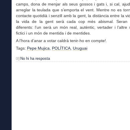
camps, dona de menjar als seus gossos i gats i, si cal, aju
arreglar la teulada que s’emporta el vent. Mentre no es tor
contacte quotidià i senzill amb la gent, la distància entre la vid
la vida de la gent serà cada cop més abismal. Seran
diferents: l’un serà un món real, autèntic, vertader i l’altre s
fictici i un món de mentida i de mentides.
A l’hora d’anar a votar caldrà tenir-ho en compte!.
Tags:
Pepe Mujica
,
POLÍTICA
,
Uruguai
No hi ha resposta