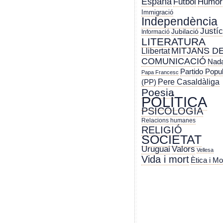
España
Futbol
Humor
Immigració
Independència
Justíc
Jubilació
Informació
LITERATURA
MITJANS D
Llibertat
COMUNICACIÓ
Nada
Partido Popu
Papa Francesc
Pere Casaldàliga
(PP)
Poesia
POLÍTICA
PSICOLOGIA
Relacions humanes
RELIGIÓ
SOCIETAT
Uruguai
Valors
Vellesa
Vida i mort
Ètica i Mo