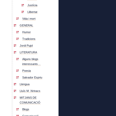
Justícia
Llibertat
Vida i mort
GENERAL
Humor
Tradicions
Jordi Pujol
LITERATURA
Alguns blogs
interessants…
Poesia
Salvador Espriu
Llengua
Lluís M. Xirinacs
MITJANS DE
COMUNICACIÓ
Blogs