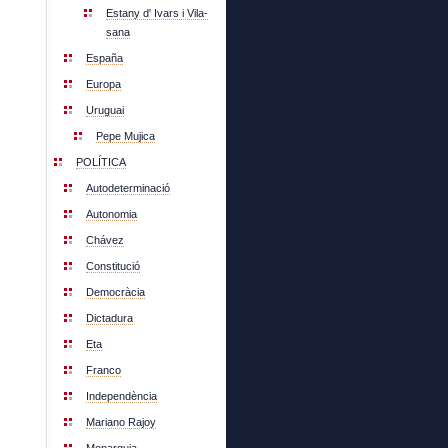
Estany d' Ivars i Vila-
sana
España
Europa
Uruguai
Pepe Mujica
POLÍTICA
Autodeterminació
Autonomia
Chávez
Constitució
Democràcia
Dictadura
Eta
Franco
Independència
Mariano Rajoy