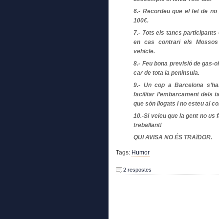
6.- Recordeu que el fet de no
100€.
7.- Tots els tancs participants 
en cas contrari els Mossos 
vehicle.
8.- Feu bona previsió de gas-oi
car de tota la península.
9.- Un cop a Barcelona s’hab
facilitar l’embarcament dels 
que són llogats i no esteu al 
10.-Si veieu que la gent no us
treballant!
QUI AVISA NO ÉS TRAÏDOR.
Tags:
Humor
2 respostes