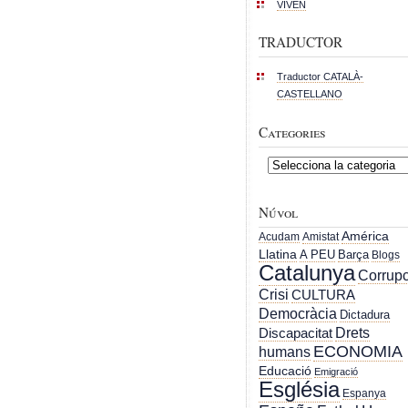
VIVEN
TRADUCTOR
Traductor CATALÀ-
CASTELLANO
Categories
Categories
Núvol
América
Acudam
Amistat
Llatina
A PEU
Barça
Blogs
Catalunya
Corrupc
Crisi
CULTURA
Democràcia
Dictadura
Drets
Discapacitat
ECONOMIA
humans
Educació
Emigració
Església
Espanya