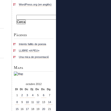
WordPress.org (en anglès)
Cerca:
Pàgines
Intents fallits de poesia
LLIBRE «A PEU»
Una mica de presentació
Mapa
octubre 2012
Dl
Dt
Dc
Dj
Dv
Ds
Dg
1
2
3
4
5
6
7
8
9
10
11
12
13
14
15
16
17
18
19
20
21