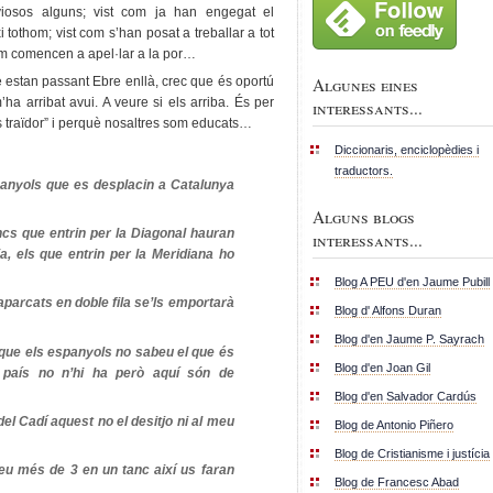
iosos alguns; vist com ja han engegat el
i tothom; vist com s’han posat a treballar a tot
com comencen a apel·lar a la por…
Algunes eines
 estan passant Ebre enllà, crec que és oportú
’ha arribat avui. A veure si els arriba. És per
interessants...
és traïdor” i perquè nosaltres som educats…
Diccionaris, enciclopèdies i
traductors.
panyols que es desplacin a Catalunya
Alguns blogs
ncs que entrin per la Diagonal hauran
interessants...
a, els que entrin per la Meridiana ho
Blog A PEU d'en Jaume Pubill
aparcats en doble fila se’ls emportarà
Blog d' Alfons Duran
Blog d'en Jaume P. Sayrach
 que els espanyols no sabeu
el que és
Blog d'en Joan Gil
 país no n’hi ha però aquí són de
Blog d'en Salvador Cardús
 del Cadí aquest no el desitjo ni al meu
Blog de Antonio Piñero
Blog de Cristianisme i justícia
eu més de 3 en un tanc així us faran
Blog de Francesc Abad