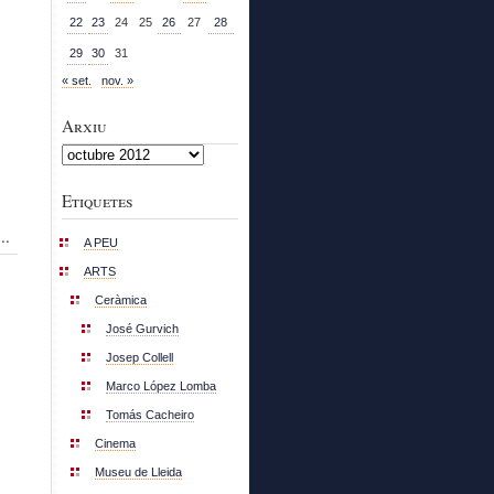
22
23
24
25
26
27
28
29
30
31
« set.
nov. »
Arxiu
Arxiu
Etiquetes
..
A PEU
ARTS
Ceràmica
José Gurvich
Josep Collell
Marco López Lomba
Tomás Cacheiro
Cinema
Museu de Lleida