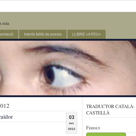
a vida.
sentació
Intents fallits de poesia
LLIBRE «A PEU»
2012
TRADUCTOR CATALÀ-
CASTELLÀ
raïdor
03
oct.
Feedly
2012