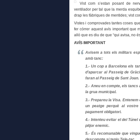
Vist com s’estan posant de nerv
ventilador per tal que la merda esquitx
drap les fàbriques de mentides; vist 
Vistes i comprovades tantes coses que
fer córrer aquest avís important que m
allò que es diu de que “qui avisa, no 
AVÍS IMPORTANT
Avisem a tots els militars es
amb tanc:
1.- Un cop a Barcelona els ta
d’aparcar al Passeig de Gràci
faran al Passeig de Sant Joan.
2.- Aneu en compte, els tancs 
la grua municipal.
3.- Prepareu la Visa. Entenem
un peatge perquè al vostre
pagament obligatori.
4.- Intenteu evitar el del Túnel
pitjor enemic.
5.- És recomanable que vingu
descompte si teniu Tele-tac.