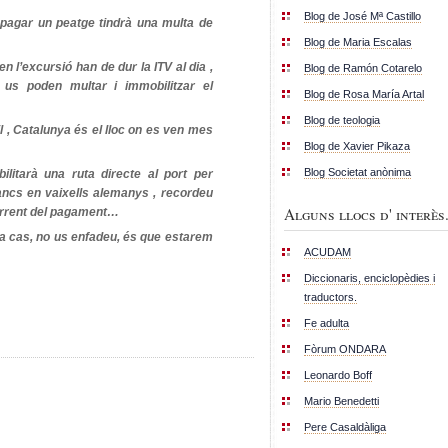
Blog de José Mª Castillo
 pagar un peatge tindrà una multa de
Blog de Maria Escalas
en l’excursió han de dur la ITV al dia ,
Blog de Ramón Cotarelo
us poden multar i immobilitzar el
Blog de Rosa María Artal
Blog de teologia
l , Catalunya és el lloc on es ven mes
Blog de Xavier Pikaza
Blog Societat anònima
ilitarà una ruta directe al port per
tancs en vaixells alemanys , recordeu
Alguns llocs d' interès.
corrent del pagament…
 fa cas, no us enfadeu, és que estarem
ACUDAM
Diccionaris, enciclopèdies i
traductors.
Fe adulta
Fòrum ONDARA
Leonardo Boff
Mario Benedetti
Pere Casaldàliga