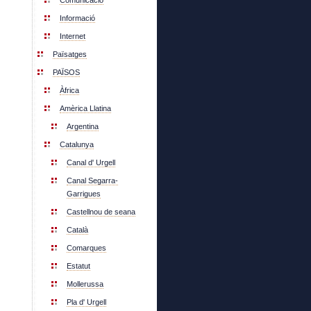
Comunicació
Informació
Internet
Païsatges
PAÏSOS
Àfrica
Amèrica Llatina
Argentina
Catalunya
Canal d' Urgell
Canal Segarra-
Garrigues
Castellnou de seana
Català
Comarques
Estatut
Mollerussa
Pla d' Urgell