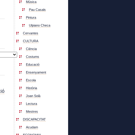
Música
Pau Casals
Pintura
Ulpiano Checa
Cervantes
CULTURA
Ciència
Costums
Educació
Ensenyament
Escola
Història
ió
Joan Solà
Lectura
Mestres
DISCAPACITAT
Acudam