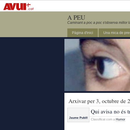
A PEU
Caminant a poc a poc s'observa millor l
Pàgina d'inici
Una mica de pre
Arxivar per 3, octubre de 
Qui avisa no és t
Jaume Pubill
Classificat com a
Humor