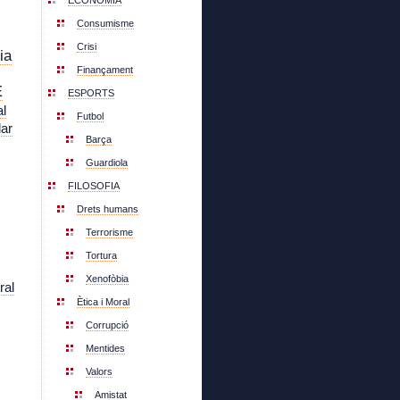
ECONOMIA
Consumisme
Crisi
ia
Finançament
E
ESPORTS
l
Futbol
lar
Barça
Guardiola
FILOSOFIA
Drets humans
Terrorisme
Tortura
Xenofòbia
ral
Ètica i Moral
Corrupció
Mentides
Valors
Amistat