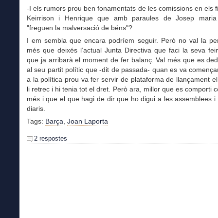
-I els rumors prou ben fonamentats de les comissions en els f
Keirrison i Henrique que amb paraules de Josep maria
"freguen la malversació de béns"?
I em sembla que encara podríem seguir. Però no val la pen
més que deixés l’actual Junta Directiva que faci la seva fe
que ja arribarà el moment de fer balanç. Val més que es ded
al seu partit polític que -dit de passada- quan es va comença
a la política prou va fer servir de plataforma de llançament e
li retrec i hi tenia tot el dret. Però ara, millor que es comporti
més i que el que hagi de dir que ho digui a les assemblees i 
diaris.
Tags:
Barça
,
Joan Laporta
2 respostes