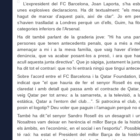
L’expresident del FC Barcelona, Joan Laporta, s’ha es
unes explosives declaracions. Ha dit textualment: "els meu
hagut de marxar d’aquest país, així de clar". Jo em p
s’havien traslladat a Londres perquè un d’ells, Guim, ha fit
categories inferiors de l’Arsenal.
Ha dit també parlant de la graderia jove: "Hi ha una pa
persones que tenen antecedents penals, que a més a m
amenaçar a mi i a la meva família, que vaig haver d’inte
denúncia, que va acabar posant-los a presó, i ara que han 
acull aquesta junta directiva". Que jo sàpiga, justament la junt
ha dit tot el contrari: que no hi entrarà ningú que tingui antec
Sobre l’acord entre el FC Barcelona i la Qatar Foundation,
indicat que "el que hauria de fer el senyor Rosell és ex
claredat i amb detall què passa amb el contracte de Qatar,
veig Qatar per tot arreu: a la samarreta, a la televisió, a la
estàtica, Qatar a l’entorn del club…". Si patrocina el club,
posin el logotip? Deu voler que paguin i l’amaguin perquè no e
També ha dit:"el senyor Sandro Rosell és un desagraït i un
Nosaltres vam deixar en herència el millor Barça de la històr
els àmbits, en l’econòmic, en el social i en l’esportiu". Possib
té raó: ha estat el President del millor Barça de la històr