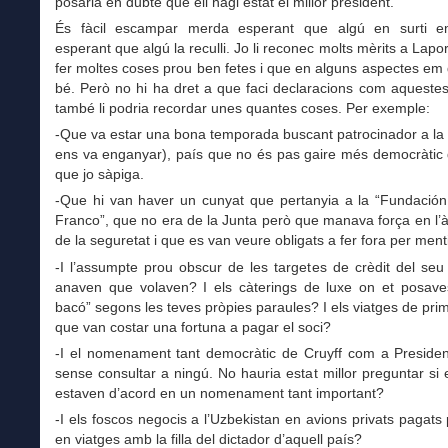
posaria en dubte que ell hagi estat el millor president.
És fàcil escampar merda esperant que algú en surti em
esperant que algú la reculli. Jo li reconec molts mèrits a Lapor
fer moltes coses prou ben fetes i que en alguns aspectes em
bé. Però no hi ha dret a que faci declaracions com aqueste
també li podria recordar unes quantes coses. Per exemple:
-Que va estar una bona temporada buscant patrocinador a la 
ens va enganyar), país que no és pas gaire més democràtic 
que jo sàpiga.
-Que hi van haver un cunyat que pertanyia a la “Fundación
Franco”, que no era de la Junta però que manava força en l’
de la seguretat i que es van veure obligats a fer fora per ment
-I l’assumpte prou obscur de les targetes de crèdit del seu
anaven que volaven? I els càterings de luxe on et posav
bacó” segons les teves pròpies paraules? I els viatges de pri
que van costar una fortuna a pagar el soci?
-I el nomenament tant democràtic de Cruyff com a Presiden
sense consultar a ningú. No hauria estat millor preguntar si e
estaven d’acord en un nomenament tant important?
-I els foscos negocis a l’Uzbekistan en avions privats pagats 
en viatges amb la filla del dictador d’aquell país?