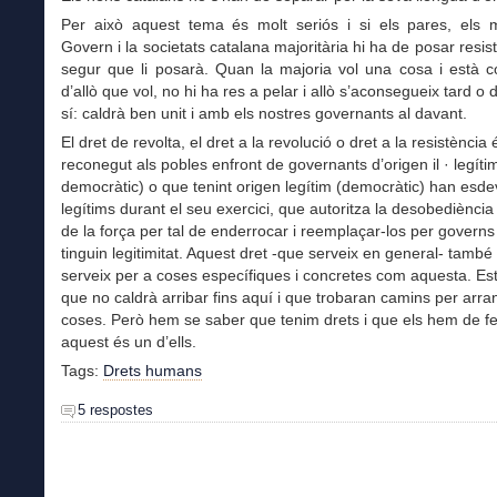
Per això aquest tema és molt seriós i si els pares, els m
Govern i la societats catalana majoritària hi ha de posar resist
segur que li posarà. Quan la majoria vol una cosa i està 
d’allò que vol, no hi ha res a pelar i allò s’aconsegueix tard o 
sí: caldrà ben unit i amb els nostres governants al davant.
El dret de revolta, el dret a la revolució o dret a la resistència
reconegut als pobles enfront de governants d’origen il · legíti
democràtic) o que tenint origen legítim (democràtic) han esdevi
legítims durant el seu exercici, que autoritza la desobediència ci
de la força per tal de enderrocar i reemplaçar-los per govern
tinguin legitimitat. Aquest dret -que serveix en general- també
serveix per a coses específiques i concretes com aquesta. Est
que no caldrà arribar fins aquí i que trobaran camins per arran
coses. Però hem se saber que tenim drets i que els hem de fer
aquest és un d’ells.
Tags:
Drets humans
5 respostes