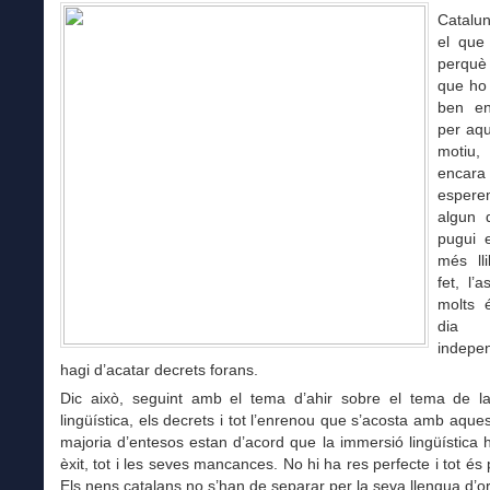
Catalu
el que 
perquè
que ho 
ben en
per aqu
motiu,
encara 
espe
algun 
pugui e
més lli
fet, l’
molts 
dia
indepe
hagi d’acatar decrets forans.
Dic això, seguint amb el tema d’ahir sobre el tema de l
lingüística, els decrets i tot l’enrenou que s’acosta amb aque
majoria d’entesos estan d’acord que la immersió lingüística 
èxit, tot i les seves mancances. No hi ha res perfecte i tot és 
Els nens catalans no s’han de separar per la seva llengua d’o