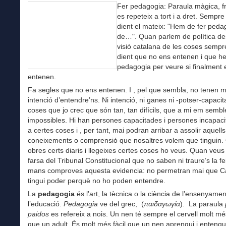
Fer pedagogia: Paraula màgica, f
es repeteix a tort i a dret. Semp
dient el mateix: "Hem de fer peda
de…". Quan parlem de política de
visió catalana de les coses semp
dient que no ens entenen i que h
pedagogia per veure si finalment 
entenen.
Fa segles que no ens entenen. I , pel que sembla, no tenen 
intenció d’entendre’ns. Ni intenció, ni ganes ni -potser-capacit
coses que jo crec que són tan, tan difícils, que a mi em sembl
impossibles. Hi han persones capacitades i persones incapac
a certes coses i , per tant, mai podran arribar a assolir aquells
coneixements o comprensió que nosaltres volem que tinguin
obres certs diaris i llegeixes certes coses ho veus. Quan veus
farsa del Tribunal Constitucional que no saben ni traure’s la fe
mans comproves aquesta evidencia: no permetran mai que C
tingui poder perquè no ho poden entendre.
La
pedagogia
és l’art, la tècnica o la ciència de l’ensenyamen
l’educació.
Pedagogia
ve del grec, (
παιδαγωγία
). La paraula
paidos
es refereix a nois. Un nen té sempre el cervell molt mé
que un adult. És molt més fàcil que un nen aprengui i entengu