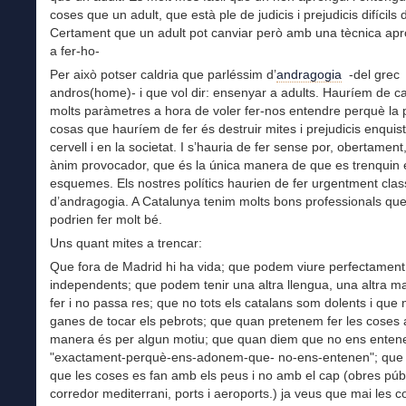
coses que un adult, que està ple de judicis i prejudicis difícils 
Certament que un adult pot canviar però amb una tècnica apr
a fer-ho-
Per això potser caldria que parléssim d’
andragogia
-del grec
andros(home)- i que vol dir: ensenyar a adults. Hauríem de c
molts paràmetres a hora de voler fer-nos entendre perquè la 
cosas que hauríem de fer és destruir mites i prejudicis enquist
cervell i en la societat. I s’hauria de fer sense por, obertamen
ànim provocador, que és la única manera de que es trenquin 
esquemes. Els nostres polítics haurien de fer urgentment cla
d’andragogia. A Catalunya tenim molts bons professionals qu
podrien fer molt bé.
Uns quant mites a trencar:
Que fora de Madrid hi ha vida; que podem viure perfectament
independents; que podem tenir una altra llengua, una altra m
fer i no passa res; que no tots els catalans som dolents i que
ganes de tocar els pebrots; que quan pretenem fer les coses a
manera és per algun motiu; que quan diem que no ens enten
"exactament-perquè-ens-adonem-que- no-ens-entenen"; que
que les coses es fan amb els peus i no amb el cap (obres púb
corredor mediterrani, ports i aeroports.) ja veus que mai les 