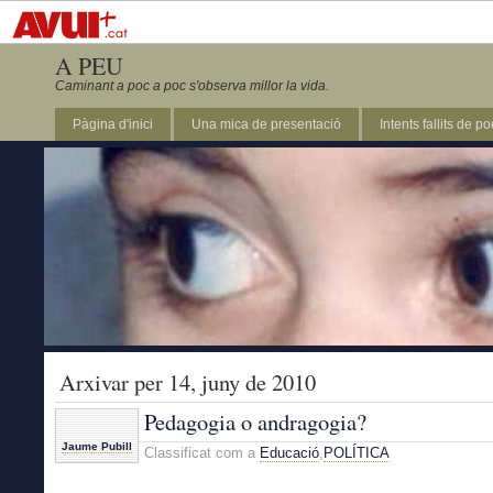
A PEU
Caminant a poc a poc s'observa millor la vida.
Pàgina d'inici
Una mica de presentació
Intents fallits de p
Arxivar per 14, juny de 2010
Pedagogia o andragogia?
Jaume Pubill
Classificat com a
Educació
,
POLÍTICA