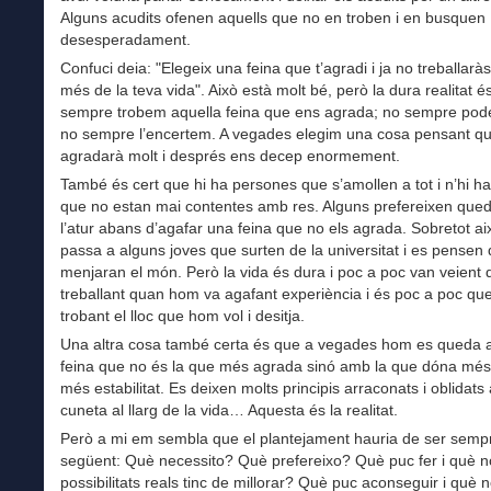
Alguns acudits ofenen aquells que no en troben i en busquen
desesperadament.
Confuci deia: "Elegeix una feina que t’agradi i ja no treballaràs
més de la teva vida". Això està molt bé, però la dura realitat 
sempre trobem aquella feina que ens agrada; no sempre pode
no sempre l’encertem. A vegades elegim una cosa pensant q
agradarà molt i després ens decep enormement.
També és cert que hi ha persones que s’amollen a tot i n’hi ha
que no estan mai contentes amb res. Alguns prefereixen qued
l’atur abans d’agafar una feina que no els agrada. Sobretot ai
passa a alguns joves que surten de la universitat i es pensen
menjaran el món. Però la vida és dura i poc a poc van veient 
treballant quan hom va agafant experiència i és poc a poc qu
trobant el lloc que hom vol i desitja.
Una altra cosa també certa és que a vegades hom es queda 
feina que no és la que més agrada sinó amb la que dóna més
més estabilitat. Es deixen molts principis arraconats i oblidats 
cuneta al llarg de la vida… Aquesta és la realitat.
Però a mi em sembla que el plantejament hauria de ser sempr
següent: Què necessito? Què prefereixo? Què puc fer i què 
possibilitats reals tinc de millorar? Què puc aconseguir i què 