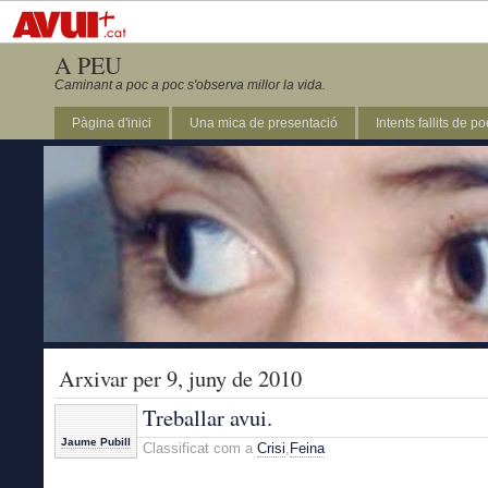
A PEU
Caminant a poc a poc s'observa millor la vida.
Pàgina d'inici
Una mica de presentació
Intents fallits de p
Arxivar per 9, juny de 2010
Treballar avui.
Jaume Pubill
Classificat com a
Crisi
,
Feina