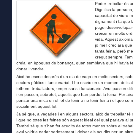
Poder treballar és u
Dignifica la persona
capacitat de viure 
dignament i fa que 
pugui desenvolupar-
créixer en molts ord
vida. Aquest axioma 
jo me’l crec ara que
tanta feina, però me
cregut sempre. Tam
creia en èpoques de bonança, quan semblava que hi havia fe
donar i vendre.
Això ho escric després d’un dia de vaga en molts sectors, sob
sectors públics i funcionariat. I ho escric en un moment delica
tothom: treballadors, empresaris i funcionaris. Avui passen difi
i en passen, sobretot, aquells que han perdut la feina. Per aix
pensar una mica en el fet de tenir o no tenir feina i el que co
socialment aquest fet.
Ja sé que, a vegades i en alguns sectors, això de treballar té
i que no totes les feines són aquest ideal del qual parlava al pr
També sé que s’han fet acudits de totes menes sobre el trebal
avui voldria parlar seriosament i deixar els acudits per un alt