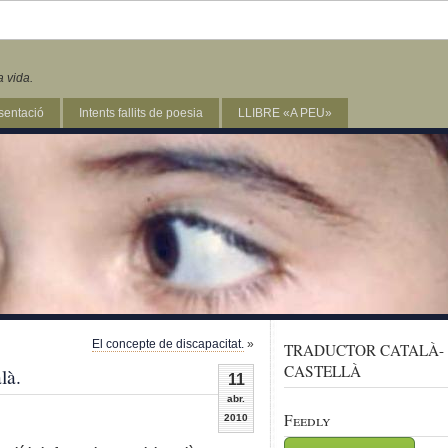
a vida.
sentació
Intents fallits de poesia
LLIBRE «A PEU»
El concepte de discapacitat.
»
TRADUCTOR CATALÀ-
CASTELLÀ
là.
11
abr.
Feedly
2010