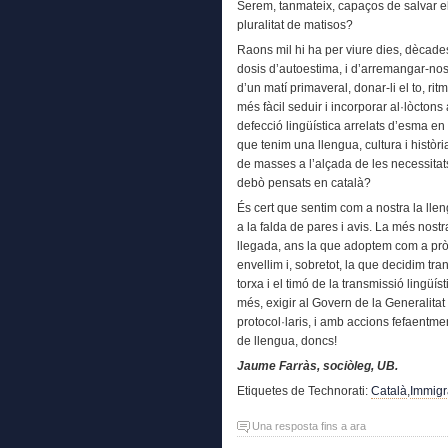
Serem, tanmateix, capaços de salvar els 
pluralitat de matisos?
Raons mil hi ha per viure dies, dècades
dosis d’autoestima, i d’arremangar-nos
d’un matí primaveral, donar-li el to, rit
més fàcil seduir i incorporar al·lòctons
defecció lingüística arrelats d’esma e
que tenim una llengua, cultura i històr
de masses a l’alçada de les necessita
debò pensats en català?
És cert que sentim com a nostra la lle
a la falda de pares i avis. La més nost
llegada, ans la que adoptem com a pròp
envellim i, sobretot, la que decidim t
torxa i el timó de la transmissió lingüís
més, exigir al Govern de la Generalitat
protocol·laris, i amb accions fefaentme
de llengua, doncs!
Jaume Farràs, sociòleg, UB.
Etiquetes de Technorati:
Català
,
Immigr
Una resposta fins a ara