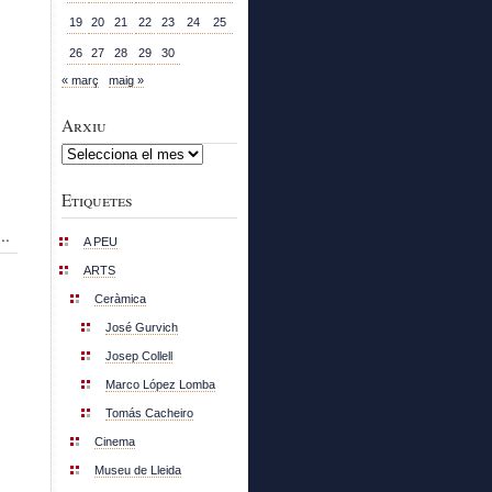
19
20
21
22
23
24
25
26
27
28
29
30
« març
maig »
Arxiu
Arxiu
Etiquetes
..
A PEU
ARTS
Ceràmica
José Gurvich
Josep Collell
Marco López Lomba
Tomás Cacheiro
Cinema
Museu de Lleida