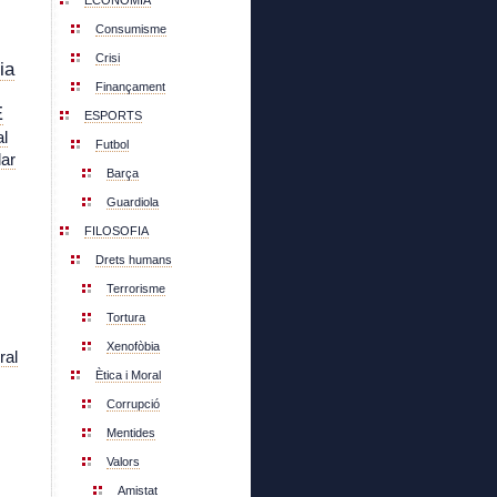
ECONOMIA
Consumisme
Crisi
ia
Finançament
E
ESPORTS
l
Futbol
lar
Barça
Guardiola
FILOSOFIA
Drets humans
Terrorisme
Tortura
Xenofòbia
ral
Ètica i Moral
Corrupció
Mentides
Valors
Amistat