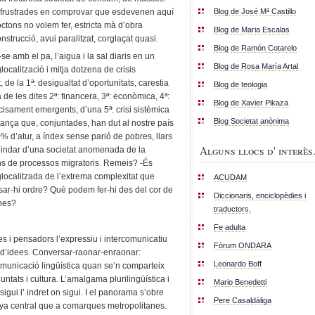
Blog de José Mª Castillo
ves frustrades en comprovar que esdevenen aquí
ctons no volem fer, estricta mà d’obra
Blog de Maria Escalas
strucció, avui paralitzat, corglaçat quasi.
Blog de Ramón Cotarelo
-se amb el pa, l’aigua i la sal diaris en un
Blog de Rosa María Artal
ocalització i mitja dotzena de crisis
 de la 1ª: desigualtat d’oportunitats, carestia
Blog de teologia
de les dites 2ª: financera, 3ª: econòmica, 4ª:
Blog de Xavier Pikaza
cisament emergents; d’una 5ª: crisi sistèmica
Blog Societat anònima
fiança que, conjuntades, han dut al nostre país
20% d’atur, a índex sense parió de pobres, llars
Alguns llocs d' interès.
 llindar d’una societat anomenada de la
ns de processos migratoris. Remeis? -És
localitzada de l’extrema complexitat que
ACUDAM
r-hi ordre? Què podem fer-hi des del cor de
Diccionaris, enciclopèdies i
ïnes?
traductors.
Fe adulta
s i pensadors l’expressiu i intercomunicatiu
Fòrum ONDARA
i d’idees. Conversar-raonar-enraonar:
Leonardo Boff
omunicació lingüística quan se’n comparteix
untats i cultura. L’amalgama plurilingüística i
Mario Benedetti
sigui l’ indret on sigui. I el panorama s’obre
Pere Casaldàliga
ya central que a comarques metropolitanes.