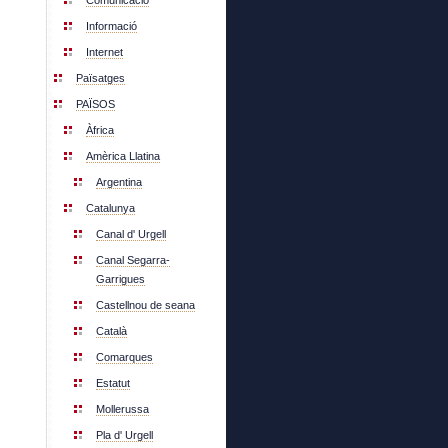
Comunicació
Informació
Internet
Païsatges
PAÏSOS
Àfrica
Amèrica Llatina
Argentina
Catalunya
Canal d' Urgell
Canal Segarra-
Garrigues
Castellnou de seana
Català
Comarques
Estatut
Mollerussa
Pla d' Urgell