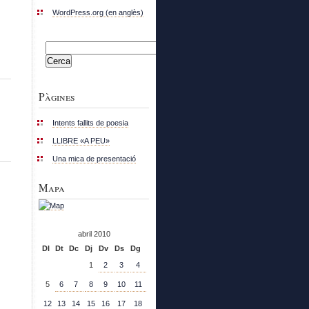
WordPress.org (en anglès)
Cerca:
Pàgines
Intents fallits de poesia
LLIBRE «A PEU»
Una mica de presentació
Mapa
abril 2010
Dl
Dt
Dc
Dj
Dv
Ds
Dg
1
2
3
4
5
6
7
8
9
10
11
12
13
14
15
16
17
18