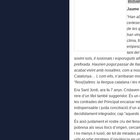
Immigra
Jaume F
“Han ab
certeses
de les 
han ving
clima, f
empesos
tant de
sovint sols, il·lusionats i esporuguits 
prefixada. Haurien pogut passar de lla
acabat vivint amb nosaltres, com a nous
Catalunya… I, com ells, n’arribaran molt
“Nos(i)altres: la llengua catalana i le
Era Sant Jordi, ara fa 7 anys. Cridave
rere d’un títol també suggeridor. És u
les contrades del Principat encaixar mé
indispensable i justa conciliació d’un af
decididament integrador, cap “aquests a
És això justament el rostre cru del fen
pobresa als seus llocs d’origen, cercant
i no menys il·lusió; de tot de mirades
urbi et orbe
miratges d’opulència en un