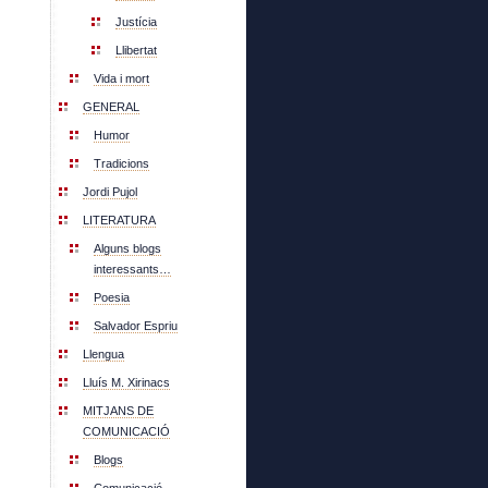
Justícia
Llibertat
Vida i mort
GENERAL
Humor
Tradicions
Jordi Pujol
LITERATURA
Alguns blogs
interessants…
Poesia
Salvador Espriu
Llengua
Lluís M. Xirinacs
MITJANS DE
COMUNICACIÓ
Blogs