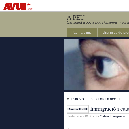
A PEU
Caminant a poc a poc s'observa millor l
Pàgina d'inici
Una mica de pre
«
Justo Molinero i "el dret a decidir".
Immigració i cata
Jaume Pubill
Publicat en 10:50 sota
Català
,
Immigració