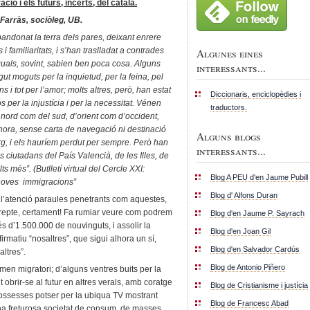
ció i els futurs, incerts, del català.
arràs, sociòleg, UB.
andonat la terra dels pares, deixant enrere
 i familiaritats, i s’han traslladat a contrades
Algunes eines
quals, sovint, sabien ben poca cosa. Alguns
interessants...
ut moguts per la inquietud, per la feina, pel
ins i tot per l’amor; molts altres, però, han estat
Diccionaris, enciclopèdies i
 per la injustícia i per la necessitat. Vénen
traductors.
l nord com del sud, d’orient com d’occident,
alhora, sense carta de navegació ni destinació
Alguns blogs
rg, i els hauríem perdut per sempre. Però han
interessants...
 ciutadans del País Valencià, de les Illes, de
s més”. (Butlletí virtual del Cercle XXI:
Blog A PEU d'en Jaume Pubill
s noves immigracions”
Blog d' Alfons Duran
n l’atenció paraules penetrants com aquestes,
n repte, certament! Fa rumiar veure com podrem
Blog d'en Jaume P. Sayrach
s d’1.500.000 de nouvinguts, i assolir la
Blog d'en Joan Gil
irmatiu “nosaltres”, que sigui alhora un sí,
Blog d'en Salvador Cardús
ltres”.
Blog de Antonio Piñero
omen migratori; d’alguns ventres buits per la
 obrir-se al futur en altres verals, amb coratge
Blog de Cristianisme i justícia
 possesses potser per la ubiqua TV mostrant
Blog de Francesc Abad
a freturosa societat de consum, de masses.