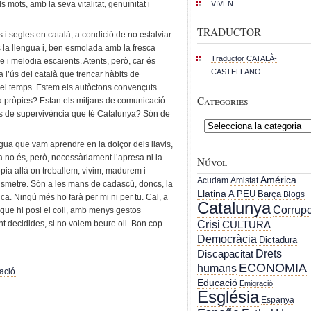
VIVEN
mots, amb la seva vitalitat, genuïnitat i
TRADUCTOR
 i segles en català; a condició de no estalviar
 la llengua i, ben esmolada amb la fresca
Traductor CATALÀ-
me i melodia escaients. Atents, però, car és
CASTELLANO
 a l’ús del català que trencar hàbits de
n el temps. Estem els autòctons convençuts
Categories
ia pròpies? Estan els mitjans de comunicació
ts de supervivència que té Catalunya? Són de
Categories
ngua que vam aprendre en la dolçor dels llavis,
ra no és, però, necessàriament l’apresa ni la
Núvol
ia allà on treballem, vivim, madurem i
América
Acudam
Amistat
ransmetre. Són a les mans de cadascú, doncs, la
Llatina
A PEU
Barça
Blogs
tica. Ningú més ho farà per mi ni per tu. Cal, a
Catalunya
Corrupc
 que hi posi el coll, amb menys gestos
Crisi
nt decidides, si no volem beure oli. Bon cop
CULTURA
Democràcia
Dictadura
Drets
Discapacitat
ECONOMIA
humans
ació.
Educació
Emigració
Església
Espanya