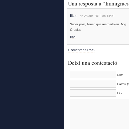
Una resposta a “Immigració
Ilias
en 28 abr. 2010 en 14:09
Super post, tienen que marcarlo en Digg
Gracias
Ilias
Comentaris RSS
Deixi una contestació
Nom
Correu (o
Lloc