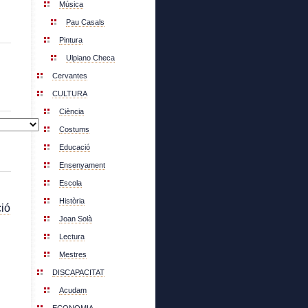
Música
Pau Casals
Pintura
Ulpiano Checa
Cervantes
CULTURA
Ciència
Costums
Educació
Ensenyament
Escola
Història
ió
Joan Solà
Lectura
Mestres
DISCAPACITAT
Acudam