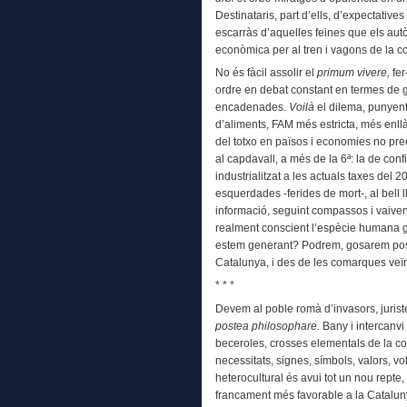
Destinataris, part d’ells, d’expectati
escarràs d’aquelles feines que els autò
econòmica per al tren i vagons de la con
No és fàcil assolir el
primum vivere,
fer
ordre en debat constant en termes de gl
encadenades.
Voilà
el dilema, punyent,
d’aliments, FAM més estricta, més enllà 
del totxo en països i economies no pre
al capdavall, a més de la 6ª: la de con
industrialitzat a les actuals taxes del 
esquerdades -ferides de mort-, al bell
informació, seguint compassos i vaive
realment conscient l’espècie humana g
estem generant? Podrem, gosarem posa
Catalunya, i des de les comarques ve
* * *
Devem al poble romà d’invasors, juriste
postea philosophare.
Bany i intercanv
beceroles, crosses elementals de la c
necessitats, signes, símbols, valors, vol
heterocultural és avui tot un nou repte, 
francament més favorable a la Catalun