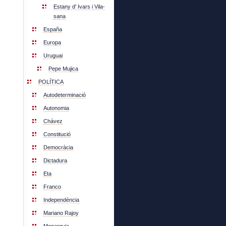
Estany d' Ivars i Vila-
sana
España
Europa
Uruguai
Pepe Mujica
POLÍTICA
Autodeterminació
Autonomia
Chávez
Constitució
Democràcia
Dictadura
Eta
Franco
Independència
Mariano Rajoy