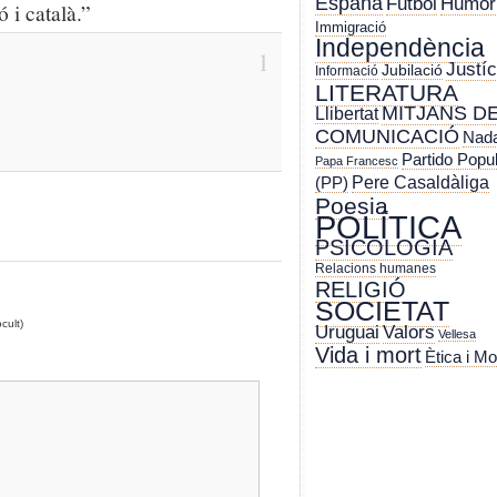
España
Futbol
Humor
 i català.”
Immigració
Independència
1
Justíc
Jubilació
Informació
LITERATURA
MITJANS D
Llibertat
COMUNICACIÓ
Nada
Partido Popu
Papa Francesc
Pere Casaldàliga
(PP)
Poesia
POLÍTICA
PSICOLOGIA
Relacions humanes
RELIGIÓ
SOCIETAT
cult)
Uruguai
Valors
Vellesa
Vida i mort
Ètica i Mo