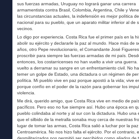
sus fuerzas armadas, Uruguay no logrará ganar una carrera
armamentista contra Brasil, Colombia, Argentina, Chile y Ven
las circunstancias actuales, la indefensión es mejor política d
nacional para su pueblo, que un aparato militar inferior al de 
vecinos.
Lo digo por experiencia. Costa Rica fue el primer país en la hi
abolir su ejército y declararle la paz al mundo. Hace más de 
años, otro Pepe revolucionario, el Comandante José Figueres
proscribir para siempre las fuerzas armadas de mi país. Desd
entonces, los costarricenses no han vuelto a vivir una guerra
vuelto a derramar su sangre en un enfrentamiento civil. No ha
temer un golpe de Estado, una dictadura o un régimen de pe
política. Mi pueblo vive en paz porque apostó a la vida; vive e
porque confío en el poder de la razón para gobernar los impu
violencia.
Me dirá, querido amigo, que Costa Rica vive en medio de paí
pacíficos. Pero eso no fue siempre así. Hubo una época en q
pueblo colindaba al norte y al sur con la dictadura. Hubo una
que el silbido de la metralla sonaba muy cerca de nuestras fr
lugar de tomar las armas, Costa Rica salió a luchar por la paz
Centroamérica. No nos hizo falta el ejército. Por el contrario, 
desmilitarizados nos permitió ser percibidos como aliados de 