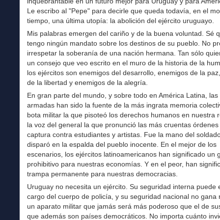
inquebrantable en un futuro mejor para Uruguay y para Améri
Le escribo al "Pepe" para decirle que queda todavía, en el mor
tiempo, una última utopía: la abolición del ejército uruguayo.
Mis palabras emergen del cariño y de la buena voluntad. Sé 
tengo ningún mandato sobre los destinos de su pueblo. No p
irrespetar la soberanía de una nación hermana. Tan sólo quie
un consejo que veo escrito en el muro de la historia de la hu
los ejércitos son enemigos del desarrollo, enemigos de la pa
de la libertad y enemigos de la alegría.
En gran parte del mundo, y sobre todo en América Latina, las
armadas han sido la fuente de la más ingrata memoria colecti
bota militar la que pisoteó los derechos humanos en nuestra 
la voz del general la que pronunció las más cruentas órdenes
captura contra estudiantes y artistas. Fue la mano del soldad
disparó en la espalda del pueblo inocente. En el mejor de los
escenarios, los ejércitos latinoamericanos han significado un 
prohibitivo para nuestras economías. Y en el peor, han signif
trampa permanente para nuestras democracias.
Uruguay no necesita un ejército. Su seguridad interna puede 
cargo del cuerpo de policía, y su seguridad nacional no gana
un aparato militar que jamás será más poderoso que el de su
que además son países democráticos. No importa cuánto invi