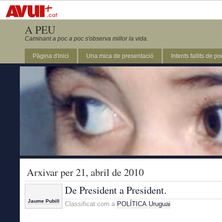
A PEU
Caminant a poc a poc s'observa millor la vida.
Pàgina d'inici
Una mica de presentació
Intents fallits de p
Arxivar per 21, abril de 2010
De President a President.
Jaume Pubill
Classificat com a
POLÍTICA
,
Uruguai