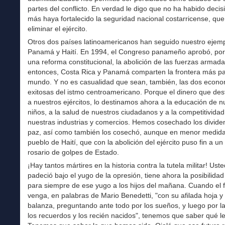
partes del conflicto. En verdad le digo que no ha habido decis
más haya fortalecido la seguridad nacional costarricense, que
eliminar el ejército.
Otros dos países latinoamericanos han seguido nuestro ejemp
Panamá y Haití. En 1994, el Congreso panameño aprobó, po
una reforma constitucional, la abolición de las fuerzas armad
entonces, Costa Rica y Panamá comparten la frontera más pac
mundo. Y no es casualidad que sean, también, las dos econ
exitosas del istmo centroamericano. Porque el dinero que de
a nuestros ejércitos, lo destinamos ahora a la educación de n
niños, a la salud de nuestros ciudadanos y a la competitividad
nuestras industrias y comercios. Hemos cosechado los divide
paz, así como también los cosechó, aunque en menor medida
pueblo de Haití, que con la abolición del ejército puso fin a un
rosario de golpes de Estado.
¡Hay tantos mártires en la historia contra la tutela militar! Ust
padeció bajo el yugo de la opresión, tiene ahora la posibilidad 
para siempre de ese yugo a los hijos del mañana. Cuando el 
venga, en palabras de Mario Benedetti, "con su afilada hoja y
balanza, preguntando ante todo por los sueños, y luego por la
los recuerdos y los recién nacidos", tenemos que saber qué l