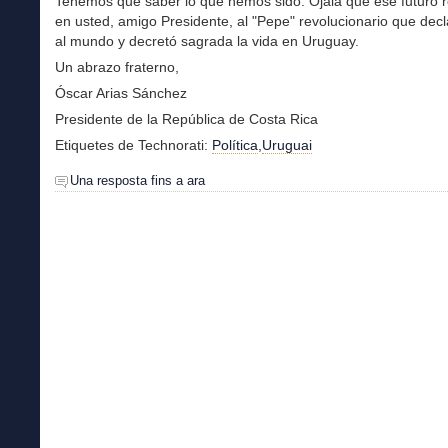
Tenemos que saber lo que hemos sido. Ojalá que ese futuro 
en usted, amigo Presidente, al "Pepe" revolucionario que decl
al mundo y decretó sagrada la vida en Uruguay.
Un abrazo fraterno,
Óscar Arias Sánchez
Presidente de la República de Costa Rica
Etiquetes de Technorati:
Política
,
Uruguai
Una resposta fins a ara