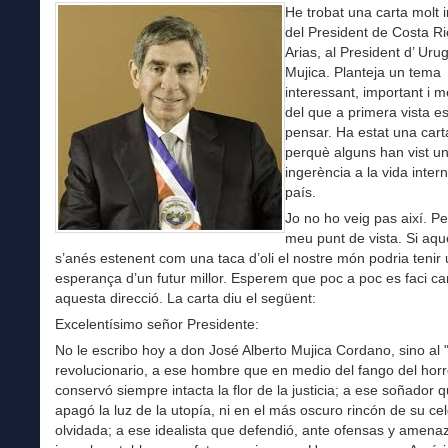
He trobat una carta molt 
del President de Costa R
Arias, al President d’ Uru
Mujica. Planteja un tema
interessant, important i 
del que a primera vista e
pensar. Ha estat una car
perquè alguns han vist u
ingerència a la vida inter
país.
Jo no ho veig pas així. Pe
meu punt de vista. Si aqu
s’anés estenent com una taca d’oli el nostre món podria tenir
esperança d’un futur millor. Esperem que poc a poc es faci c
aquesta direcció. La carta diu el següent:
Excelentísimo señor Presidente:
No le escribo hoy a don José Alberto Mujica Cordano, sino al
revolucionario, a ese hombre que en medio del fango del horr
conservó siempre intacta la flor de la justicia; a ese soñador 
apagó la luz de la utopía, ni en el más oscuro rincón de su ce
olvidada; a ese idealista que defendió, ante ofensas y amena