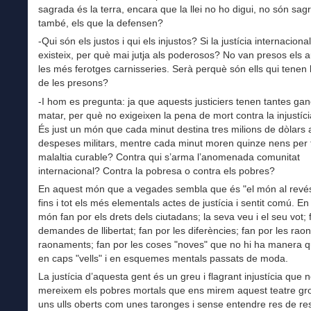
sagrada és la terra, encara que la llei no ho digui, no són sagr
també, els que la defensen?
-Qui són els justos i qui els injustos? Si la justícia internacion
existeix, per què mai jutja als poderosos? No van presos els 
les més ferotges carnisseries. Serà perquè són ells qui tenen 
de les presons?
-I hom es pregunta: ja que aquests justiciers tenen tantes ga
matar, per què no exigeixen la pena de mort contra la injustíci
És just un món que cada minut destina tres milions de dòlars 
despeses militars, mentre cada minut moren quinze nens per
malaltia curable? Contra qui s’arma l’anomenada comunitat
internacional? Contra la pobresa o contra els pobres?
En aquest món que a vegades sembla que és "el món al revés
fins i tot els més elementals actes de justícia i sentit comú. E
món fan por els drets dels ciutadans; la seva veu i el seu vot; 
demandes de llibertat; fan por les diferències; fan por les raons
raonaments; fan por les coses "noves" que no hi ha manera 
en caps "vells" i en esquemes mentals passats de moda.
La justícia d’aquesta gent és un greu i flagrant injustícia que 
mereixem els pobres mortals que ens mirem aquest teatre g
uns ulls oberts com unes taronges i sense entendre res de r