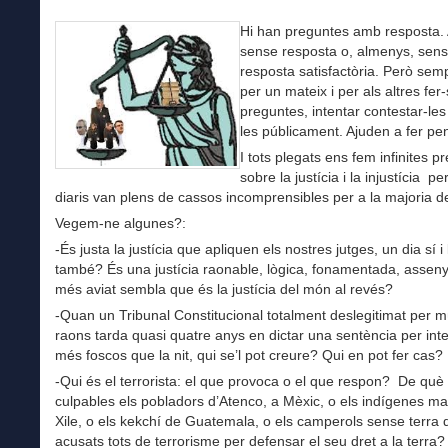
Hi han preguntes amb resposta. 
sense resposta o, almenys, sen
resposta satisfactòria. Però sem
per un mateix i per als altres fer
preguntes, intentar contestar-les
les públicament. Ajuden a fer pe
I tots plegats ens fem infinites p
sobre la justícia i la injustícia p
diaris van plens de cassos incomprensibles per a la majoria de
Vegem-ne algunes?:
-És justa la justícia que apliquen els nostres jutges, un dia sí i l
també? És una justícia raonable, lògica, fonamentada, asse
més aviat sembla que és la justícia del món al revés?
-Quan un Tribunal Constitucional totalment deslegitimat per mú
raons tarda quasi quatre anys en dictar una sentència per int
més foscos que la nit, qui se’l pot creure? Qui en pot fer cas?
-Qui és el terrorista: el que provoca o el que respon? De què
culpables els pobladors d’Atenco, a Mèxic, o els indígenes m
Xile, o els kekchí de Guatemala, o els camperols sense terra d
acusats tots de terrorisme per defensar el seu dret a la terra?