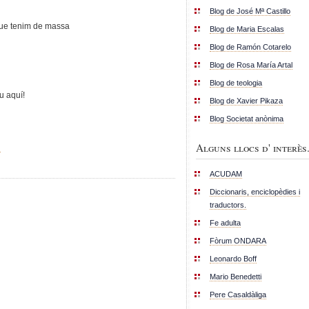
Blog de José Mª Castillo
 que tenim de massa
Blog de Maria Escalas
Blog de Ramón Cotarelo
Blog de Rosa María Artal
Blog de teologia
u aquí!
Blog de Xavier Pikaza
Blog Societat anònima
Alguns llocs d' interès.
u
ACUDAM
Diccionaris, enciclopèdies i
traductors.
Fe adulta
Fòrum ONDARA
Leonardo Boff
Mario Benedetti
Pere Casaldàliga