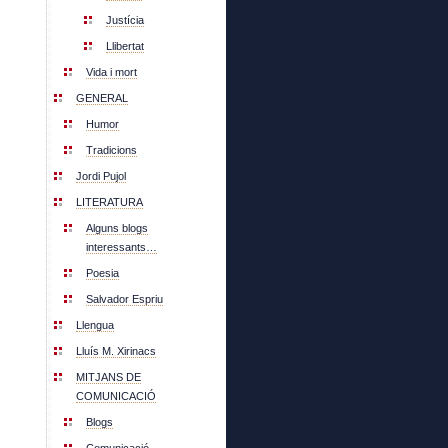
Justícia
Llibertat
Vida i mort
GENERAL
Humor
Tradicions
Jordi Pujol
LITERATURA
Alguns blogs
interessants…
Poesia
Salvador Espriu
Llengua
Lluís M. Xirinacs
MITJANS DE
COMUNICACIÓ
Blogs