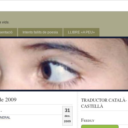
a vida.
sentació
Intents fallits de poesia
LLIBRE «A PEU»
de 2009
TRADUCTOR CATALÀ-
CASTELLÀ
…
31
des.
NERAL
Feedly
2009