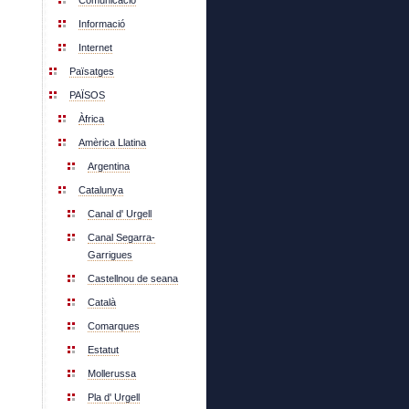
Comunicació
Informació
Internet
Païsatges
PAÏSOS
Àfrica
Amèrica Llatina
Argentina
Catalunya
Canal d' Urgell
Canal Segarra-
Garrigues
Castellnou de seana
Català
Comarques
Estatut
Mollerussa
Pla d' Urgell