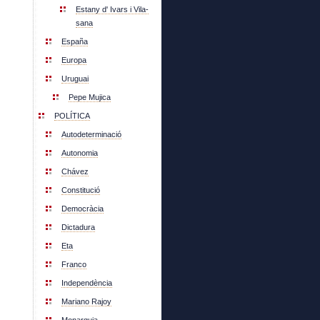
Estany d' Ivars i Vila-
sana
España
Europa
Uruguai
Pepe Mujica
POLÍTICA
Autodeterminació
Autonomia
Chávez
Constitució
Democràcia
Dictadura
Eta
Franco
Independència
Mariano Rajoy