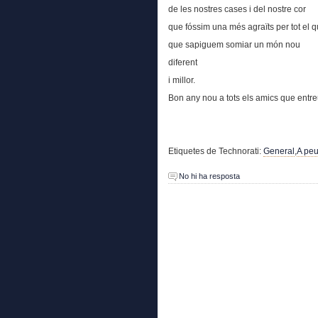
de les nostres cases i del nostre cor
que fóssim una més agraïts per tot el
que sapiguem somiar un món nou
diferent
i millor.
Bon any nou a tots els amics que entre
Etiquetes de Technorati:
General
,
A pe
No hi ha resposta