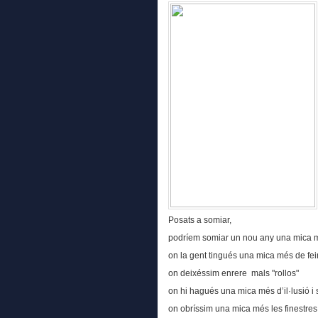
Posats a somiar,
podríem somiar un nou any una mica mi
on la gent tingués una mica més de fe
on deixéssim enrere mals "rollos"
on hi hagués una mica més d’il·lusió i s
on obríssim una mica més les finestres