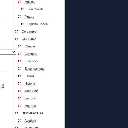
Música
Pau Casals
Pintura
Ulpiano Checa
Cervantes
CULTURA
Ciència
Costums
Educació
Ensenyament
Escola
Història
ió
Joan Solà
Lectura
Mestres
DISCAPACITAT
Acudam