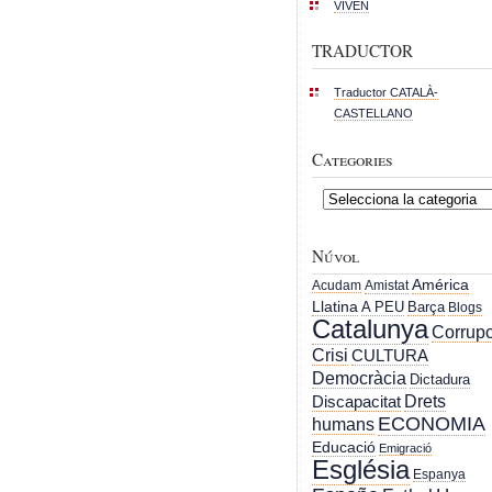
VIVEN
TRADUCTOR
Traductor CATALÀ-
CASTELLANO
Categories
Categories
Núvol
América
Acudam
Amistat
Llatina
A PEU
Barça
Blogs
Catalunya
Corrupc
Crisi
CULTURA
Democràcia
Dictadura
Drets
Discapacitat
ECONOMIA
humans
Educació
Emigració
Església
Espanya