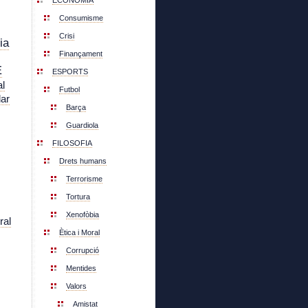
ECONOMIA
Consumisme
Crisi
ia
Finançament
E
ESPORTS
l
Futbol
lar
Barça
Guardiola
FILOSOFIA
Drets humans
Terrorisme
Tortura
Xenofòbia
ral
Ètica i Moral
Corrupció
Mentides
Valors
Amistat