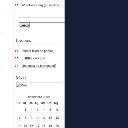
WordPress.org (en anglès)
Cerca:
Pàgines
Intents fallits de poesia
LLIBRE «A PEU»
Una mica de presentació
Mapa
desembre 2009
Dl
Dt
Dc
Dj
Dv
Ds
Dg
1
2
3
4
5
6
7
8
9
10
11
12
13
14
15
16
17
18
19
20