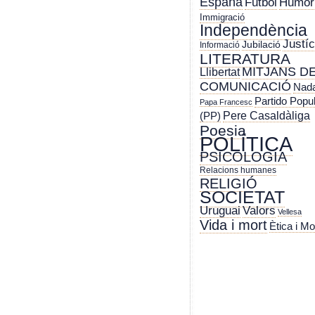
España
Futbol
Humor
Immigració
Independència
Justíc
Jubilació
Informació
LITERATURA
MITJANS D
Llibertat
COMUNICACIÓ
Nada
Partido Popu
Papa Francesc
Pere Casaldàliga
(PP)
Poesia
POLÍTICA
PSICOLOGIA
Relacions humanes
RELIGIÓ
SOCIETAT
Uruguai
Valors
Vellesa
Vida i mort
Ètica i Mo