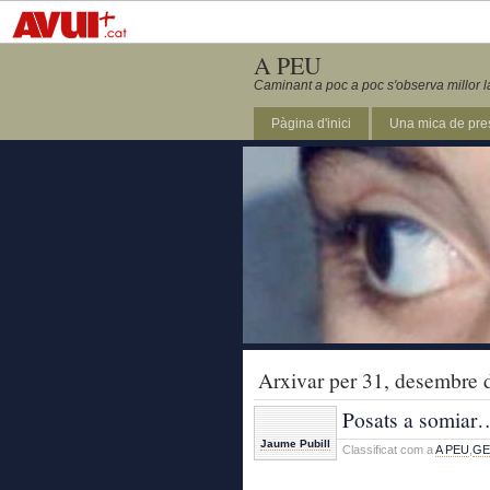
A PEU
Caminant a poc a poc s'observa millor l
Pàgina d'inici
Una mica de pre
Arxivar per 31, desembre 
Posats a somiar
Jaume Pubill
Classificat com a
A PEU
,
GE