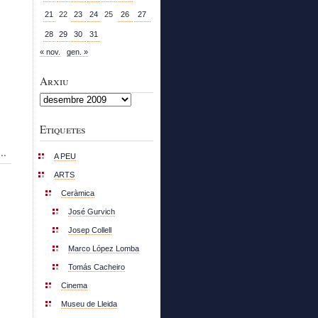
21
22
23
24
25
26
27
28
29
30
31
« nov.
gen. »
Arxiu
Arxiu
Etiquetes
..
A PEU
ARTS
Ceràmica
José Gurvich
Josep Collell
Marco López Lomba
Tomás Cacheiro
Cinema
Museu de Lleida