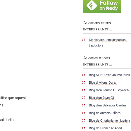
Algunes eines
interessants...
Diccionaris, enciclopèdies i
traductors.
Alguns blogs
interessants...
Blog A PEU d'en Jaume Pubill
Blog d' Alfons Duran
Blog d'en Jaume P. Sayrach
Blog d'en Joan Gil
llor que aquest,
ina
Blog d'en Salvador Cardús
Blog de Antonio Piñero
olidaritat
Blog de Cristianisme i justícia
Blog de Francesc Abad