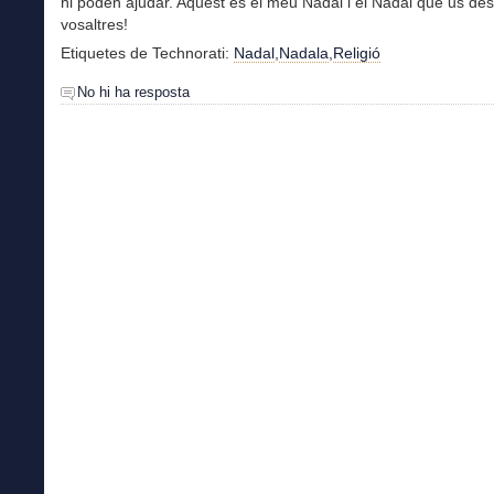
hi poden ajudar. Aquest és el meu Nadal i el Nadal que us desi
vosaltres!
Etiquetes de Technorati:
Nadal
,
Nadala
,
Religió
No hi ha resposta