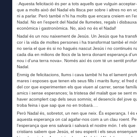
Aquesta felicitació és per a tots aquells que vulguin acceptar-
que a molts això del Nadal els llisca per sobre i altres no en vo
ni a parlar. Però també n’hi ha molts que encara creiem en l’es
Nadal. No en l’esperit del Nadal de llumetes, regals i disbauxa
econòmica i gastronòmica. No, això no és el Nadal!
Nadal és un nou naixement de Jesús. Un Jesús que ha transf
cor i la vida de moltes persones i ha transformat també el mó
no seria el que és si no hagués nascut Jesús i no continués n
cada dia en milions de llocs de la terra donant esperança d’
nou i d’una terra nova». Només així és com té un sentit profun
Nadal.
Enmig de felicitacions, llums i cava també hi ha el lament prof
mares i esposes que tenen els seus fills i marits lluny; el fred d
del cor que experimenten els que viuen al carrer, sense famíl
amics i sense esperances; la tristesa del malalt que se sent m
haver acomplert cap dels seus somnis; el desencís del jove q
troba feina i que sap que no en trobarà….
Però Nadal és, sobretot, un nen que neix. És esperança. I és
aquesta esperança on cal agafar-nos com a un clau roent. P
l’esperança que ens salvarà i salvarà el nostre món. I els qu
cristians sabem que Jesús, el seu esperit i els seus ensenya