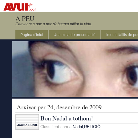
A PEU
Caminant a poc a poc s'observa millor la vida.
Pàgina d'inici
Una mica de presentació
Intents fallits de p
Arxivar per 24, desembre de 2009
Bon Nadal a tothom!
Jaume Pubill
Classificat com a
Nadal
,
RELIGIÓ