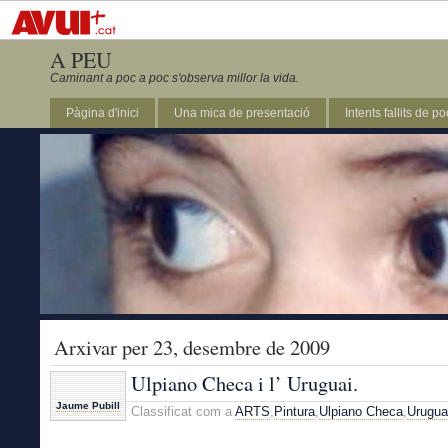
A PEU
Caminant a poc a poc s'observa millor la vida.
Pàgina d'inici
Una mica de presentació
Intents fallits de p
Arxivar per 23, desembre de 2009
Ulpiano Checa i l’ Uruguai.
Jaume Pubill
Classificat com a
ARTS
,
Pintura
,
Ulpiano Checa
,
Urugua