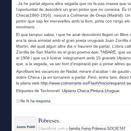
Ja he parlat alguna altra vegada que no fa pas massa que va
l’oportunitat de descobrir un gran pintor que no coneixia. És U
Checa(1860-1916), nascut a Colmenar de Oreja (Madrid). Un
pintor que sap fer meravelles amb la llum, pinta con ningú els c
moviment.
El que tampoc sabia, i que he anat descobrint llegint un llibre s
era la seva amistat amb el gran poeta uruguaià Juan Zorrilla
Martín, del qual algun altre dia n’ haurem de parlar. L’obra ca
Zorrilla de San Martín és el gran poema èpic TABARË, que va
el 1904 i que va il·lustrar íntegrament amb 15 gravats Ulpian
que, a la vegada, va ser font d’inspiració per a pintar altres q
Aprofitant les vacances de Nadal, miraré d’acabar i de gaudir d
sobre Checa i ja en tornarem a parlar. Però, entre tant, deixo 
la plana web
http://www.colmenarte.es/Flash/Inicio/espanol.sw
Etiquetes de Technorati:
Ulpiano Checa
,
Pintura
,
Uruguai
No hi ha resposta
Pobreses.
Jaume Pubill
Classificat com a
familia
,
Feina
,
Pobresa
,
SOCIETAT