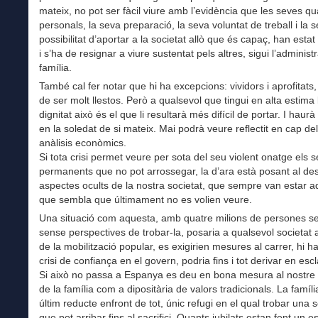
mateix, no pot ser fàcil viure amb l’evidència que les seves qua
personals, la seva preparació, la seva voluntat de treball i la 
possibilitat d’aportar a la societat allò que és capaç, han estat
i s’ha de resignar a viure sustentat pels altres, sigui l’administr
família.
També cal fer notar que hi ha excepcions: vividors i aprofitats
de ser molt llestos. Però a qualsevol que tingui en alta estima
dignitat això és el que li resultarà més difícil de portar. I haurà
en la soledat de si mateix. Mai podrà veure reflectit en cap de
anàlisis econòmics.
Si tota crisi permet veure per sota del seu violent onatge els 
permanents que no pot arrossegar, la d’ara està posant al de
aspectes ocults de la nostra societat, que sempre van estar a
que sembla que últimament no es volien veure.
Una situació com aquesta, amb quatre milions de persones se
sense perspectives de trobar-la, posaria a qualsevol societat 
de la mobilització popular, es exigirien mesures al carrer, hi h
crisi de confiança en el govern, podria fins i tot derivar en escl
Si això no passa a Espanya es deu en bona mesura al nostre
de la família com a dipositària de valors tradicionals. La famíl
últim reducte enfront de tot, únic refugi en el qual trobar una so
que pot arribar fins al sacrifici. Quants jubilats estan fent un e