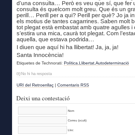
d’una consulta… Però es veu que sí, que fer
consulta és quelcom molt greu. Que és un gr
perill… Perill per a qui? Perill per què? Jo ja i
els motius de tantes cagarrines. Saben molt 
tot plegat està embastat amb quatre agulles i 
s’estira una mica, caurà tot plegat. Com l’est
aquella, que estava podrida…
I diuen que aquí hi ha llibertat! Ja, ja, ja!
Santa Innocència!
Etiquetes de Technorati:
Política
,
Llibertat
,
Autodeterminació
No hi ha resposta
URI del Retroenllaç
|
Comentaris RSS
Deixi una contestació
Nom
Correu (ocult)
Lloc