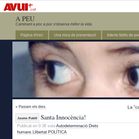
A PEU
Caminant a poc a poc s'observa millor la vida.
Pàgina d'inici
Una mica de presentació
Intents fallits de p
«
Passen els dies.
La "c
Santa Innocència!
Jaume Pubill
Publicat en 0:38 sota
Autodeterminació
,
Drets
humans
,
Llibertat
,
POLÍTICA