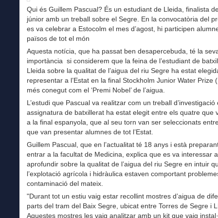
Qui és Guillem Pascual? És un estudiant de Lleida, finalista d
júnior amb un treball sobre el Segre. En la convocatòria del p
es va celebrar a Estocolm el mes d’agost, hi participen alumn
països de tot el món
Aquesta notícia, que ha passat ben desapercebuda, té la sev
importància si considerem que la feina de l’estudiant de batxil
Lleida sobre la qualitat de l’aigua del riu Segre ha estat elegid
representar a l’Estat en la final Stockholm Junior Water Prize
més conegut com el ‘Premi Nobel’ de l’aigua.
L’estudi que Pascual va realitzar com un treball d’investigació
assignatura de batxillerat ha estat elegit entre els quatre que 
a la final espanyola, que al seu torn van ser seleccionats entr
que van presentar alumnes de tot l’Estat.
Guillem Pascual, que en l’actualitat té 18 anys i està preparan
entrar a la facultat de Medicina, explica que es va interessar a
aprofundir sobre la qualitat de l’aigua del riu Segre en intuir q
l’explotació agrícola i hidràulica estaven comportant probleme
contaminació del mateix.
"Durant tot un estiu vaig estar recollint mostres d’aigua de dif
parts del tram del Baix Segre, ubicat entre Torres de Segre i L
Aquestes mostres les vaig analitzar amb un kit que vaig instal·