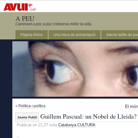
A PEU
Caminant a poc a poc s'observa millor la vida.
Pàgina d'inici
Una mica de presentació
Intents fallits de p
«
Política i polítics.
El món
Guillem Pascual: un Nobel de Lleida?
Jaume Pubill
Publicat en 21:27 sota
Catalunya
,
CULTURA