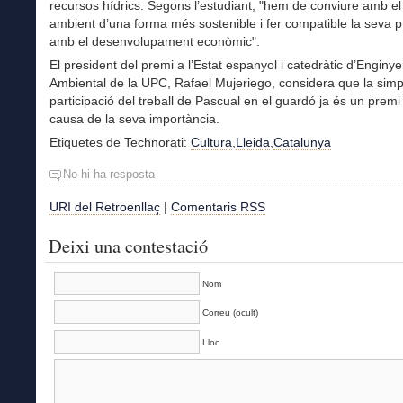
recursos hídrics. Segons l’estudiant, "hem de conviure amb e
ambient d’una forma més sostenible i fer compatible la seva p
amb el desenvolupament econòmic".
El president del premi a l’Estat espanyol i catedràtic d’Enginye
Ambiental de la UPC, Rafael Mujeriego, considera que la simp
participació del treball de Pascual en el guardó ja és un premi 
causa de la seva importància.
Etiquetes de Technorati:
Cultura
,
Lleida
,
Catalunya
No hi ha resposta
URI del Retroenllaç
|
Comentaris RSS
Deixi una contestació
Nom
Correu (ocult)
Lloc