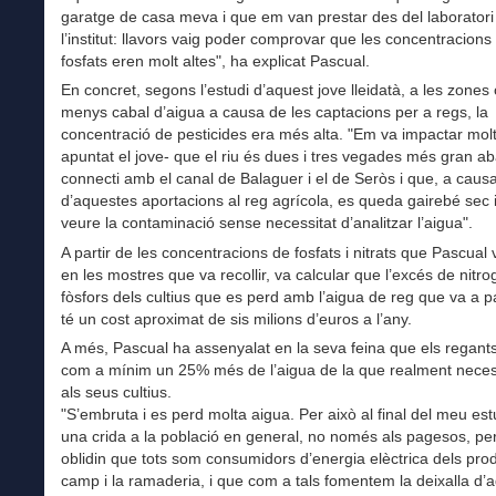
garatge de casa meva i que em van prestar des del laboratori
l’institut: llavors vaig poder comprovar que les concentracions d
fosfats eren molt altes", ha explicat Pascual.
En concret, segons l’estudi d’aquest jove lleidatà, a les zones 
menys cabal d’aigua a causa de les captacions per a regs, la
concentració de pesticides era més alta. "Em va impactar mol
apuntat el jove- que el riu és dues i tres vegades més gran a
connecti amb el canal de Balaguer i el de Seròs i que, a caus
d’aquestes aportacions al reg agrícola, es queda gairebé sec i
veure la contaminació sense necessitat d’analitzar l’aigua".
A partir de les concentracions de fosfats i nitrats que Pascual 
en les mostres que va recollir, va calcular que l’excés de nitro
fòsfors dels cultius que es perd amb l’aigua de reg que va a pa
té un cost aproximat de sis milions d’euros a l’any.
A més, Pascual ha assenyalat en la seva feina que els regants 
com a mínim un 25% més de l’aigua de la que realment neces
als seus cultius.
"S’embruta i es perd molta aigua. Per això al final del meu est
una crida a la població en general, no només als pagesos, p
oblidin que tots som consumidors d’energia elèctrica dels pro
camp i la ramaderia, i que com a tals fomentem la deixalla d’