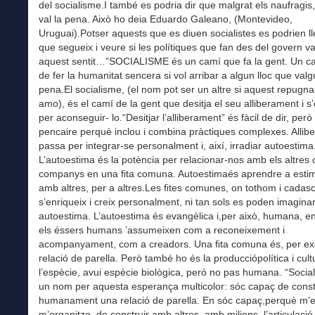
del socialisme.I també es podria dir que malgrat els naufragis,
val la pena. Això ho deia Eduardo Galeano, (Montevideo,
Uruguai).Potser aquests que es diuen socialistes es podrien ll
que segueix i veure si les polítiques que fan des del govern v
aquest sentit…”SOCIALISME és un camí que fa la gent. Un c
de fer la humanitat sencera si vol arribar a algun lloc que valgu
pena.El socialisme, (el nom pot ser un altre si aquest repugna
amo), és el camí de la gent que desitja el seu alliberament i s
per aconseguir- lo.“Desitjar l’alliberament” és fàcil de dir, però
pencaire perquè inclou i combina pràctiques complexes. Allibe
passa per integrar-se personalment i, així, irradiar autoestima
L’autoestima és la potència per relacionar-nos amb els altres
companys en una ﬁta comuna. Autoestimaés aprendre a esti
amb altres, per a altres.Les ﬁtes comunes, on tothom i cadas
s’enriqueix i creix personalment, ni tan sols es poden imagina
autoestima. L’autoestima és evangèlica i,per això, humana, e
els éssers humans ’assumeixen com a reconeixement i
acompanyament, com a creadors. Una ﬁta comuna és, per ex
relació de parella. Però també ho és la producciópolítica i cult
l’espècie, avui espècie biològica, però no pas humana. “Socia
un nom per aquesta esperança multicolor: sóc capaç de const
humanament una relació de parella. En sóc capaç,perquè m’e
m’organitzo, de construir amb altres, amb milions, l’articulaci