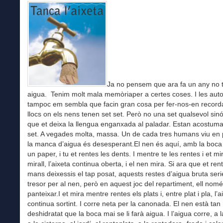
Ja no pensem que ara fa un any no 
aigua. Tenim molt mala memòriaper a certes coses. I les autor
tampoc em sembla que facin gran cosa per fer-nos-en record
llocs on els nens tenen set set. Però no una set qualsevol sin
que et deixa la llengua enganxada al paladar. Estan acostumat
set. A vegades molta, massa. Un de cada tres humans viu en
la manca d’aigua és desesperant.El nen és aquí, amb la boc
un paper, i tu et rentes les dents. I mentre te les rentes i et mi
mirall, l’aixeta continua oberta, i el nen mira. Si ara que et ren
mans deixessis el tap posat, aquests restes d’aigua bruta ser
tresor per al nen, però en aquest joc del repartiment, ell nomé
panteixar.I et mira mentre rentes els plats i, entre plat i pla, l’
continua sortint. I corre neta per la canonada. El nen està tan
deshidratat que la boca mai se li farà aigua. I l’aigua corre, a 