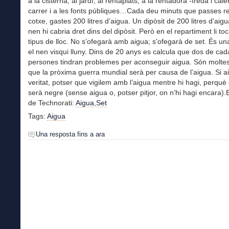
a la cisterna, al jardí, al rentaplats, a la rentadora -freda i cale
carrer i a les fonts públiques…Cada deu minuts que passes re
cotxe, gastes 200 litres d’aigua. Un dipòsit de 200 litres d’aigu
nen hi cabria dret dins del dipòsit. Però en el repartiment li toc
tipus de lloc. No s’ofegarà amb aigua; s’ofegarà de set. És un
el nen visqui lluny. Dins de 20 anys es calcula que dos de cad
persones tindran problemes per aconseguir aigua. Són molte
que la pròxima guerra mundial serà per causa de l’aigua. Si ai
veritat, potser que vigilem amb l’aigua mentre hi hagi, perquè 
serà negre (sense aigua o, potser pitjor, on n’hi hagi encara).
de Technorati:
Aigua
,
Set
Tags:
Aigua
Una resposta fins a ara