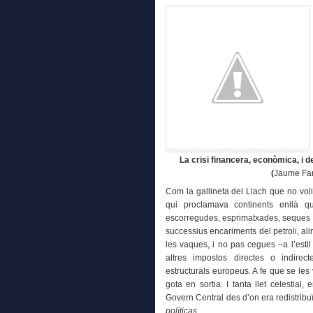
La crisi financera, econòmica, i de
(
Jaume Far
Com la gallineta del Llach que no vo
qui proclamava continents enllà 
escorregudes, esprimatxades, seques i
successius encariments del petroli, al
les vaques, i no pas cegues –a l’estil
altres impostos directes o indirec
estructurals europeus. A fe que se les
gota en sortia. I tanta llet celestial,
Govern Central des d’on era redistribu
políticas
.