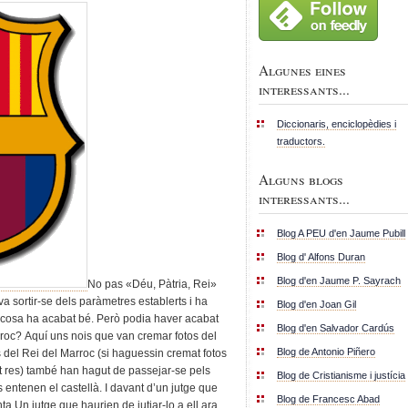
Algunes eines
interessants...
Diccionaris, enciclopèdies i
traductors.
Alguns blogs
interessants...
Blog A PEU d'en Jaume Pubill
Blog d' Alfons Duran
Blog d'en Jaume P. Sayrach
No pas «Déu, Pàtria, Rei»
a sortir-se dels paràmetres establerts i ha
Blog d'en Joan Gil
a cosa ha acabat bé. Però podia haver acabat
Blog d'en Salvador Cardús
oc? Aquí uns nois que van cremar fotos del
Blog de Antonio Piñero
s del Rei del Marroc (si haguessin cremat fotos
t res) també han hagut de passejar-se pels
Blog de Cristianisme i justícia
s entenen el castellà. I davant d’un jutge que
Blog de Francesc Abad
nta.Un jutge que haurien de jutjar-lo a ell ara