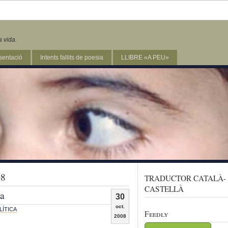
a vida.
sentació
Intents fallits de poesia
LLIBRE «A PEU»
08
TRADUCTOR CATALÀ-
CASTELLÀ
ça
30
oct.
LÍTICA
Feedly
2008