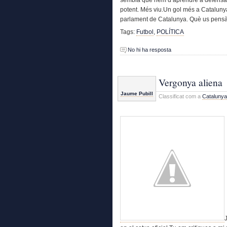
potent. Més viu.Un gol més a Catalunya!
parlament de Catalunya. Què us pens
Tags:
Futbol
,
POLÍTICA
No hi ha resposta
Vergonya aliena
Jaume Pubill
Classificat com a
Catalunya