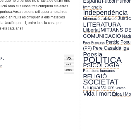
España
Futbol
Humor
 perquè he dit el que no s’havia de dir.Ell ens
lició amb ells.Nosaltres critiquem els altres
Immigració
Independència
ertoca.Vosaltres ens critiqueu a nosaltres
Justíc
s d’ahir.Ells es critiquen a ells mateixos
Jubilació
Informació
 la facció qual…I, entre tots, la casa per
LITERATURA
 els catalans!!
MITJANS D
Llibertat
COMUNICACIÓ
Nada
Partido Popu
Papa Francesc
Pere Casaldàliga
(PP)
Poesia
s.
POLÍTICA
23
PSICOLOGIA
oct.
es
2008
Relacions humanes
RELIGIÓ
SOCIETAT
Uruguai
Valors
Vellesa
Vida i mort
Ètica i Mo