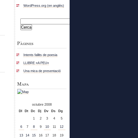
WordPress.org (en anglès)
Cerca:
Pàgines
Intents fallits de poesia
LLIBRE «A PEU»
Una mica de presentació
Mapa
octubre 2008
Dl
Dt
Dc
Dj
Dv
Ds
Dg
1
2
3
4
5
6
7
8
9
10
11
12
13
14
15
16
17
18
19