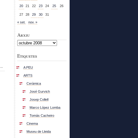
20
21
22
23
24
25
26
27
28
29
30
31
« set.
nov. »
Arxiu
Arxiu
Etiquetes
..
A PEU
ARTS
Ceràmica
José Gurvich
Josep Collell
Marco López Lomba
Tomás Cacheiro
Cinema
Museu de Lleida