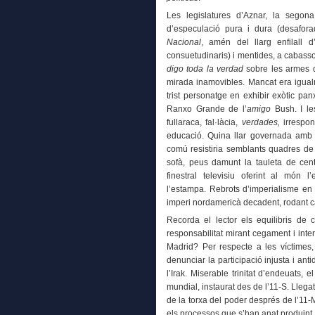
Les legislatures d’Aznar, la segona
d’especulació pura i dura (desafora
Nacional
, amén del llarg enfilall d
consuetudinaris) i mentides, a cabass
digo toda la verdad
sobre les armes d
mirada inamovibles. Mancat era igualme
trist personatge en exhibir exòtic pan
Ranxo Grande de l’
amigo
Bush. I le
fullaraca, fal·làcia,
verdades,
irrespon
educació. Quina llar governada amb 
comú resistiria semblants quadres de
sofà, peus damunt la tauleta de cent
finestral televisiu oferint al món l
l’estampa. Rebrots d’imperialisme e
imperi nordamericà decadent, rodant c
Recorda el lector els equilibris de 
responsabilitat mirant cegament i int
Madrid? Per respecte a les víctimes
denunciar la participació injusta i an
l’Irak. Miserable trinitat d’endeuats, 
mundial, instaurat des de l’11-S. Llegat
de la torxa del poder després de l’11-
els processos que s’han anat produint.