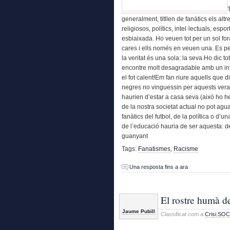
generalment, titllen de fanàtics els alt
religiosos, polítics, intel·lectuals, espor
esbiaixada. Ho veuen tot per un sol fora
cares i ells només en veuen una. Es pe
la veritat és una sola: la seva.Ho dic 
encontre molt desagradable amb un integ
el fot calent!Em fan riure aquells que 
negres no vinguessin per aquests veral
haurien d’estar a casa seva (això ho 
de la nostra societat actual no pot agu
fanàtics del futbol, de la política o d’
de l’educació hauria de ser aquesta: des
guanyant
Tags:
Fanatismes
,
Racisme
Una resposta fins a ara
El rostre humà de 
Jaume Pubill
Classificat com a
Crisi
,
SOC