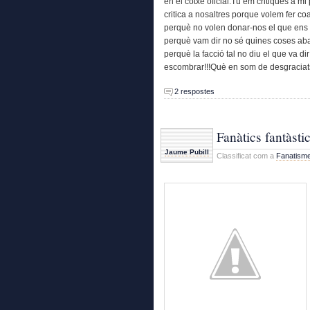
en el cotxe oficial.Tu em critiques a mi
critica a nosaltres porque volem fer coa
perquè no volen donar-nos el que ens p
perquè vam dir no sé quines coses aban
perquè la facció tal no diu el que va dir
escombrar!!!Què en som de desgraciats
2 respostes
Fanàtics fantàstic
Jaume Pubill
Classificat com a
Fanatism