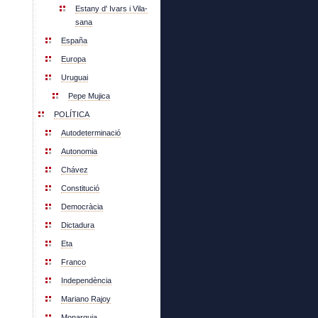
Estany d' Ivars i Vila-
sana
España
Europa
Uruguai
Pepe Mujica
POLÍTICA
Autodeterminació
Autonomia
Chávez
Constitució
Democràcia
Dictadura
Eta
Franco
Independència
Mariano Rajoy
Monarquia