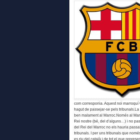
com corresponia. Aquest noi marroquí v
hagut de passejar-se pels tribunals.L
ben malament al Marroc.Només al Marr
Rei nostre (bé, del d’alguns…) i no pa
del Rei del Marroc no els hauria passa
tribunals. I per uns tribunals que nomé
es riu del català i de tot el que represe