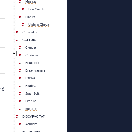
Música
Pau Casals
Pintura
Ulpiano Checa
Cervantes
CULTURA
Ciència
Costums
Educació
Ensenyament
Escola
Història
ió
Joan Solà
Lectura
Mestres
DISCAPACITAT
Acudam
ECONOMIA