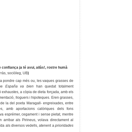
 confiança ja té avui, ailàs!, rostre humà
ràs, sociòleg, UB
)
lia pondre cap més ou, les vaques grasses de
que
España va bien
han quedat totalment
 exhaustes, a còpia de dieta forçada, amb els
imentació, lloguers i hipoteques. Eren grasses,
 de la del poeta Maragall- engreixades, entre
tes, amb aportacions calòriques dels fons
 va esprémer, cegament i sense pietat, mentre
 en arribar als Pirineus, volava directament al
ïda als diversos vedells, atenent a
prioridades