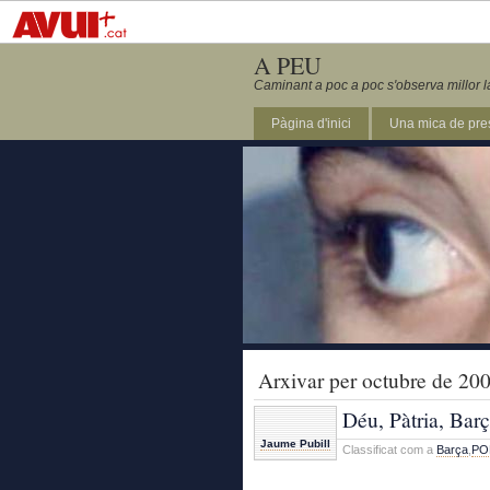
A PEU
Caminant a poc a poc s'observa millor l
Pàgina d'inici
Una mica de pre
Arxivar per octubre de 20
Déu, Pàtria, Bar
Jaume Pubill
Classificat com a
Barça
,
PO