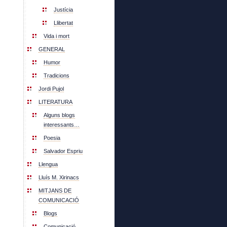
Justícia
Llibertat
Vida i mort
GENERAL
Humor
Tradicions
Jordi Pujol
LITERATURA
Alguns blogs
interessants…
Poesia
Salvador Espriu
Llengua
Lluís M. Xirinacs
MITJANS DE
COMUNICACIÓ
Blogs
Comunicació