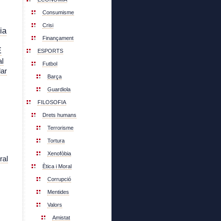
Consumisme
Crisi
ia
Finançament
E
ESPORTS
l
Futbol
lar
Barça
Guardiola
FILOSOFIA
Drets humans
Terrorisme
Tortura
Xenofòbia
ral
Ètica i Moral
Corrupció
Mentides
Valors
Amistat