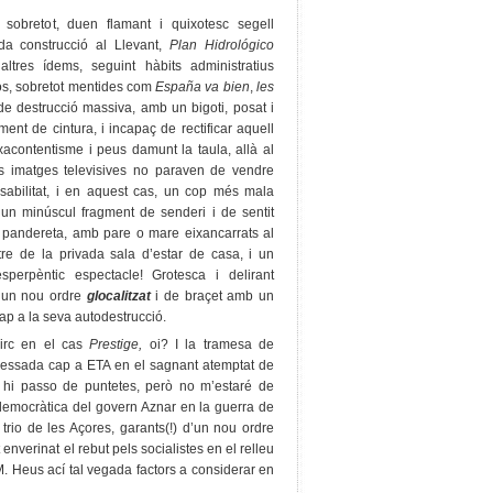
 sobretot, duen flamant i quixotesc segell
da construcció al Llevant,
Plan Hidrológico
’altres ídems, seguint hàbits administratius
os, sobretot mentides com
España va bien
,
les
e destrucció massiva, amb un bigoti, posat i
nt de cintura, i incapaç de rectificar aquell
xacontentisme i peus damunt la taula, allà al
s imatges televisives no paraven de vendre
sabilitat, i en aquest cas, un cop més mala
un minúscul fragment de senderi i de sentit
 pandereta, amb pare o mare eixancarrats al
re de la privada sala d’estar de casa, i un
’esperpèntic espectacle! Grotesca i delirant
n un nou ordre
glocalitzat
i de braçet amb un
ap a la seva autodestrucció.
circ en el cas
Prestige,
oi? I la tramesa de
eressada cap a ETA en el sagnant atemptat de
, hi passo de puntetes, però no m’estaré de
tidemocràtica del govern Aznar en la guerra de
el trio de les Açores, garants(!) d’un nou ordre
 enverinat el rebut pels socialistes en el relleu
M. Heus ací tal vegada factors a considerar en