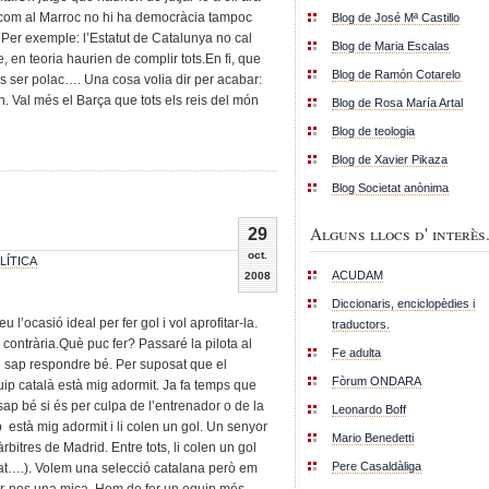
í com al Marroc no hi ha democràcia tampoc
Blog de José Mª Castillo
 Per exemple: l’Estatut de Catalunya no cal
Blog de Maria Escalas
, en teoria haurien de complir tots.En fi, que
Blog de Ramón Cotarelo
és ser polac…. Una cosa volia dir per acabar:
n. Val més el Barça que tots els reis del món
Blog de Rosa María Artal
Blog de teologia
Blog de Xavier Pikaza
Blog Societat anònima
Alguns llocs d' interès.
29
oct.
LÍTICA
ACUDAM
2008
Diccionaris, enciclopèdies i
u l’ocasió ideal per fer gol i vol aprofitar-la.
traductors.
 contrària.Què puc fer? Passaré la pilota al
Fe adulta
i i sap respondre bé. Per suposat que el
Fòrum ONDARA
uip català està mig adormit. Ja fa temps que
ap bé si és per culpa de l’entrenador o de la
Leonardo Boff
ip està mig adormit i li colen un gol. Un senyor
Mario Benedetti
rbitres de Madrid. Entre tots, li colen un gol
Pere Casaldàliga
lat….). Volem una selecció catalana però em
r-nos una mica. Hem de fer un equip més