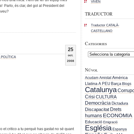
VIVEN
 Parlo, és clar, del gol al President del
àveu?
TRADUCTOR
Traductor CATALÀ-
CASTELLANO
Categories
25
Categories
oct.
,
POLÍTICA
2008
Núvol
América
Acudam
Amistat
Llatina
A PEU
Barça
Blogs
Catalunya
Corrupc
Crisi
CULTURA
Democràcia
Dictadura
Drets
Discapacitat
ECONOMIA
humans
Educació
Emigració
Església
Jo et critico a tu perquè has gastat no sé quant
Espanya