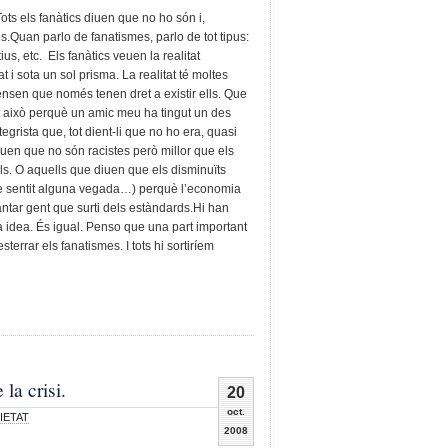
Tots els fanàtics diuen que no ho són i,
res.Quan parlo de fanatismes, parlo de tot tipus:
tius, etc. Els fanàtics veuen la realitat
t i sota un sol prisma. La realitat té moltes
nsen que només tenen dret a existir ells. Que
tot això perquè un amic meu ha tingut un des
rista que, tot dient-li que no ho era, quasi
diuen que no són racistes però millor que els
s. O aquells que diuen que els disminuïts
he sentit alguna vegada…) perquè l’economia
antar gent que surti dels estàndards.Hi han
una idea. És igual. Penso que una part important
terrar els fanatismes. I tots hi sortiríem
la crisi.
20
oct.
IETAT
2008