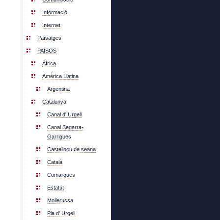
Informació
Internet
Païsatges
PAÏSOS
Àfrica
Amèrica Llatina
Argentina
Catalunya
Canal d' Urgell
Canal Segarra-
Garrigues
Castellnou de seana
Català
Comarques
Estatut
Mollerussa
Pla d' Urgell