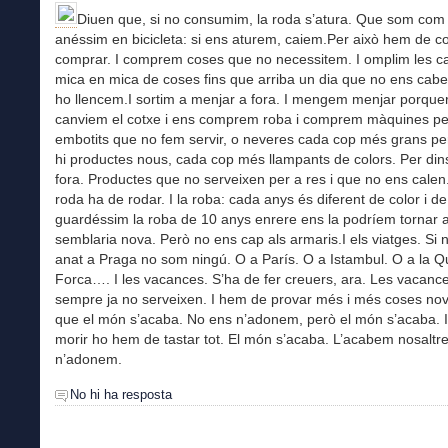
Diuen que, si no consumim, la roda s’atura. Que som com 
anéssim en bicicleta: si ens aturem, caiem.Per això hem de c
comprar. I comprem coses que no necessitem. I omplim les c
mica en mica de coses fins que arriba un dia que no ens cabe
ho llencem.I sortim a menjar a fora. I mengem menjar porquer
canviem el cotxe i ens comprem roba i comprem màquines per
embotits que no fem servir, o neveres cada cop més grans pe
hi productes nous, cada cop més llampants de colors. Per dins
fora. Productes que no serveixen per a res i que no ens calen
roda ha de rodar. I la roba: cada anys és diferent de color i d
guardéssim la roba de 10 anys enrere ens la podríem tornar a
semblaria nova. Però no ens cap als armaris.I els viatges. Si
anat a Praga no som ningú. O a París. O a Istambul. O a la Q
Forca…. I les vacances. S’ha de fer creuers, ara. Les vacanc
sempre ja no serveixen. I hem de provar més i més coses n
que el món s’acaba. No ens n’adonem, però el món s’acaba. 
morir ho hem de tastar tot. El món s’acaba. L’acabem nosaltre
n’adonem.
No hi ha resposta