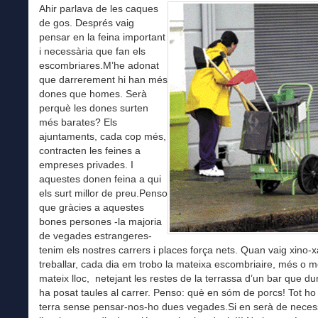
Ahir parlava de les caques
de gos. Després vaig
pensar en la feina important
i necessària que fan els
escombriares.M’he adonat
que darrerement hi han més
dones que homes. Serà
perquè les dones surten
més barates? Els
ajuntaments, cada cop més,
contracten les feines a
empreses privades. I
aquestes donen feina a qui
els surt millor de preu.Penso
que gràcies a aquestes
bones persones -la majoria
de vegades estrangeres-
tenim els nostres carrers i places força nets. Quan vaig xino-
treballar, cada dia em trobo la mateixa escombriaire, més o m
mateix lloc, netejant les restes de la terrassa d’un bar que dur
ha posat taules al carrer. Penso: què en sóm de porcs! Tot ho
terra sense pensar-nos-ho dues vegades.Si en serà de neces