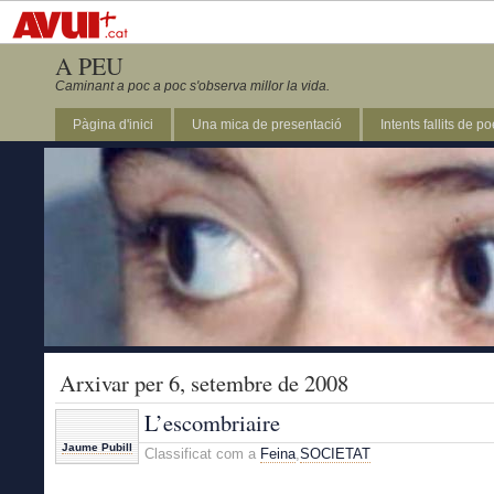
A PEU
Caminant a poc a poc s'observa millor la vida.
Pàgina d'inici
Una mica de presentació
Intents fallits de p
Arxivar per 6, setembre de 2008
L’escombriaire
Jaume Pubill
Classificat com a
Feina
,
SOCIETAT