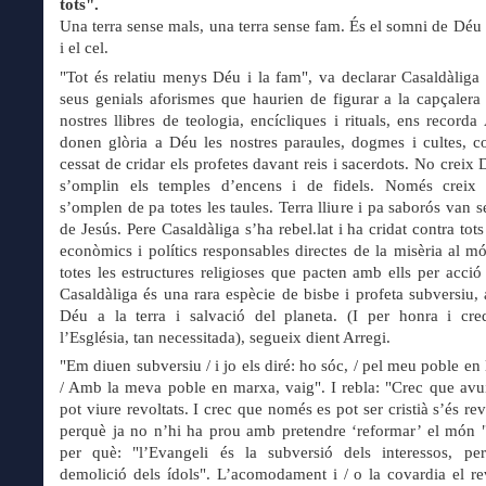
tots".
Una terra sense mals, una terra sense fam. És el somni de Déu p
i el cel.
"Tot és relatiu menys Déu i la fam", va declarar Casaldàliga
seus genials aforismes que haurien de figurar a la capçalera 
nostres llibres de teologia, encícliques i rituals, ens recorda
donen glòria a Déu les nostres paraules, dogmes i cultes, 
cessat de cridar els profetes davant reis i sacerdots. No creix
s’omplin els temples d’encens i de fidels. Només crei
s’omplen de pa totes les taules. Terra lliure i pa saborós van s
de Jesús. Pere Casaldàliga s’ha rebel.lat i ha cridat contra tot
econòmics i polítics responsables directes de la misèria al mó
totes les estructures religioses que pacten amb ells per acció
Casaldàliga és una rara espècie de bisbe i profeta subversiu, 
Déu a la terra i salvació del planeta. (I per honra i cred
l’Església, tan necessitada), segueix dient Arregi.
"Em diuen subversiu / i jo els diré: ho sóc, / pel meu poble en l
/ Amb la meva poble en marxa, vaig". I rebla: "Crec que av
pot viure revoltats. I crec que només es pot ser cristià s’és re
perquè ja no n’hi ha prou amb pretendre ‘reformar’ el món "
per què: "l’Evangeli és la subversió dels interessos, pe
demolició dels ídols". L’acomodament i / o la covardia el re