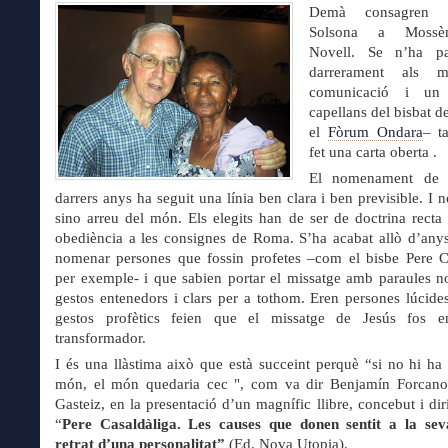
Demà consagren 
Solsona a Mossè
Novell. Se n’ha pa
darrerament als m
comunicació i un
capellans del bisbat d
el
Fòrum Ondara
– t
fet una carta oberta .
El nomenament de b
darrers anys ha seguit una línia ben clara i ben previsible. I n
sino arreu del món. Els elegits han de ser de doctrina recta
obediència a les consignes de Roma. S’ha acabat allò d’any
nomenar persones que fossin profetes –com el bisbe Pere Ca
per exemple- i que sabien portar el missatge amb paraules 
gestos entenedors i clars per a tothom. Eren persones lúcides
gestos profètics feien que el missatge de Jesús fos e
transformador.
I és una llàstima això que està succeint perquè “si no hi ha 
món, el món quedaria cec ", com va dir Benjamín Forcano 
Gasteiz, en la presentació d’un magnífic llibre, concebut i diri
“
Pere Casaldàliga. Les causes que donen sentit a la sev
retrat d’una personalitat”
(Ed. Nova Utopia).