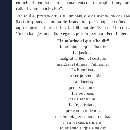
em rebel·lo contra els tres manaments del neocapitalisme, que 
callar i veure la televisió".
Vet aquí el profeta d’ulls il.luminats, d’oïda atenta, de cor ap
llavis inspirats, enamorat de Jesús i irat per la injustícia fins l
aquí el profeta lliure, fill de la Llibertat de l’Esperit. Un cop 
"Si em bateges una altra vegada, posa’m per nom Pere Lliberta
"Jo m’atinc al que s’ha dit"
Jo m’atinc al que s’ha dit:
La justícia,
malgrat la llei i el costum,
malgrat el diners i l’almoina.
La humilitat,
per a ser jo, veritable.
La llibertat,
per a ser home.
I la pobresa,
per a ser lliure.
La fe, cristiana,
per caminar de nit,
i, sobretot, per caminar de dia.
I, en tot cas, germans,
Jo m’atinc al que s’ha dit: