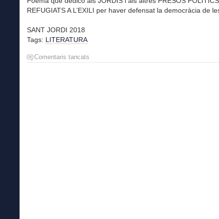
Poema que dedico
als
JORDIS i als altres
PRESOS POLÍTICS 
REFUGIATS A L’EXILI per haver defensat la democràcia de le
SANT JORDI 2018
Tags:
LITERATURA
Comentaris tancats
a
I
COM
PODEM
PARLAR
DE
LLIBERTAT…