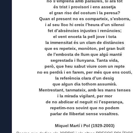
no s’emplena amb paraules, si ara tot
és trist i provisori i ens assetja
el gran risc del costum i la peresa?
Quan el present no es comparteix, s’esborra,
i al seu lloc hi creix l’heura d’un silenci
fet d’absències injustes i renúncies;
el vent enceta la pell jove i tota
la immensitat és un clam de distàncies
que es repeteix, monòton, pel gran buit
de l’embosta de llum que algú manté
segrestada i llunyana. Tanta vida,
però, que heu sabut viure com un repte
no es perdrà i en farem, per més que ens costi,
la referència clara d’un desig
que algun dia tothom assumirà.
Mentrestant, tanmateix, amb les mans tenses
i la mirada vigilant, per mor
de no abdicar el neguit ni l’esperança,
repetim-nos sovint que no podem
parlar de llibertat sense vosaltres.
Miquel Martí i Pol (1929-2003)