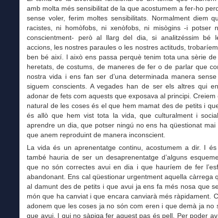
amb molta més sensibil
i
tat de la que acostumem a fer-ho per
sense voler,
ferim moltes sensibilitats. Normalment diem 
racistes, ni homòfobs, ni xenòfobs, ni misòg
i
ns
-i potser
conscientment- però al llarg del dia, si
analitzéssim
bé le
accions, les nostres paraules o les nostres actituds, trobarí
ben bé així. I això ens passa perquè tenim tota una sèrie d
heretats, de costums, de maneres de fer o de parlar que co
nostra vida i ens fan ser d’una determinada manera sense
siguem conscients. A vegades han de ser els altres qui en
adonar
de
fets com aquests que exposava al principi. Creiem 
natural de les coses és el que hem mamat des de petits i qu
és allò que hem vist tota la vida, que culturalment i soci
aprendre un dia,
que potser ningú
no
ens ha qüestionat
mai
que anem reproduint
de manera
inconscient.
La vida és un aprenentatge continu, acostumem a dir. I és 
també hauria de ser un desaprenentatge d’
alguns
esqueme
que no són correctes avui en dia i que hauríem de fer l’es
abandonant. Ens cal qüestionar urgentment aquella càrrega 
al damunt des de petits i que avui ja ens fa més nosa que s
món que ha canviat i
que encara canviarà més
ràpidament.
C
adonem que
les coses ja no són com eren i que demà ja no 
que avui. I qui no sàpiga fer aquest pas és pell. Per poder a