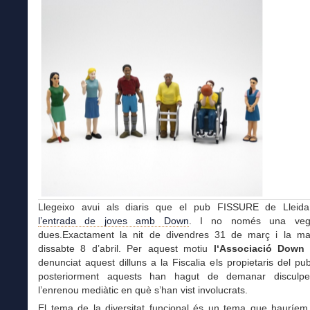
Llegeixo
avui als diaris
que
el
pub
FISSURE
de Lleida
l’entrada de joves amb Down
.
I no només una veg
dues.
Exactament
la nit de divendres 31 de març i la ma
dissabte 8 d’abril.
Per aquest motiu
l
‘Associació Down 
denunciat aquest dilluns a la Fiscalia els propietaris del pu
posteriorment aquests han hagut de demanar disculpe
l’enrenou mediàtic en què s’han vist involucrats
.
E
l tema de la diversitat funcional és un tema que hauríem 