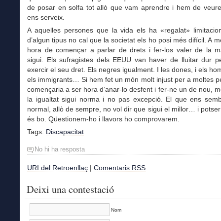
de posar en solfa tot allò
que vam aprendre
i
hem de
veure
ens serveix.
A aquelles persones que la vida els ha «regalat» limitacio
d’algun tipus
no cal que la societat els ho posi més difícil. A m
hora de començar a parlar de drets i fer-los valer de la 
sigui. Els sufragistes dels EEUU van haver de lluitar dur 
exercir el seu dret. Els negres igualment. I les dones, i els ho
els immigrants… Si hem fet un món molt injust per a moltes p
començaria a ser hora d’anar-lo desfent i fer-ne un de nou, mé
la igualtat sigui norma i no pas excepció.
El que ens semb
normal, allò de sempre, no vol dir que sigui el millor… i potser
és bo.
Qüestionem-ho i llavors ho comprovarem.
Tags:
Discapacitat
No hi ha resposta
URI del Retroenllaç
|
Comentaris RSS
Deixi una contestació
Nom