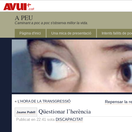
A PEU
Caminant a poc a poc s'observa millor la vida.
Pàgina d'inici
Una mica de presentació
Intents fallits de p
«
L’HORA DE LA TRANSGRESSIÓ
Repensar la r
Qüestionar l’herència
Jaume Pubill
Publicat en 22:41 sota
DISCAPACITAT