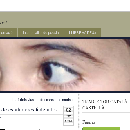
a vida.
sentació
Intents fallits de poesia
LLIBRE «A PEU»
La fi dels vius i el descans dels morts
»
TRADUCTOR CATALÀ-
CASTELLÀ
de estafadores federados
02
nov.
s
Feedly
2014