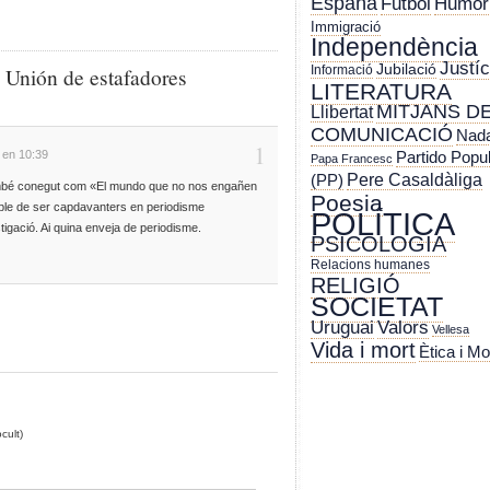
España
Futbol
Humor
Immigració
Independència
Justíc
Jubilació
 Unión de estafadores
Informació
LITERATURA
MITJANS D
Llibertat
COMUNICACIÓ
Nada
1
 en 10:39
Partido Popu
Papa Francesc
Pere Casaldàliga
(PP)
també conegut com «El mundo que no nos engañen
Poesia
ble de ser capdavanters en periodisme
POLÍTICA
tigació. Ai quina enveja de periodisme.
PSICOLOGIA
Relacions humanes
RELIGIÓ
SOCIETAT
Uruguai
Valors
Vellesa
Vida i mort
Ètica i Mo
cult)