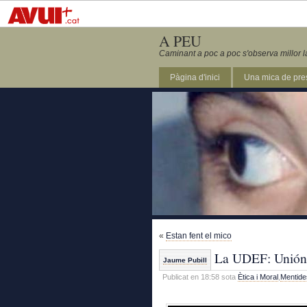
A PEU
Caminant a poc a poc s'observa millor l
Pàgina d'inici
Una mica de pre
«
Estan fent el mico
La UDEF: Unión 
Jaume Pubill
Publicat en 18:58 sota
Ètica i Moral
,
Mentide