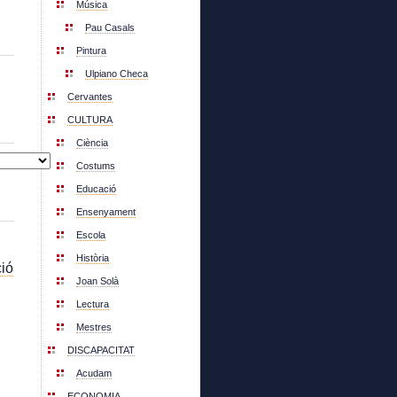
Música
Pau Casals
Pintura
Ulpiano Checa
Cervantes
CULTURA
Ciència
Costums
Educació
Ensenyament
Escola
Història
ió
Joan Solà
Lectura
Mestres
DISCAPACITAT
Acudam
ECONOMIA