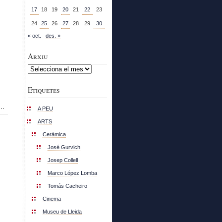
17
18
19
20
21
22
23
24
25
26
27
28
29
30
« oct.
des. »
Arxiu
Arxiu
Etiquetes
..
A PEU
ARTS
Ceràmica
José Gurvich
Josep Collell
Marco López Lomba
Tomás Cacheiro
Cinema
Museu de Lleida