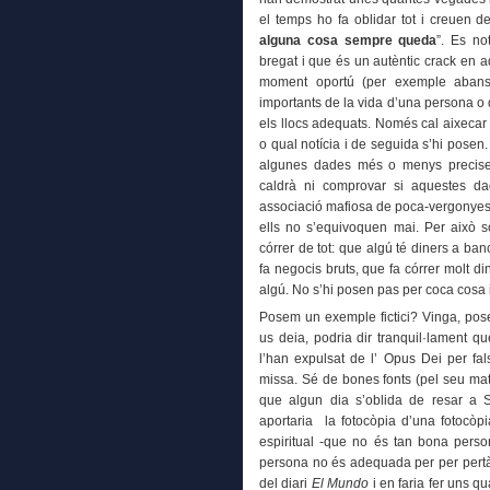
el temps ho fa oblidar tot i creuen d
alguna cosa sempre queda
”. Es no
bregat i que és un autèntic crack en a
moment oportú (per exemple abans
importants de la vida d’una persona o 
els llocs adequats. Només cal aixecar e
o qual notícia i de seguida s’hi posen.
algunes dades més o menys precise
caldrà ni comprovar si aquestes d
associació mafiosa de poca-vergonyes 
ells no s’equivoquen mai. Per això s
córrer de tot: que algú té diners a b
fa negocis bruts, que fa córrer molt di
algú. No s’hi posen pas per coca cosa 
Posem un exemple fictici? Vinga, pos
us deia, podria dir tranquil·lament qu
l’han expulsat de l’ Opus Dei per fa
missa. Sé de bones fonts (pel seu mate
que algun dia s’oblida de resar a 
aportaria la fotocòpia d’una fotocòpi
espiritual -que no és tan bona per
persona no és adequada per per pertàny
del diari
El Mundo
i en faria fer uns q