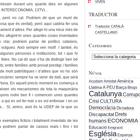
VIVEN
arlessin durant uns quants dies en algunes
COPE, INTERECONOMIA, 13TV)…
TRADUCTOR
, però no cal. Podríem dir que un munt de
cosa que és veritat), però aquí caldria fer una
Traductor CATALÀ-
alament d’altres. Per afegir-hi una mica més de
CASTELLANO
-ho afegint-hi unes quantes coses inventades
s clar, podríem parlar de polítics catalans,
Categories
ui vulgueu. Això sempre ven molt! I també, és
’algunes persones o institucions, tot i que hi
Categories
fetes. No cal dir que s’ha de distingir ben bé
; entre famílies amb provat prestigi i famílies
e molt patriòtiques i d’altres que no ho són
Núvol
l’encàrrec sempre ha ve venir de dalt, que serà
América
Acudam
Amistat
oportuna. En aquell precís moment es comença a
Llatina
A PEU
Barça
Blogs
reixen els mecanismes de tota la maquinària
Catalunya
Corrupc
nyons rodin ben fi i comencen unes quantes
Crisi
CULTURA
 a qui es vol fer mal o es vol enfonsar. I en un
ida… Sí, amics, això és la UDEF de la que us
Democràcia
Dictadura
Drets
Discapacitat
ECONOMIA
humans
exemples ficticis i totalment inventats de les
a podrem parlar de cassos reals i fins i tot
Educació
Emigració
Església
Espanya