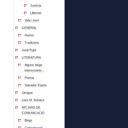
Justícia
Llibertat
Vida i mort
GENERAL
Humor
Tradicions
Jordi Pujol
LITERATURA
Alguns blogs
interessants…
Poesia
Salvador Espriu
Llengua
Lluís M. Xirinacs
MITJANS DE
COMUNICACIÓ
Blogs
Comunicació