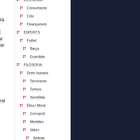
Consumisme
Crisi
ia
Finançament
E
ESPORTS
l
Futbol
lar
Barça
Guardiola
FILOSOFIA
Drets humans
Terrorisme
Tortura
Xenofòbia
ral
Ètica i Moral
Corrupció
Mentides
Valors
Amistat