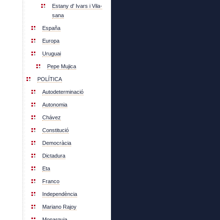
Estany d' Ivars i Vila-
sana
España
Europa
Uruguai
Pepe Mujica
POLÍTICA
Autodeterminació
Autonomia
Chávez
Constitució
Democràcia
Dictadura
Eta
Franco
Independència
Mariano Rajoy
Monarquia