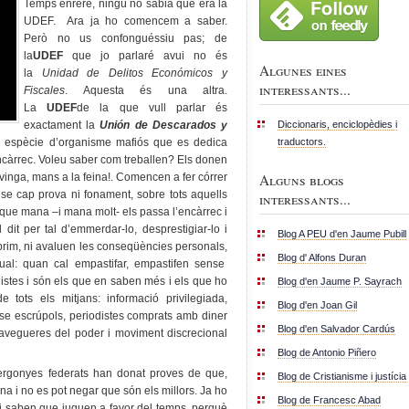
Temps enrere, ningú no sabia què era la
UDEF. Ara ja ho comencem a saber.
Però no us confonguéssiu pas; de
la
UDEF
que jo parlaré avui no és
Algunes eines
la
Unidad de Delitos Económicos y
interessants...
Fiscales
. Aquesta és una altra.
La
UDEF
de la que vull parlar és
Diccionaris, enciclopèdies i
exactament la
Unión de Descarados y
traductors.
a espècie d’organisme mafiós que es dedica
càrrec. Voleu saber com treballen? Els donen
Alguns blogs
 vinga, mans a la feina!. Comencen a fer córrer
sense cap prova ni fonament, sobre tots aquells
interessants...
gú que mana –i mana molt- els passa l’encàrrec i
dit per tal d’emmerdar-lo, desprestigiar-lo i
Blog A PEU d'en Jaume Pubill
prim, ni avaluen les conseqüències personals,
Blog d' Alfons Duran
igual: quan cal empastifar, empastifen sense
istes i són els que en saben més i els que ho
Blog d'en Jaume P. Sayrach
 tots els mitjans: informació privilegiada,
Blog d'en Joan Gil
se escrúpols, periodistes comprats amb diner
Blog d'en Salvador Cardús
avegueres del poder i moviment discrecional
Blog de Antonio Piñero
ergonyes federats han donat proves de que,
Blog de Cristianisme i justícia
ina i no es pot negar que són els millors. Ja ho
Blog de Francesc Abad
 saben que juguen a favor del temps, perquè