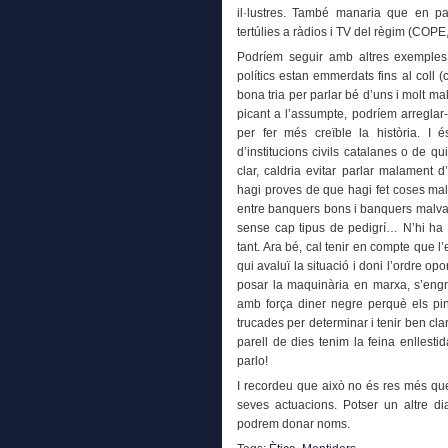
il·lustres. També manaria que en p
tertúlies a ràdios i TV del règim (
Podríem seguir amb altres exemples
polítics estan emmerdats fins al coll (
bona tria per parlar bé d’uns i molt m
picant a l’assumpte, podríem arreglar
per fer més creïble la història. I é
d’institucions civils catalanes o de q
clar, caldria evitar parlar malament d
hagi proves de que hagi fet coses mal 
entre banquers bons i banquers malvats
sense cap tipus de pedigrí… N’hi ha d
tant. Ara bé, cal tenir en compte que 
qui avaluï la situació i doni l’ordre 
posar la maquinària en marxa, s’eng
amb força diner negre perquè els pi
trucades per determinar i tenir ben clar
parell de dies tenim la feina enllest
parlo!
I recordeu que això no és res més que 
seves actuacions. Potser un altre di
podrem donar noms.