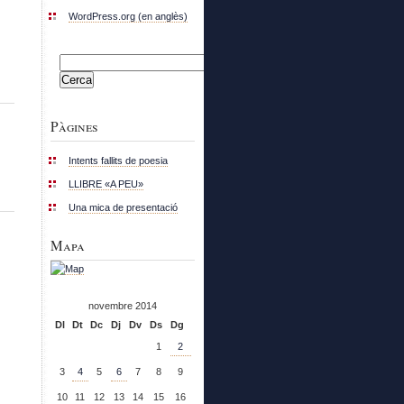
WordPress.org (en anglès)
Cerca:
Pàgines
Intents fallits de poesia
LLIBRE «A PEU»
Una mica de presentació
Mapa
novembre 2014
Dl
Dt
Dc
Dj
Dv
Ds
Dg
1
2
3
4
5
6
7
8
9
10
11
12
13
14
15
16