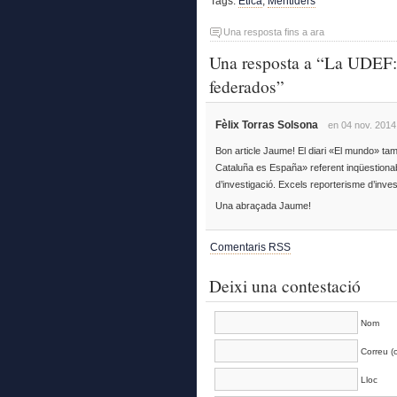
Tags:
Ètica
,
Mentiders
Una resposta fins a ara
Una resposta a “La UDEF:
federados”
Fèlix Torras Solsona
en 04 nov. 2014
Bon article Jaume! El diari «El mundo» 
Cataluña es España» referent inqüestiona
d’investigació. Excels reporterisme d’inves
Una abraçada Jaume!
Comentaris RSS
Deixi una contestació
Nom
Correu (o
Lloc