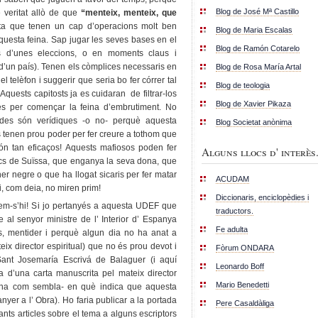
Blog de José Mª Castillo
e veritat allò de que
“menteix, menteix, que
ta que tenen un cap d’operacions molt ben
Blog de Maria Escalas
questa feina. Sap jugar les seves bases en el
Blog de Ramón Cotarelo
 d’unes eleccions, o en moments claus i
d’un país). Tenen els còmplices necessaris en
Blog de Rosa María Artal
l telèfon i suggerir que seria bo fer córrer tal
Blog de teologia
 Aquests capitosts ja es cuidaran de filtrar-los
Blog de Xavier Pikaza
s per començar la feina d’embrutiment. No
ades són verídiques -o no- perquè aquesta
Blog Societat anònima
tenen prou poder per fer creure a tothom que
ón tan eficaços! Aquests mafiosos poden fer
Alguns llocs d' interès.
ancs de Suïssa, que enganya la seva dona, que
ner negre o que ha llogat sicaris per fer matar
ACUDAM
i, com deia, no miren prim!
Diccionaris, enciclopèdies i
em-s’hi! Si jo pertanyés a aquesta UDEF que
traductors.
e al senyor ministre de l’ Interior d’ Espanya
Fe adulta
ls, mentider i perquè algun dia no ha anat a
ix director espiritual) que no és prou devot i
Fòrum ONDARA
Sant Josemaría Escrivá de Balaguer (i aquí
Leonardo Boff
a d’una carta manuscrita pel mateix director
Mario Benedetti
sona com sembla- en què indica que aquesta
er a l’ Obra). Ho faria publicar a la portada
Pere Casaldàliga
uants articles sobre el tema a alguns escriptors