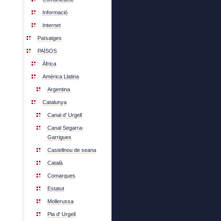
Informació
Internet
Païsatges
PAÏSOS
Àfrica
Amèrica Llatina
Argentina
Catalunya
Canal d' Urgell
Canal Segarra-
Garrigues
Castellnou de seana
Català
Comarques
Estatut
Mollerussa
Pla d' Urgell