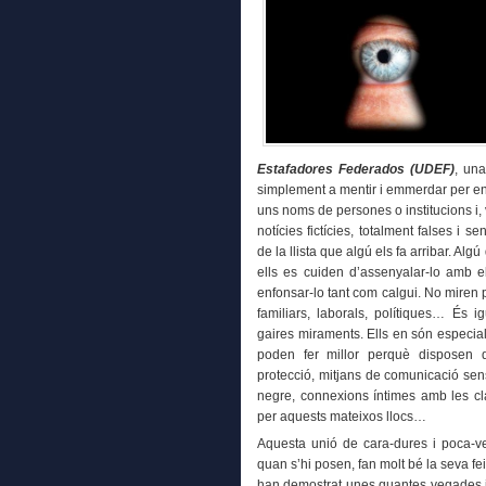
Estafadores Federados (UDEF)
, un
simplement a mentir i emmerdar per en
uns noms de persones o institucions i,
notícies fictícies, totalment falses i 
de la llista que algú els fa arribar. Al
ells es cuiden d’assenyalar-lo amb el 
enfonsar-lo tant com calgui. No miren 
familiars, laborals, polítiques… És 
gaires miraments. Ells en són especial
poden fer millor perquè disposen de
protecció, mitjans de comunicació sen
negre, connexions íntimes amb les cl
per aquests mateixos llocs…
Aquesta unió de cara-dures i poca-v
quan s’hi posen, fan molt bé la seva fe
han demostrat unes quantes vegades i